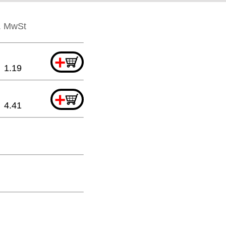
l. MwSt
+
1.19
+
4.41