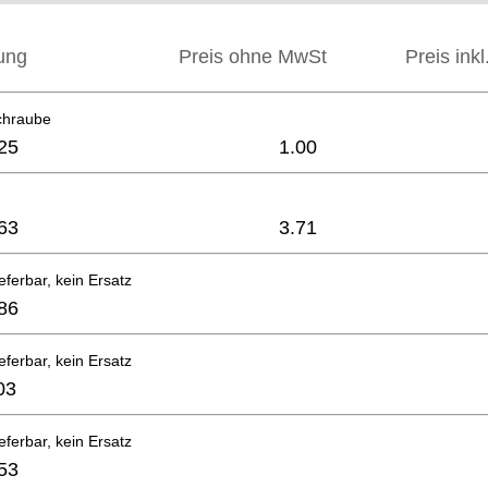
ung
Preis ohne MwSt
Preis ink
chraube
25
1.00
63
3.71
eferbar, kein Ersatz
86
eferbar, kein Ersatz
03
eferbar, kein Ersatz
53