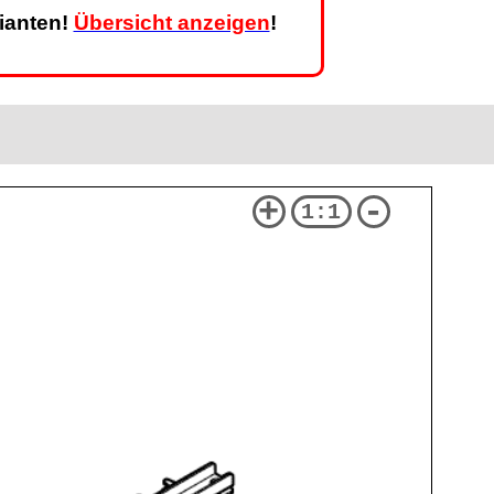
rianten!
Übersicht anzeigen
!
+
-
1:1