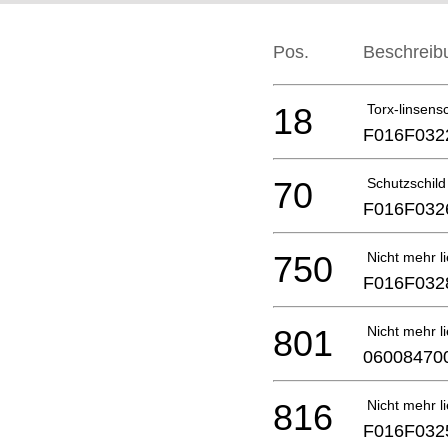
Pos.
Beschreib
18
Torx-linsens
F016F032
70
Schutzschild
F016F032
750
Nicht mehr li
F016F032
801
Nicht mehr li
06008470
816
Nicht mehr li
F016F032