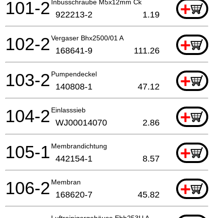
101-2
Inbusschraube M5x12mm Ck
+
922213-2
1.19
102-2
Vergaser Bhx2500/01 A
+
168641-9
111.26
103-2
Pumpendeckel
+
140808-1
47.12
104-2
Einlasssieb
+
WJ00014070
2.86
105-1
Membrandichtung
+
442154-1
8.57
106-2
Membran
+
168620-7
45.82