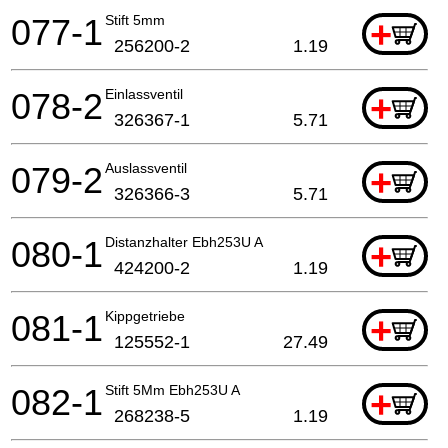
077-1
Stift 5mm
+
256200-2
1.19
078-2
Einlassventil
+
326367-1
5.71
079-2
Auslassventil
+
326366-3
5.71
080-1
Distanzhalter Ebh253U A
+
424200-2
1.19
081-1
Kippgetriebe
+
125552-1
27.49
082-1
Stift 5Mm Ebh253U A
+
268238-5
1.19