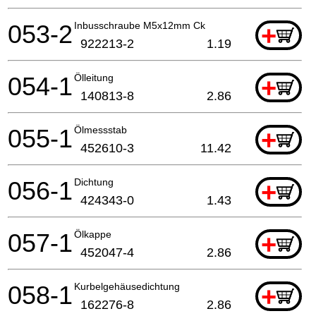
053-2
Inbusschraube M5x12mm Ck
+
922213-2
1.19
054-1
Ölleitung
+
140813-8
2.86
055-1
Ölmessstab
+
452610-3
11.42
056-1
Dichtung
+
424343-0
1.43
057-1
Ölkappe
+
452047-4
2.86
058-1
Kurbelgehäusedichtung
+
162276-8
2.86