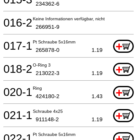
234362-6
016-2
Keine Informationen verfügbar, nicht bestellbar
266951-9
017-1
Pt Schraube 5x16mm
+
265878-0
1.19
018-2
O-Ring 3
+
213022-3
1.19
020-1
Ring
+
424180-2
1.43
021-1
Schraube 4x25
+
911148-2
1.19
022-1
Pt Schraube 5x16mm
+