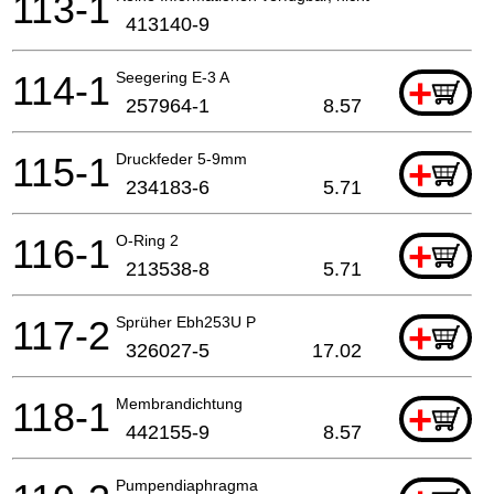
113-1
413140-9
114-1
Seegering E-3 A
+
257964-1
8.57
115-1
Druckfeder 5-9mm
+
234183-6
5.71
116-1
O-Ring 2
+
213538-8
5.71
117-2
Sprüher Ebh253U P
+
326027-5
17.02
118-1
Membrandichtung
+
442155-9
8.57
Pumpendiaphragma