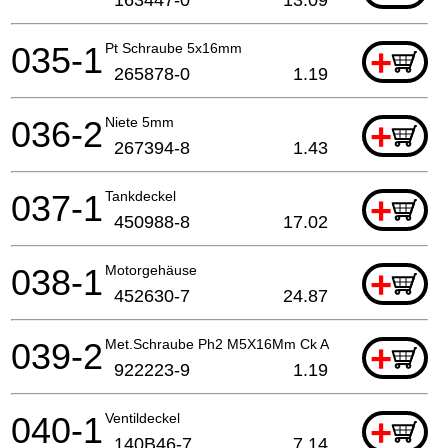
163447-0
13.09
035-1
Pt Schraube 5x16mm
+
265878-0
1.19
036-2
Niete 5mm
+
267394-8
1.43
037-1
Tankdeckel
+
450988-8
17.02
038-1
Motorgehäuse
+
452630-7
24.87
039-2
Met.Schraube Ph2 M5X16Mm Ck A
+
922223-9
1.19
040-1
Ventildeckel
+
140B46-7
7.14