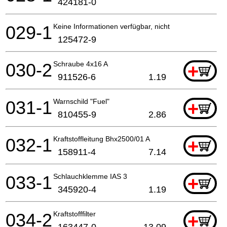
424181-0
029-1
Keine Informationen verfügbar, nicht bestellbar
125472-9
030-2
Schraube 4x16 A
+
911526-6
1.19
031-1
Warnschild "Fuel"
+
810455-9
2.86
032-1
Kraftstoffleitung Bhx2500/01 A
+
158911-4
7.14
033-1
Schlauchklemme IAS 3
+
345920-4
1.19
034-2
Kraftstofffilter
+