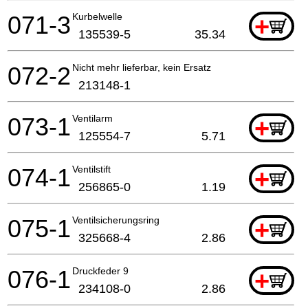
071-3
Kurbelwelle
+
135539-5
35.34
072-2
Nicht mehr lieferbar, kein Ersatz
213148-1
073-1
Ventilarm
+
125554-7
5.71
074-1
Ventilstift
+
256865-0
1.19
075-1
Ventilsicherungsring
+
325668-4
2.86
076-1
Druckfeder 9
+
234108-0
2.86