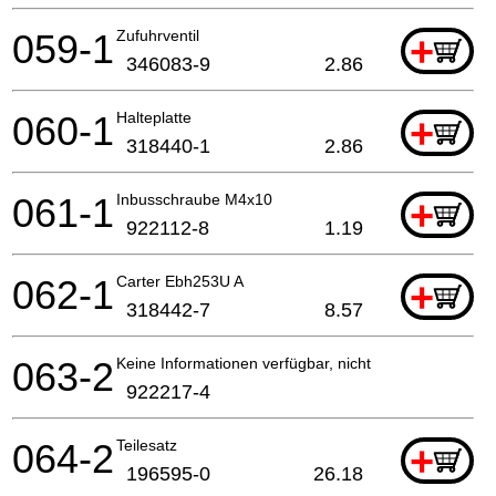
059-1
Zufuhrventil
+
346083-9
2.86
060-1
Halteplatte
+
318440-1
2.86
061-1
Inbusschraube M4x10
+
922112-8
1.19
062-1
Carter Ebh253U A
+
318442-7
8.57
063-2
Keine Informationen verfügbar, nicht bestellbar
922217-4
064-2
Teilesatz
+
196595-0
26.18