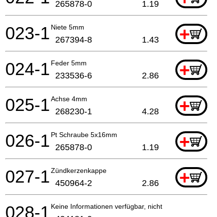
265878-0
1.19
023-1
Niete 5mm
+
267394-8
1.43
024-1
Feder 5mm
+
233536-6
2.86
025-1
Achse 4mm
+
268230-1
4.28
026-1
Pt Schraube 5x16mm
+
265878-0
1.19
027-1
Zündkerzenkappe
+
450964-2
2.86
028-1
Keine Informationen verfügbar, nicht bestellbar