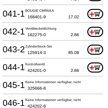
041-1
BOUGIE CMR6A A
+
168401-9
17.02
042-1
Ventildeckeldichtung
+
162275-0
2.86
043-2
Zylinderblock-Set
+
125914-3
85.08
044-1
Kontrollventil
+
424201-0
2.86
045-1
Keine Informationen verfügbar, nicht bestellbar
325666-8
046-1
Keine Informationen verfügbar, nicht bestellbar
424202-8