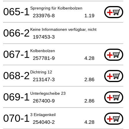
065-1
Sprengring für Kolbenbolzen
+
233976-8
1.19
066-2
Keine Informationen verfügbar, nicht bestellbar
197453-3
067-1
Kolbenbolzen
+
257781-9
4.28
068-2
Dichtring 12
+
213147-3
2.86
069-1
Unterlegscheibe 23
+
267400-9
2.86
070-1
3 Einlagenkeil
+
254040-2
4.28