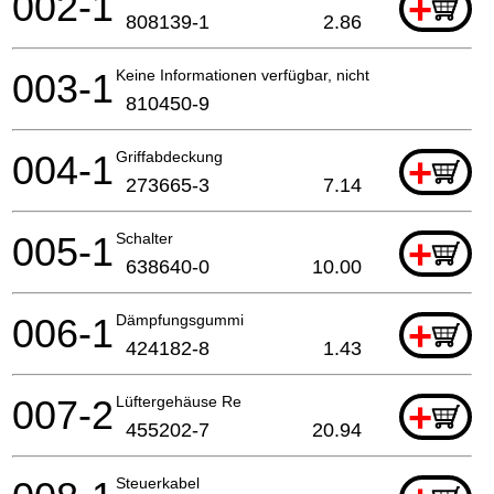
002-1
+
808139-1
2.86
003-1
Keine Informationen verfügbar, nicht bestellbar
810450-9
004-1
Griffabdeckung
+
273665-3
7.14
005-1
Schalter
+
638640-0
10.00
006-1
Dämpfungsgummi
+
424182-8
1.43
007-2
Lüftergehäuse Re
+
455202-7
20.94
Steuerkabel