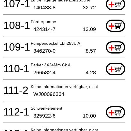
107-1
Luftreinigergehäuse Ebh253U A
+
140438-8
32.72
108-1
Förderpumpe
+
424314-7
13.09
109-1
Pumpendeckel Ebh253U A
+
346270-0
8.57
110-1
Parker 3X24Mm Ck A
+
266582-4
4.28
111-2
Keine Informationen verfügbar, nicht bestellbar
WJ00096364
112-1
Schwenkelement
+
325922-6
10.00
Keine Informationen verfügbar, nicht bestellbar