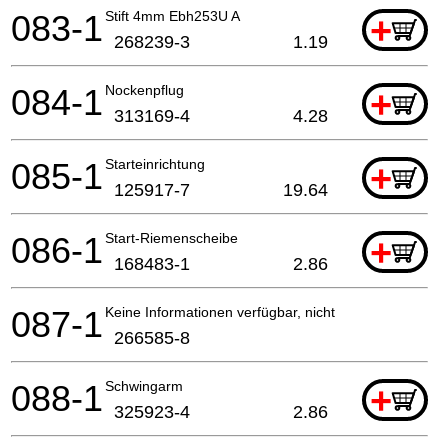
083-1
Stift 4mm Ebh253U A
+
268239-3
1.19
084-1
Nockenpflug
+
313169-4
4.28
085-1
Starteinrichtung
+
125917-7
19.64
086-1
Start-Riemenscheibe
+
168483-1
2.86
087-1
Keine Informationen verfügbar, nicht bestellbar
266585-8
088-1
Schwingarm
+
325923-4
2.86