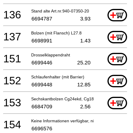
136
Stand alte Art.nr.940-07350-20
+
6694787
3.93
137
Bolzen (mit Flansch) L27.8
+
6698991
1.43
151
Drosselklappendraht
+
6699446
25.20
152
Schlaufenhalter (mit Barrier)
+
6699448
12.85
153
Sechskantbolzen Cg24ekd, Cg18dal, Cg18dl
+
6684709
2.56
154
Keine Informationen verfügbar, nicht bestellbar
6696576