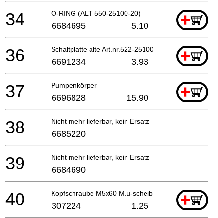
34
O-RING (ALT 550-25100-20)
+
6684695
5.10
36
Schaltplatte alte Art.nr.522-25100-20
+
6691234
3.93
37
Pumpenkörper
+
6696828
15.90
38
Nicht mehr lieferbar, kein Ersatz
6685220
39
Nicht mehr lieferbar, kein Ersatz
6684690
40
Kopfschraube M5x60 M.u-scheibe (schwarz)
+
307224
1.25