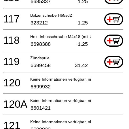
6685337
1.25
117
Bolzenscheibe H65sd2
+
323212
1.25
118
Hex. Inbusschraube M4x18 (mit Unterlegscheiben)
+
6698388
1.25
119
Zündspule
+
6699458
31.42
120
Keine Informationen verfügbar, nicht bestellbar
6699932
120A
Keine Informationen verfügbar, nicht bestellbar
6601421
121
Keine Informationen verfügbar, nicht bestellbar