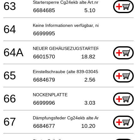
63
Startersperre Cg24ekb alte Art.nr.788-0651h-20
+
6684685
5.10
64
Keine Informationen verfügbar, nicht bestellbar
6699995
64A
NEUER GEHÄUSEZUGSTARTERSATZ
+
6601570
18.82
65
Einstellschraube (alte 839-03045-20)
+
6684679
2.56
66
NOCKENPLATTE
+
6699996
3.03
67
Dämpfungsfeder Cg24ekb alte Art.nr. 758-0651h-20
+
6684677
10.20