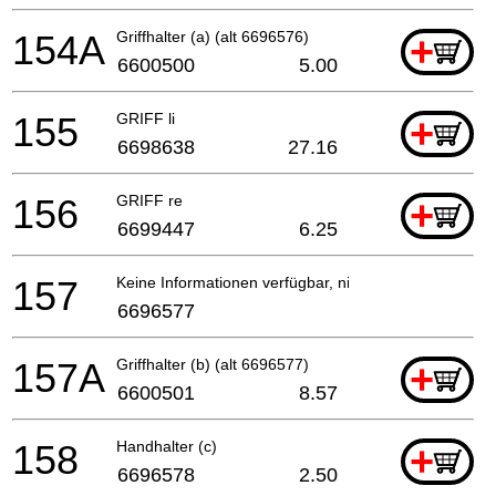
154A
Griffhalter (a) (alt 6696576)
+
6600500
5.00
155
GRIFF li
+
6698638
27.16
156
GRIFF re
+
6699447
6.25
157
Keine Informationen verfügbar, nicht bestellbar
6696577
157A
Griffhalter (b) (alt 6696577)
+
6600501
8.57
158
Handhalter (c)
+
6696578
2.50