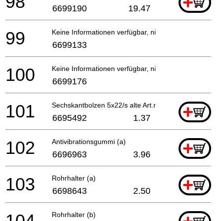
98
+
6699190
19.47
99
Keine Informationen verfügbar, nicht bestellbar
6699133
100
Keine Informationen verfügbar, nicht bestellbar
6699176
101
Sechskantbolzen 5x22/s alte Art.nr. 994-61050-224
+
6695492
1.37
102
Antivibrationsgummi (a)
+
6696963
3.96
103
Rohrhalter (a)
+
6698643
2.50
104
Rohrhalter (b)