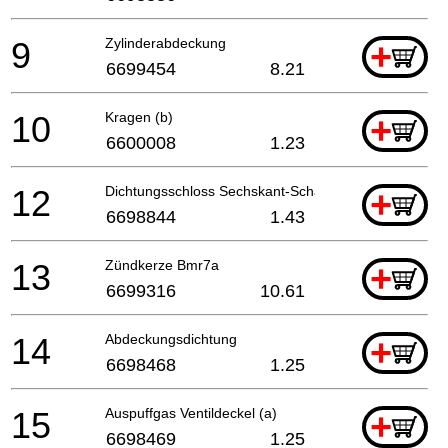
9
Zylinderabdeckung
+
6699454
8.21
10
Kragen (b)
+
6600008
1.23
12
Dichtungsschloss Sechskant-Schaftschraube M5x25 
+
6698844
1.43
13
Zündkerze Bmr7a
+
6699316
10.61
14
Abdeckungsdichtung
+
6698468
1.25
15
Auspuffgas Ventildeckel (a)
+
6698469
1.25