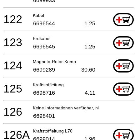
6699933
122
Kabel
+
6696544
1.25
123
Erdkabel
+
6696545
1.25
124
Magneto-Rotor-Komp.
+
6699289
30.60
125
Kraftstoffleitung
+
6698716
4.11
126
Keine Informationen verfügbar, nicht bestellbar
6698401
126A
Kraftstoffleitung L70
+
6699014
1.96