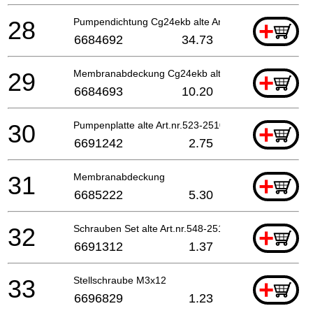
28
Pumpendichtung Cg24ekb alte Art.nr. 577-25292-20
+
6684692
34.73
29
Membranabdeckung Cg24ekb alte Art.nr.576-25100-2
+
6684693
10.20
30
Pumpenplatte alte Art.nr.523-25100-20
+
6691242
2.75
31
Membranabdeckung
+
6685222
5.30
32
Schrauben Set alte Art.nr.548-25101-20
+
6691312
1.37
33
Stellschraube M3x12
+
6696829
1.23