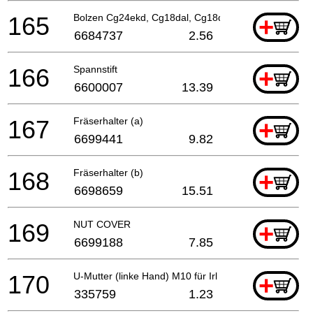
165
Bolzen Cg24ekd, Cg18dal, Cg18dl
+
6684737
2.56
166
Spannstift
+
6600007
13.39
167
Fräserhalter (a)
+
6699441
9.82
168
Fräserhalter (b)
+
6698659
15.51
169
NUT COVER
+
6699188
7.85
170
U-Mutter (linke Hand) M10 für Irl
+
335759
1.23