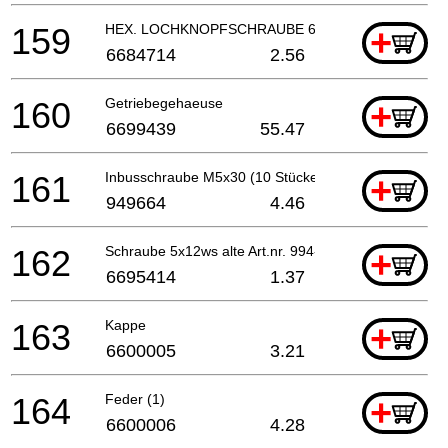
159
HEX. LOCHKNOPFSCHRAUBE 6X25S (ALT 994-8106
+
6684714
2.56
160
Getriebegehaeuse
+
6699439
55.47
161
Inbusschraube M5x30 (10 Stücke)
+
949664
4.46
162
Schraube 5x12ws alte Art.nr. 994-16050-121
+
6695414
1.37
163
Kappe
+
6600005
3.21
164
Feder (1)
+
6600006
4.28