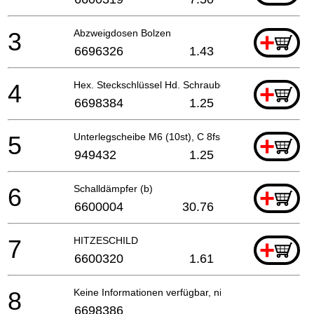
3
Abzweigdosen Bolzen
+
6696326
1.43
4
Hex. Steckschlüssel Hd. Schraube M6x65
+
6698384
1.25
5
Unterlegscheibe M6 (10st), C 8fshe, C8fse, Cg18dl
+
949432
1.25
6
Schalldämpfer (b)
+
6600004
30.76
7
HITZESCHILD
+
6600320
1.61
8
Keine Informationen verfügbar, nicht bestellbar
6698386