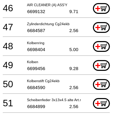
46
AIR CLEANER (A) ASS'Y
+
6699132
9.71
47
Zylinderdichtung Cg24ekb
+
6684587
2.56
48
Kolbenring
+
6698404
5.00
49
Kolben
+
6699456
9.28
50
Kolbenstift Cg24ekb
+
6684590
2.56
51
Scheibenfeder 3x13x4.5 alte Art.nr. 068-10100-20
+
6684899
2.56