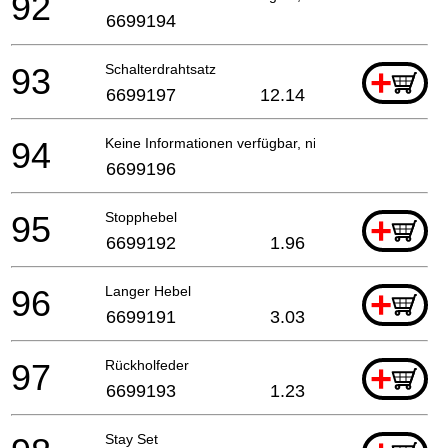
92
6699194
93
Schalterdrahtsatz
+
6699197
12.14
94
Keine Informationen verfügbar, nicht bestellbar
6699196
95
Stopphebel
+
6699192
1.96
96
Langer Hebel
+
6699191
3.03
97
Rückholfeder
+
6699193
1.23
Stay Set