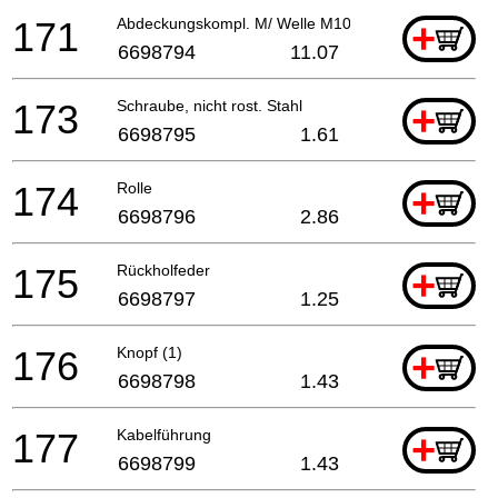
171
Abdeckungskompl. M/ Welle M10x.125 Links
+
6698794
11.07
173
Schraube, nicht rost. Stahl
+
6698795
1.61
174
Rolle
+
6698796
2.86
175
Rückholfeder
+
6698797
1.25
176
Knopf (1)
+
6698798
1.43
177
Kabelführung
+
6698799
1.43