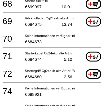
68
Starter Seilrolle
+
6699997
10.01
69
Rückholfeder Cg24ekb alte Art.nr. 783-0720f-20 Ti
+
6684675
13.74
70
Keine Informationen verfügbar, nicht bestellbar
6684673
71
Starterkabel Cg24ekb alte Art.nr. 783-0720f-20 Fo
+
6684674
5.10
72
Startergriff Cg24ekb alte Art.nr. 785-03045-20 Fo
+
6684680
2.56
74
Keine Informationen verfügbar, nicht bestellbar
6698921
Keine Informationen verfügbar, nicht bestellbar