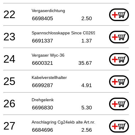
22
Vergaserdichtung
+
6698405
2.50
23
Spannschlosskappe Since C026901
+
6691337
1.37
24
Vergaser Wyc-36
+
6600321
35.67
25
Kabelverstellhalter
+
6699287
4.91
26
Drehgelenk
+
6696830
5.30
27
Anschlagring Cg24ekb alte Art.nr. 489-25100-20
+
6684696
2.56