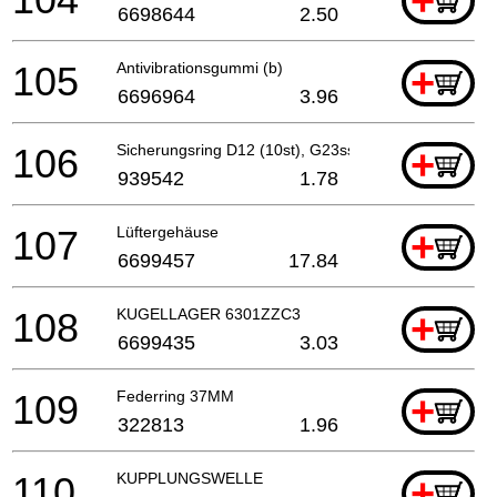
+
6698644
2.50
105
Antivibrationsgummi (b)
+
6696964
3.96
106
Sicherungsring D12 (10st), G23ss
+
939542
1.78
107
Lüftergehäuse
+
6699457
17.84
108
KUGELLAGER 6301ZZC3
+
6699435
3.03
109
Federring 37MM
+
322813
1.96
110
KUPPLUNGSWELLE
+