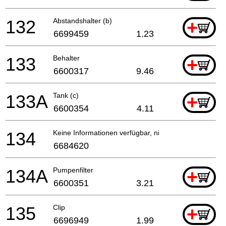
132
Abstandshalter (b)
+
6699459
1.23
133
Behalter
+
6600317
9.46
133A
Tank (c)
+
6600354
4.11
134
Keine Informationen verfügbar, nicht bestellbar
6684620
134A
Pumpenfilter
+
6600351
3.21
135
Clip
+
6696949
1.99