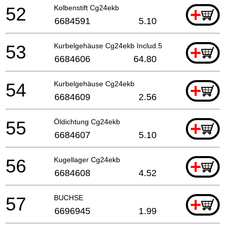
52
Kolbenstift Cg24ekb
+
6684591
5.10
53
Kurbelgehäuse Cg24ekb Includ.54-56,59
+
6684606
64.80
54
Kurbelgehäuse Cg24ekb
+
6684609
2.56
55
Öldichtung Cg24ekb
+
6684607
5.10
56
Kugellager Cg24ekb
+
6684608
4.52
57
BUCHSE
+
6696945
1.99