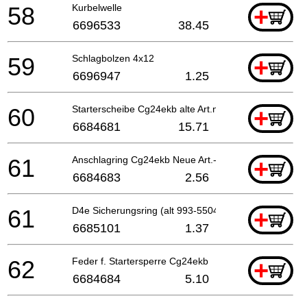
58
Kurbelwelle
+
6696533
38.45
59
Schlagbolzen 4x12
+
6696947
1.25
60
Starterscheibe Cg24ekb alte Art.nr. 798-0651h-90
+
6684681
15.71
61
Anschlagring Cg24ekb Neue Art.-nr. 6684683 Since
+
6684683
2.56
61
D4e Sicherungsring (alt 993-55040-001)
+
6685101
1.37
62
Feder f. Startersperre Cg24ekb
+
6684684
5.10