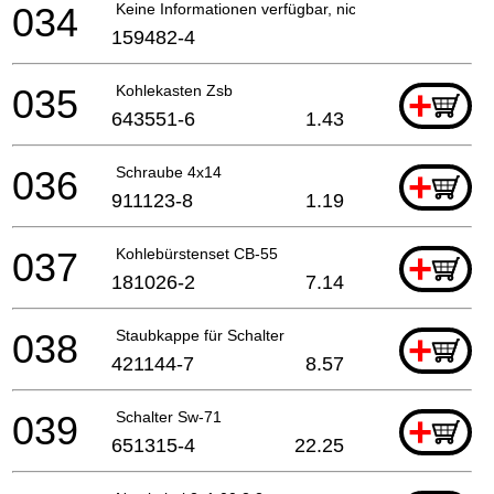
034
Keine Informationen verfügbar, nicht bestellbar
159482-4
035
Kohlekasten Zsb
+
643551-6
1.43
036
Schraube 4x14
+
911123-8
1.19
037
Kohlebürstenset CB-55
+
181026-2
7.14
038
Staubkappe für Schalter
+
421144-7
8.57
039
Schalter Sw-71
+
651315-4
22.25