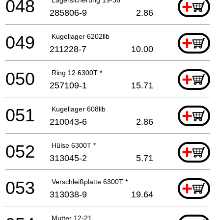
048
+
285806-9
2.86
049
Kugellager 6202llb
+
211228-7
10.00
050
Ring 12 6300T *
+
257109-1
15.71
051
Kugellager 608llb
+
210043-6
2.86
052
Hülse 6300T *
+
313045-2
5.71
053
Verschleißplatte 6300T *
+
313038-9
19.64
Mutter 12-21