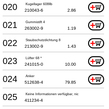
020
Kugellager 608llb
+
210043-6
2.86
021
Gummistift 4
+
263002-9
1.19
022
Staubschutzdichtung 8
+
213002-9
1.43
023
Lüfter 68 *
+
241015-0
10.00
024
Anker
+
512638-4
79.85
025
Keine Informationen verfügbar, nicht bestellbar
411234-4