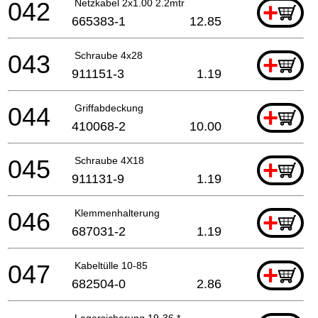
042
Netzkabel 2x1.00 2.2mtr
+
665383-1
12.85
043
Schraube 4x28
+
911151-3
1.19
044
Griffabdeckung
+
410068-2
10.00
045
Schraube 4X18
+
911131-9
1.19
046
Klemmenhalterung
+
687031-2
1.19
047
Kabeltülle 10-85
+
682504-0
2.86
Lagersicherung 19-36 *