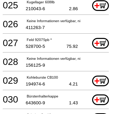
025
Kugellager 608llb
+
210043-6
2.86
026
Keine Informationen verfügbar, nicht bestellbar
411263-7
027
Feld 9207Spb *
+
528700-5
75.92
028
Keine Informationen verfügbar, nicht bestellbar
156125-9
029
Kohleburste CB100
+
194974-6
4.21
030
Bürstenhalterkappe
+
643600-9
1.43