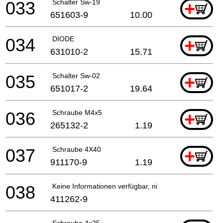
033
Schalter Sw-19
+
651603-9
10.00
034
DIODE
+
631010-2
15.71
035
Schalter Sw-02
+
651017-2
19.64
036
Schraube M4x5
+
265132-2
1.19
037
Schraube 4X40
+
911170-9
1.19
038
Keine Informationen verfügbar, nicht bestellbar
411262-9
Schraube 4x25