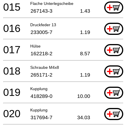
015
Flache Unterlegscheibe
+
267143-3
1.43
016
Druckfeder 13
+
233005-7
1.19
017
Hülse
+
162218-2
8.57
018
Schraube M4x8
+
265171-2
1.19
019
Kupplung
+
418289-0
10.00
020
Kupplung
+
317694-7
34.03