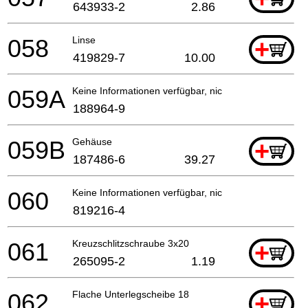
643933-2
2.86
058
Linse
+
419829-7
10.00
059A
Keine Informationen verfügbar, nicht bestellbar
188964-9
059B
Gehäuse
+
187486-6
39.27
060
Keine Informationen verfügbar, nicht bestellbar
819216-4
061
Kreuzschlitzschraube 3x20
+
265095-2
1.19
062
Flache Unterlegscheibe 18
+