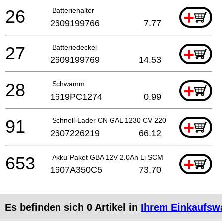
26
Batteriehalter
+
2609199766
7.77
27
Batteriedeckel
+
2609199769
14.53
28
Schwamm
+
1619PC1274
0.99
91
Schnell-Lader CN GAL 1230 CV 220/12 V
+
2607226219
66.12
653
Akku-Paket GBA 12V 2.0Ah Li SCM
+
1607A350C5
73.70
Es befinden sich
0
Artikel in
Ihrem Einkaufsw