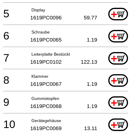
5
Display
+
1619PC0096
59.77
6
Schraube
+
1619PC0065
1.19
7
Leiterplatte Bestückt
+
1619PC0102
122.13
8
Klammer
+
1619PC0067
1.19
9
Gummistopfen
+
1619PC0068
1.19
10
Gerätegehäuse
+
1619PC0069
13.11