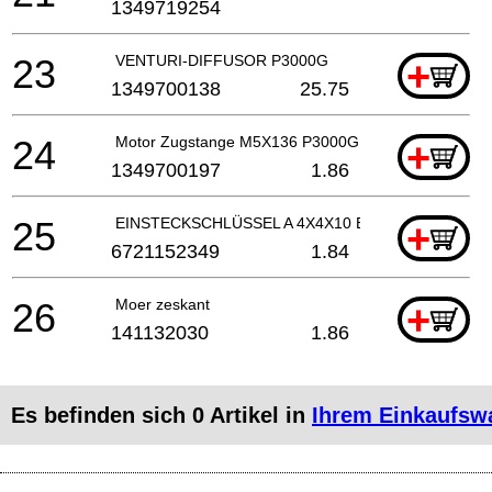
1349719254
23
VENTURI-DIFFUSOR P3000G
+
1349700138
25.75
24
Motor Zugstange M5X136 P3000G
+
1349700197
1.86
25
EINSTECKSCHLÜSSEL A 4X4X10 ET
+
6721152349
1.84
26
Moer zeskant
+
141132030
1.86
Es befinden sich
0
Artikel in
Ihrem Einkaufsw