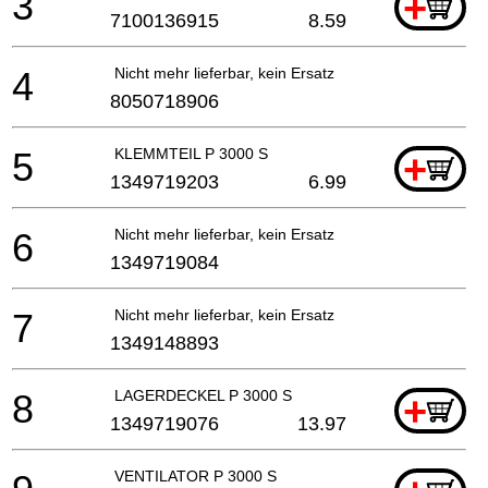
3
+
7100136915
8.59
4
Nicht mehr lieferbar, kein Ersatz
8050718906
5
KLEMMTEIL P 3000 S
+
1349719203
6.99
6
Nicht mehr lieferbar, kein Ersatz
1349719084
7
Nicht mehr lieferbar, kein Ersatz
1349148893
8
LAGERDECKEL P 3000 S
+
1349719076
13.97
VENTILATOR P 3000 S