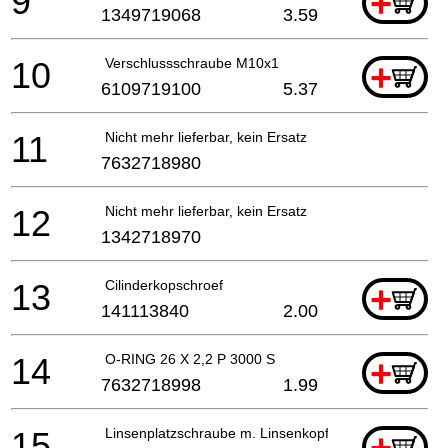
9
+
1349719068
3.59
10
Verschlussschraube M10x1
+
6109719100
5.37
11
Nicht mehr lieferbar, kein Ersatz
7632718980
12
Nicht mehr lieferbar, kein Ersatz
1342718970
13
Cilinderkopschroef
+
141113840
2.00
14
O-RING 26 X 2,2 P 3000 S
+
7632718998
1.99
15
Linsenplatzschraube m. Linsenkopfschr.
+