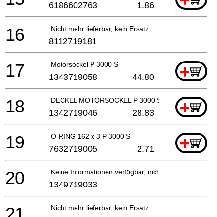
6186602763
1.86
16
Nicht mehr lieferbar, kein Ersatz
8112719181
17
Motorsockel P 3000 S
+
1343719058
44.80
18
DECKEL MOTORSOCKEL P 3000 S
+
1342719046
28.83
19
O-RING 162 x 3 P 3000 S
+
7632719005
2.71
20
Keine Informationen verfügbar, nicht bestellbar
1349719033
21
Nicht mehr lieferbar, kein Ersatz