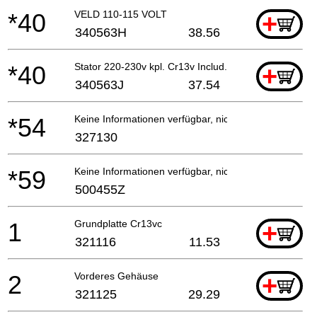
*40
VELD 110-115 VOLT
+
340563H
38.56
*40
Stator 220-230v kpl. Cr13v Includ.61
+
340563J
37.54
*54
Keine Informationen verfügbar, nicht bestellbar
327130
*59
Keine Informationen verfügbar, nicht bestellbar
500455Z
1
Grundplatte Cr13vc
+
321116
11.53
2
Vorderes Gehäuse
+
321125
29.29