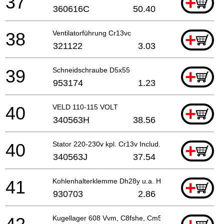
37
+
360616C
50.40
38
Ventilatorführung Cr13vc
+
321122
3.03
39
Schneidschraube D5x55
+
953174
1.23
40
VELD 110-115 VOLT
+
340563H
38.56
40
Stator 220-230v kpl. Cr13v Includ.61
+
340563J
37.54
41
Kohlenhalterklemme Dh28y u.a. H30pv/vb16y/dh30pc
+
930703
2.86
Kugellager 608 Vvm, C8fshe, Cm5sb, C8fse, H41mb