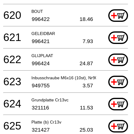
620
BOUT
+
996422
18.46
621
GELEIDBAR
+
996421
7.93
622
GLIJPLAAT
+
996424
24.87
623
Inbusschraube M6x16 (10st), Nr90aa
+
949755
3.57
624
Grundplatte Cr13vc
+
321116
11.53
625
Platte (b) Cr13v
+
321427
25.03