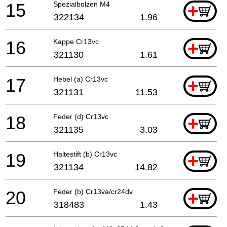
15
Spezialbolzen M4
+
322134
1.96
16
Kappe Cr13vc
+
321130
1.61
17
Hebel (a) Cr13vc
+
321131
11.53
18
Feder (d) Cr13vc
+
321135
3.03
19
Haltestift (b) Cr13vc
+
321134
14.82
20
Feder (b) Cr13va/cr24dv
+
318483
1.43