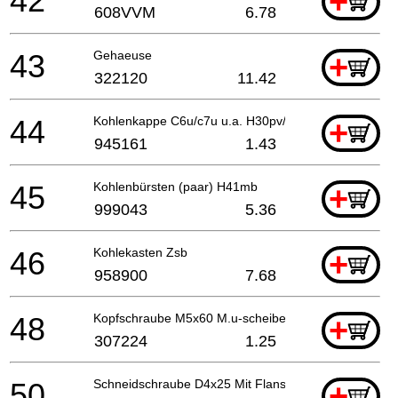
42
+
608VVM
6.78
43
Gehaeuse
+
322120
11.42
44
Kohlenkappe C6u/c7u u.a. H30pv/dh30pc/ H41mb/ G
+
945161
1.43
45
Kohlenbürsten (paar) H41mb
+
999043
5.36
46
Kohlekasten Zsb
+
958900
7.68
48
Kopfschraube M5x60 M.u-scheibe (schwarz)
+
307224
1.25
50
Schneidschraube D4x25 Mit Flansch (schwarz), H41
+