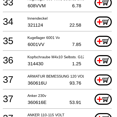
33
+
608VVM
6.78
34
Innendeckel
+
321124
22.58
35
Kugellager 6001 Vv
+
6001VV
7.85
36
Kopfschraube M4x10 Selbsts. G12sr
+
314430
1.25
37
ARMATUR BEMESSUNG 120 VOLT
+
360616U
93.76
37
Anker 230v
+
360616E
53.91
ANKER 110-115 VOLT