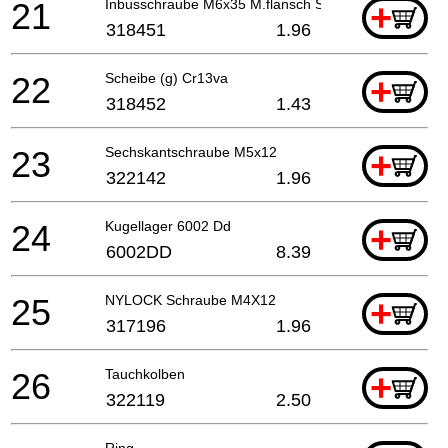
21
Inbusschraube M6x35 M.flansch Selbstsichernd Cr13
+
318451
1.96
22
Scheibe (g) Cr13va
+
318452
1.43
23
Sechskantschraube M5x12
+
322142
1.96
24
Kugellager 6002 Dd
+
6002DD
8.39
25
NYLOCK Schraube M4X12
+
317196
1.96
26
Tauchkolben
+
322119
2.50
Ring