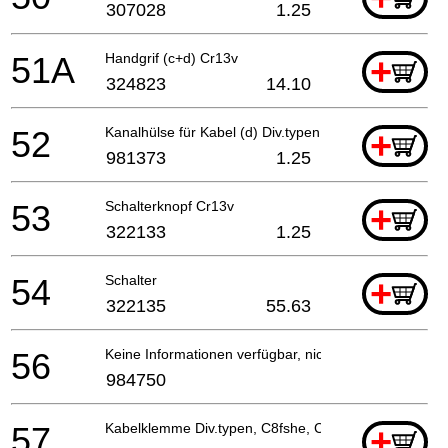
307028
1.25
51A
Handgrif (c+d) Cr13v
+
324823
14.10
52
Kanalhülse für Kabel (d) Div.typen, Cm9uby, G23ss
+
981373
1.25
53
Schalterknopf Cr13v
+
322133
1.25
54
Schalter
+
322135
55.63
56
Keine Informationen verfügbar, nicht bestellbar
984750
57
Kabelklemme Div.typen, C8fshe, Cm5sb, C8fse
+