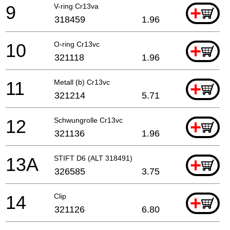
9
V-ring Cr13va
+
318459
1.96
10
O-ring Cr13vc
+
321118
1.96
11
Metall (b) Cr13vc
+
321214
5.71
12
Schwungrolle Cr13vc
+
321136
1.96
13A
STIFT D6 (ALT 318491)
+
326585
3.75
14
Clip
+
321126
6.80