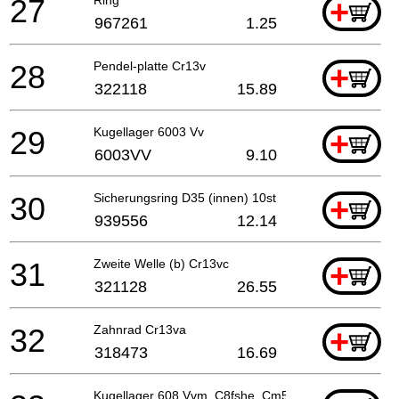
27
+
967261
1.25
28
Pendel-platte Cr13v
+
322118
15.89
29
Kugellager 6003 Vv
+
6003VV
9.10
30
Sicherungsring D35 (innen) 10st
+
939556
12.14
31
Zweite Welle (b) Cr13vc
+
321128
26.55
32
Zahnrad Cr13va
+
318473
16.69
Kugellager 608 Vvm, C8fshe, Cm5sb, C8fse, H41mb