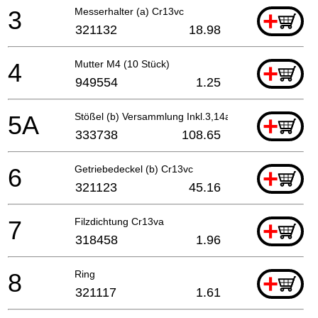
3
Messerhalter (a) Cr13vc
+
321132
18.98
4
Mutter M4 (10 Stück)
+
949554
1.25
5A
Stößel (b) Versammlung Inkl.3,14a,15-19,62
+
333738
108.65
6
Getriebedeckel (b) Cr13vc
+
321123
45.16
7
Filzdichtung Cr13va
+
318458
1.96
8
Ring
+
321117
1.61