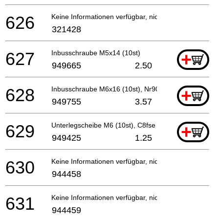
626
Keine Informationen verfügbar, nicht bestellbar
321428
627
Inbusschraube M5x14 (10st)
+
949665
2.50
628
Inbusschraube M6x16 (10st), Nr90aa
+
949755
3.57
629
Unterlegscheibe M6 (10st), C8fse
+
949425
1.25
630
Keine Informationen verfügbar, nicht bestellbar
944458
631
Keine Informationen verfügbar, nicht bestellbar
944459