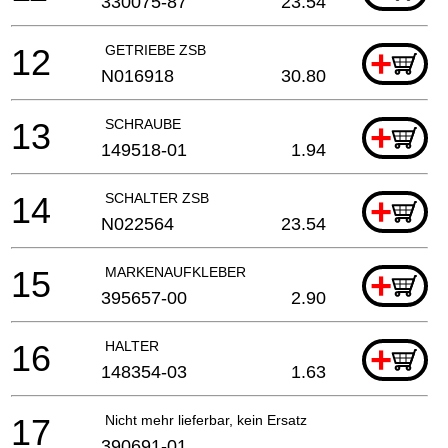
330075-87
23.54
12
GETRIEBE ZSB
+
N016918
30.80
13
SCHRAUBE
+
149518-01
1.94
14
SCHALTER ZSB
+
N022564
23.54
15
MARKENAUFKLEBER
+
395657-00
2.90
16
HALTER
+
148354-03
1.63
17
Nicht mehr lieferbar, kein Ersatz
390691-01