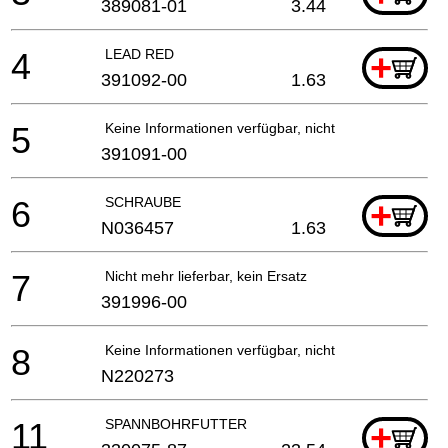
389081-01
3.44
4
LEAD RED
+
391092-00
1.63
5
Keine Informationen verfügbar, nicht bestellbar
391091-00
6
SCHRAUBE
+
N036457
1.63
7
Nicht mehr lieferbar, kein Ersatz
391996-00
8
Keine Informationen verfügbar, nicht bestellbar
N220273
11
SPANNBOHRFUTTER
+