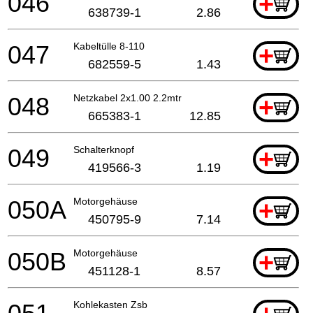
046
+
638739-1
2.86
047
Kabeltülle 8-110
+
682559-5
1.43
048
Netzkabel 2x1.00 2.2mtr
+
665383-1
12.85
049
Schalterknopf
+
419566-3
1.19
050A
Motorgehäuse
+
450795-9
7.14
050B
Motorgehäuse
+
451128-1
8.57
Kohlekasten Zsb