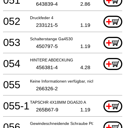
051
+
643839-4
2.86
052
Druckfeder 4
+
233121-5
1.19
053
Schalterstange Ga4530
+
450797-5
1.19
054
HINTERE ABDECKUNG
+
456381-4
4.28
055
Keine Informationen verfügbar, nicht bestellbar
266326-2
055-1
TAPSCHR 4X18MM DGA520 A
+
265B67-9
1.19
056
Gewindeschneidende Schraube Pt3X8
+