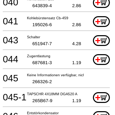
040
+
643839-4
2.86
041
Kohlebürstensatz Cb-459
+
195026-6
2.86
043
Schalter
+
651947-7
4.28
044
Zugentlastung
+
687681-3
1.19
045
Keine Informationen verfügbar, nicht bestellbar
266326-2
045-1
TAPSCHR 4X18MM DGA520 A
+
265B67-9
1.19
Entstörkondensator