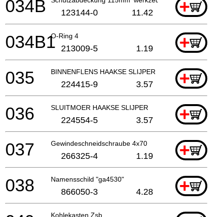
034B
+
123144-0
11.42
034B1
O-Ring 4
+
213009-5
1.19
035
BINNENFLENS HAAKSE SLIJPER EN SLEUVENZAA
+
224415-9
3.57
036
SLUITMOER HAAKSE SLIJPER
+
224554-5
3.57
037
Gewindeschneidschraube 4x70
+
266325-4
1.19
038
Namensschild "ga4530"
+
866050-3
4.28
Kohlekasten Zsb