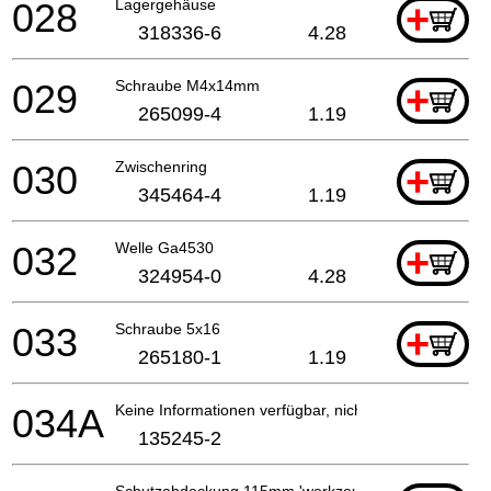
028
Lagergehäuse
+
318336-6
4.28
029
Schraube M4x14mm
+
265099-4
1.19
030
Zwischenring
+
345464-4
1.19
032
Welle Ga4530
+
324954-0
4.28
033
Schraube 5x16
+
265180-1
1.19
034A
Keine Informationen verfügbar, nicht bestellbar
135245-2
Schutzabdeckung 115mm 'werkzeuglos'