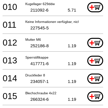
010
Kugellager 629ddw
+
211092-6
5.71
011
Keine Informationen verfügbar, nicht bestellbar
227545-5
012
Mutter M6
+
252186-8
1.19
013
Sperrstiftkappe
+
417771-6
1.19
014
Druckfeder 8
+
234057-1
1.19
015
Blechschraube 4x22
+
266324-6
1.19