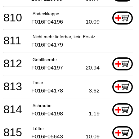
810
Abdeckkappe
+
F016F04196
10.09
811
Nicht mehr lieferbar, kein Ersatz
F016F04179
812
Gebläserohr
+
F016F04197
20.94
813
Taste
+
F016F04178
3.62
814
Schraube
+
F016F04198
1.19
815
Lüfter
+
F016F05643
10.09