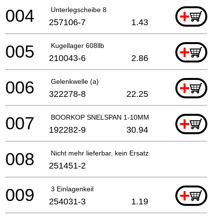
004
Unterlegscheibe 8
+
257106-7
1.43
005
Kugellager 608llb
+
210043-6
2.86
006
Gelenkwelle (a)
+
322278-8
22.25
007
BOORKOP SNELSPAN 1-10MM
+
192282-9
30.94
008
Nicht mehr lieferbar, kein Ersatz
251451-2
009
3 Einlagenkeil
+
254031-3
1.19