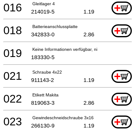
016
Gleitlager 4
+
214019-5
1.19
018
Batterieanschlussplatte
+
342833-0
2.86
019
Keine Informationen verfügbar, nicht bestellbar
183330-5
021
Schraube 4x22
+
911143-2
1.19
022
Etikett Makita
+
819063-3
2.86
023
Gewindeschneidschraube 3x16
+
266130-9
1.19