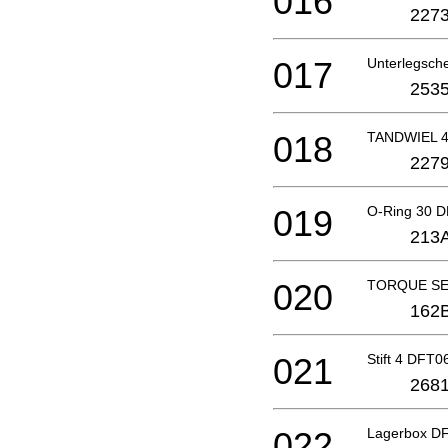
016
2273
017
Unterlegsch
2535
018
TANDWIEL 4
2279
019
O-Ring 30 
213
020
TORQUE SE
162
021
Stift 4 DFT
2681
022
Lagerbox D