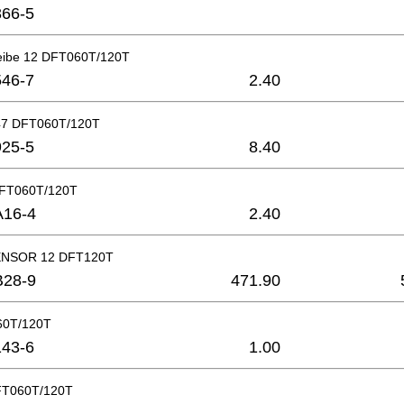
66-5
eibe 12 DFT060T/120T
46-7
2.40
7 DFT060T/120T
25-5
8.40
DFT060T/120T
A16-4
2.40
NSOR 12 DFT120T
B28-9
471.90
060T/120T
43-6
1.00
FT060T/120T