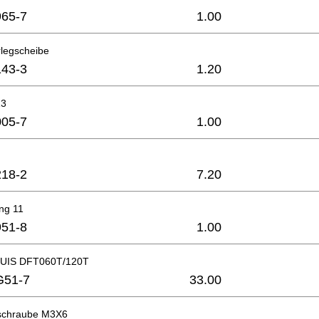
65-7
1.00
rlegscheibe
43-3
1.20
13
05-7
1.00
18-2
7.20
ng 11
51-8
1.00
UIS DFT060T/120T
G51-7
33.00
zschraube M3X6