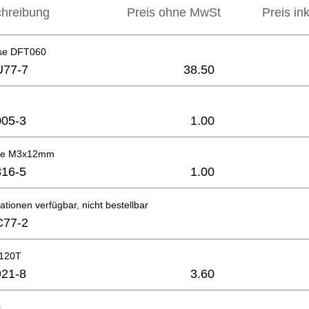
hreibung
Preis ohne MwSt
Preis in
se DFT060
U77-7
38.50
05-3
1.00
be M3x12mm
16-5
1.00
ationen verfügbar, nicht bestellbar
C77-2
T120T
21-8
3.60
0