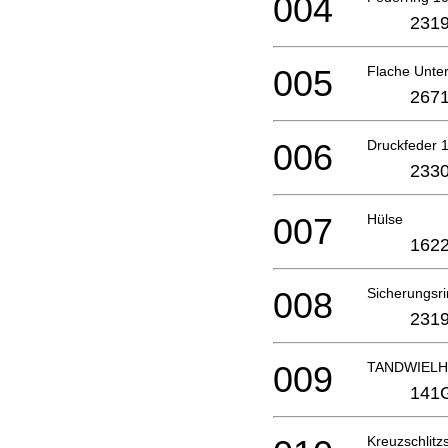
004
2319
005
Flache Unte
2671
006
Druckfeder 
2330
007
Hülse
1622
008
Sicherungsri
2319
009
TANDWIELH
141
Kreuzschlit