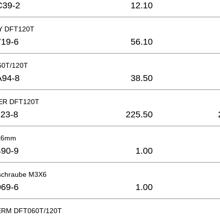
C39-2
12.10
Y DFT120T
19-6
56.10
60T/120T
A94-8
38.50
R DFT120T
23-8
225.50
2x6mm
90-9
1.00
zschraube M3X6
69-6
1.00
RM DFT060T/120T