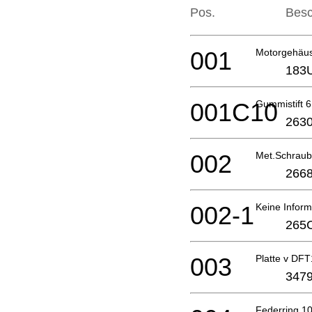
Pos.
Besc
001
Motorgehäu
183
001C10
Gummistift 6
2630
002
Met.Schrau
2668
002-1
Keine Inform
265
003
Platte v DF
3479
Federring 1