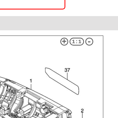
+
-
1:1