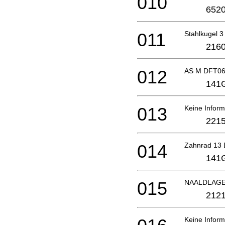
010
6520
011
Stahlkugel 3
2160
012
AS M DFT06
141
013
Keine Inform
2215
014
Zahnrad 13
141
015
NAALDLAGE
2121
Keine Inform