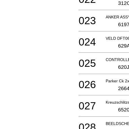
312
023
ANKER ASS
6197
024
VELD DFT0
629
025
CONTROLLE
620J
026
Parker Ck 
2664
027
Kreuzschlit
6520
028
BEELDSCHE