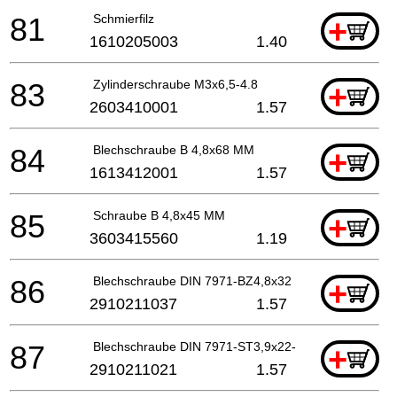
81
Schmierfilz
+
1610205003
1.40
83
Zylinderschraube M3x6,5-4.8
+
2603410001
1.57
84
Blechschraube B 4,8x68 MM
+
1613412001
1.57
85
Schraube B 4,8x45 MM
+
3603415560
1.19
86
Blechschraube DIN 7971-BZ4,8x32
+
2910211037
1.57
87
Blechschraube DIN 7971-ST3,9x22-F
+
2910211021
1.57