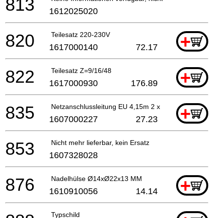
813
1612025020
820
Teilesatz 220-230V
+
1617000140
72.17
822
Teilesatz Z=9/16/48
+
1617000930
176.89
835
Netzanschlussleitung EU 4,15m 2 x 1,0mm H07 RN-F
+
1607000227
27.23
853
Nicht mehr lieferbar, kein Ersatz
1607328028
876
Nadelhülse Ø14xØ22x13 MM
+
1610910056
14.14
Typschild