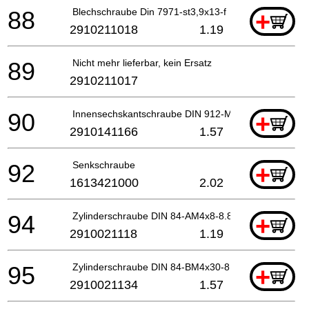
88
Blechschraube Din 7971-st3,9x13-f
+
2910211018
1.19
89
Nicht mehr lieferbar, kein Ersatz
2910211017
90
Innensechskantschraube DIN 912-M 5x30-8.8
+
2910141166
1.57
92
Senkschraube
+
1613421000
2.02
94
Zylinderschraube DIN 84-AM4x8-8.8
+
2910021118
1.19
95
Zylinderschraube DIN 84-BM4x30-8.8
+
2910021134
1.57