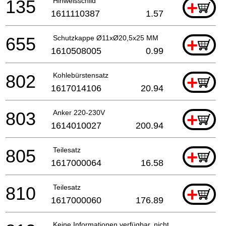
135
Hinweisschild
+
1611110387
1.57
655
Schutzkappe Ø11xØ20,5x25 MM
+
1610508005
0.99
802
Kohlebürstensatz
+
1617014106
20.94
803
Anker 220-230V
+
1614010027
200.94
805
Teilesatz
+
1617000064
16.58
810
Teilesatz
+
1617000060
176.89
Keine Informationen verfügbar, nicht bestellbar