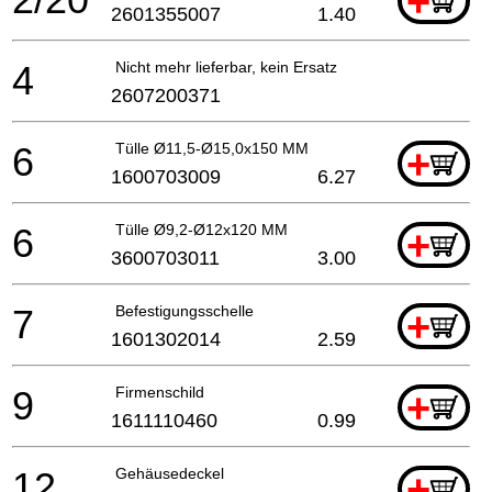
+
2601355007
1.40
4
Nicht mehr lieferbar, kein Ersatz
2607200371
6
Tülle Ø11,5-Ø15,0x150 MM
+
1600703009
6.27
6
Tülle Ø9,2-Ø12x120 MM
+
3600703011
3.00
7
Befestigungsschelle
+
1601302014
2.59
9
Firmenschild
+
1611110460
0.99
12
Gehäusedeckel
+