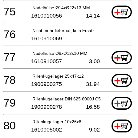
75
Nadelhülse Ø14xØ22x13 MM
+
1610910056
14.14
76
Nicht mehr lieferbar, kein Ersatz
1610910069
77
Nadelhülse Ø8xØ12x10 MM
+
1610910057
3.00
78
Rillenkugellager 25x47x12
+
1900900275
31.94
79
Rillenkugellager DIN 625 6000J C5
+
1900900278
16.58
80
Rillenkugellager 10x26x8
+
1610905002
9.02