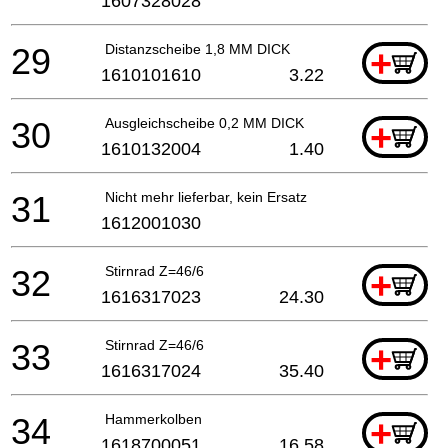
1607328028
29
Distanzscheibe 1,8 MM DICK
+
1610101610
3.22
30
Ausgleichscheibe 0,2 MM DICK
+
1610132004
1.40
31
Nicht mehr lieferbar, kein Ersatz
1612001030
32
Stirnrad Z=46/6
+
1616317023
24.30
33
Stirnrad Z=46/6
+
1616317024
35.40
34
Hammerkolben
+
1618700051
16.58