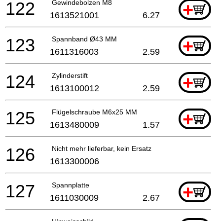
122
Gewindebolzen M8
+
1613521001
6.27
123
Spannband Ø43 MM
+
1611316003
2.59
124
Zylinderstift
+
1613100012
2.59
125
Flügelschraube M6x25 MM
+
1613480009
1.57
126
Nicht mehr lieferbar, kein Ersatz
1613300006
127
Spannplatte
+
1611030009
2.67