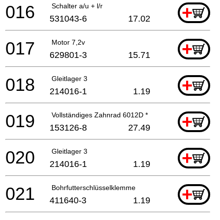
016
Schalter a/u + l/r
+
531043-6
17.02
017
Motor 7,2v
+
629801-3
15.71
018
Gleitlager 3
+
214016-1
1.19
019
Vollständiges Zahnrad 6012D *
+
153126-8
27.49
020
Gleitlager 3
+
214016-1
1.19
021
Bohrfutterschlüsselklemme
+
411640-3
1.19