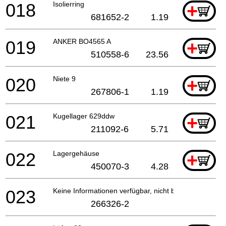
018
Isolierring
+
681652-2
1.19
019
ANKER BO4565 A
+
510558-6
23.56
020
Niete 9
+
267806-1
1.19
021
Kugellager 629ddw
+
211092-6
5.71
022
Lagergehäuse
+
450070-3
4.28
023
Keine Informationen verfügbar, nicht bestellbar
266326-2