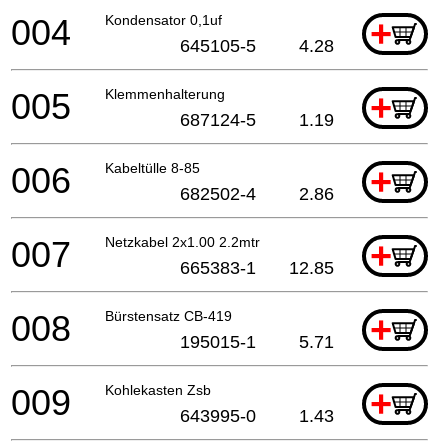
004
Kondensator 0,1uf
+
645105-5
4.28
005
Klemmenhalterung
+
687124-5
1.19
006
Kabeltülle 8-85
+
682502-4
2.86
007
Netzkabel 2x1.00 2.2mtr
+
665383-1
12.85
008
Bürstensatz CB-419
+
195015-1
5.71
009
Kohlekasten Zsb
+
643995-0
1.43