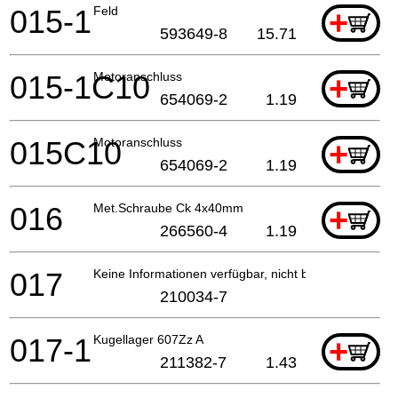
015-1
Feld
+
593649-8
15.71
015-1C10
Motoranschluss
+
654069-2
1.19
015C10
Motoranschluss
+
654069-2
1.19
016
Met.Schraube Ck 4x40mm
+
266560-4
1.19
017
Keine Informationen verfügbar, nicht bestellbar
210034-7
017-1
Kugellager 607Zz A
+
211382-7
1.43