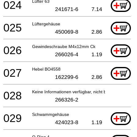
024
Lüfter 63
+
241671-6
7.14
025
Lüftergehäuse
+
450069-8
2.86
026
Gewindeschraube M4x12mm Ck
+
266026-4
1.19
027
Hebel BO4558
+
162299-6
2.86
028
Keine Informationen verfügbar, nicht bestellbar
266326-2
029
Schwammgehäuse
+
424023-8
1.19
O-Ring 4