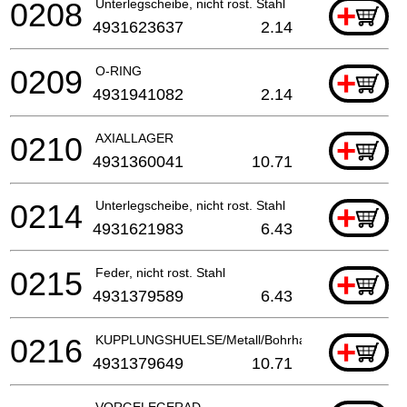
0208
Unterlegscheibe, nicht rost. Stahl
+
4931623637
2.14
0209
O-RING
+
4931941082
2.14
0210
AXIALLAGER
+
4931360041
10.71
0214
Unterlegscheibe, nicht rost. Stahl
+
4931621983
6.43
0215
Feder, nicht rost. Stahl
+
4931379589
6.43
0216
KUPPLUNGSHUELSE/Metall/Bohrhammer
+
4931379649
10.71
VORGELEGERAD