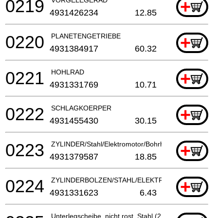
0219
+
4931426234
12.85
0220
PLANETENGETRIEBE
+
4931384917
60.32
0221
HOHLRAD
+
4931331769
10.71
0222
SCHLAGKOERPER
+
4931455430
30.15
0223
ZYLINDER/Stahl/Elektromotor/Bohrhammer
+
4931379587
18.85
0224
ZYLINDERBOLZEN/STAHL/ELEKTROWERKZEUG
+
4931331623
6.43
Unterlegscheibe, nicht rost. Stahl (2 benötigt)