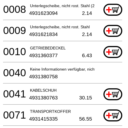
0008
Unterlegscheibe, nicht rost. Stahl (2 benötigt)
+
4931623094
2.14
0009
Unterlegscheibe, nicht rost. Stahl
+
4931621834
2.14
0010
GETRIEBEDECKEL
+
4931360377
6.43
0040
Keine Informationen verfügbar, nicht bestellbar
4931380758
0041
KABELSCHUH
+
4931380763
30.15
0071
TRANSPORTKOFFER
+
4931415335
56.55