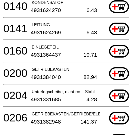
0140
KONDENSATOR
+
4931624270
6.43
0141
LEITUNG
+
4931624269
6.43
0160
EINLEGETEIL
+
4931364437
10.71
0200
GETRIEBEKASTEN
+
4931384040
82.94
0204
Unterlegscheibe, nicht rost. Stahl
+
4931331685
4.28
0206
GETRIEBEKASTEN/GETRIEBE/ELEKTROWERKZEU
+
4931382948
141.37