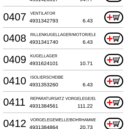
0407
VENTILATOR
+
4931342793
6.43
0408
RILLENKUGELLAGER/MOTOR/ELEKTROWERKZEU
+
4931341740
6.43
0409
KUGELLAGER
+
4931624101
10.71
0410
ISOLIERSCHEIBE
+
4931353260
6.43
0411
REPARATURSATZ VORGELEGE/ELEKTROWERKZE
+
4931384561
111.22
0412
VORGELEGEWELLE/BOHRHAMMER
+
4931384864
20.73