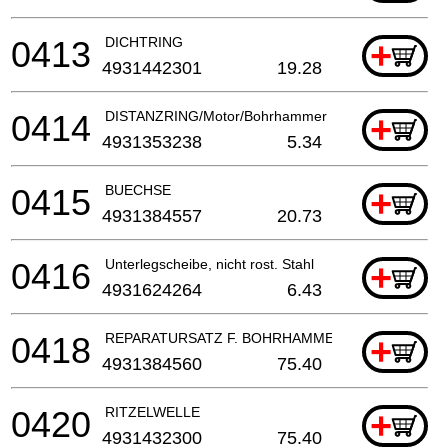
0413
DICHTRING
+
4931442301
19.28
0414
DISTANZRING/Motor/Bohrhammer
+
4931353238
5.34
0415
BUECHSE
+
4931384557
20.73
0416
Unterlegscheibe, nicht rost. Stahl
+
4931624264
6.43
0418
REPARATURSATZ F. BOHRHAMMER
+
4931384560
75.40
0420
RITZELWELLE
+
4931432300
75.40