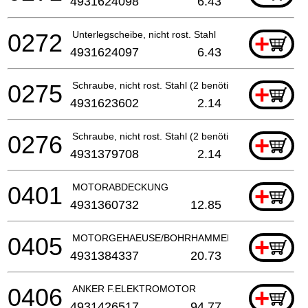
4931624098
6.43
0272
Unterlegscheibe, nicht rost. Stahl
+
4931624097
6.43
0275
Schraube, nicht rost. Stahl (2 benötigt)
+
4931623602
2.14
0276
Schraube, nicht rost. Stahl (2 benötigt)
+
4931379708
2.14
0401
MOTORABDECKUNG
+
4931360732
12.85
0405
MOTORGEHAEUSE/BOHRHAMMER
+
4931384337
20.73
0406
ANKER F.ELEKTROMOTOR
+
4931426517
94.77