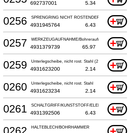
692737001
5.34
0256
SPRENGRING NICHT ROSTENDER STAHL
+
4931945764
6.43
0257
WERKZEUGAUFNAHME/Bohreraufnahme
+
4931379739
65.97
0259
Unterlegscheibe, nicht rost. Stahl (2 benötigt)
+
4931623200
2.14
0260
Unterlegscheibe, nicht rost. Stahl
+
4931623234
2.14
0261
SCHALTGRIFF/KUNSTSTOFF/ELEKTROWERKZEU
+
4931392506
6.43
0262
HALTEBLECH/BOHRHAMMER
+