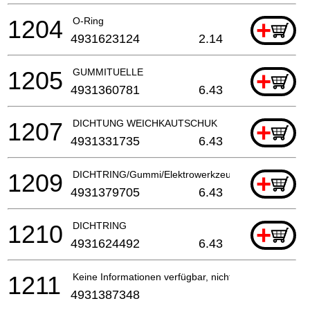
1204
O-Ring
+
4931623124
2.14
1205
GUMMITUELLE
+
4931360781
6.43
1207
DICHTUNG WEICHKAUTSCHUK
+
4931331735
6.43
1209
DICHTRING/Gummi/Elektrowerkzeuge
+
4931379705
6.43
1210
DICHTRING
+
4931624492
6.43
1211
Keine Informationen verfügbar, nicht bestellbar
4931387348