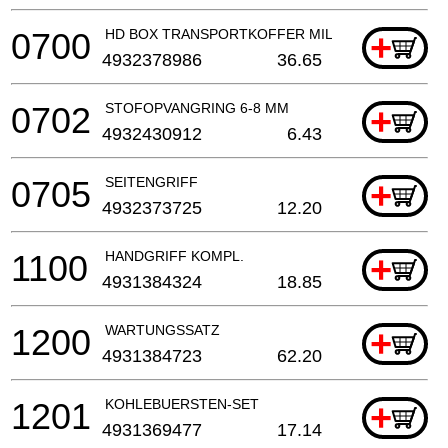
0700
HD BOX TRANSPORTKOFFER MILWAUKEE (MAAT 1
+
4932378986
36.65
0702
STOFOPVANGRING 6-8 MM
+
4932430912
6.43
0705
SEITENGRIFF
+
4932373725
12.20
1100
HANDGRIFF KOMPL.
+
4931384324
18.85
1200
WARTUNGSSATZ
+
4931384723
62.20
1201
KOHLEBUERSTEN-SET
+
4931369477
17.14