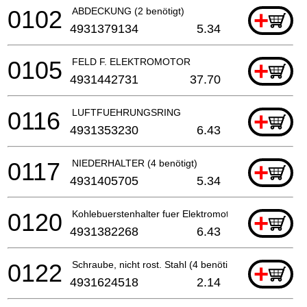
0102
ABDECKUNG (2 benötigt)
+
4931379134
5.34
0105
FELD F. ELEKTROMOTOR
+
4931442731
37.70
0116
LUFTFUEHRUNGSRING
+
4931353230
6.43
0117
NIEDERHALTER (4 benötigt)
+
4931405705
5.34
0120
Kohlebuerstenhalter fuer Elektromotor (2 benötigt)
+
4931382268
6.43
0122
Schraube, nicht rost. Stahl (4 benötigt)
+
4931624518
2.14