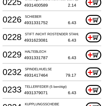
0225
+
4931400589
2.14
0226
SCHIEBER
+
4931331752
6.43
0228
STIFT /NICHT ROSTENDER STAHL
+
4931623081
6.43
0229
HALTEBLECH
+
4931331787
6.43
0232
SPINDELHUELSE
+
4931417464
79.17
0233
TELLERFEDER (5 benötigt)
+
4931379071
6.43
KUPPLUNGSSCHEIBE