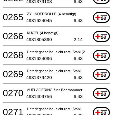
4931379108
6.43
0265
ZYLINDERROLLE (4 benötigt)
+
4931624045
6.43
0266
KUGEL (4 benötigt)
+
4931805390
2.14
0268
Unterlegscheibe, nicht rost. Stahl (2 benötigt)
+
4931624096
6.43
0269
Unterlegscheibe, nicht rost. Stahl
+
4931379420
6.43
0270
AUFLAGERING fuer Bohrhammer
+
4931409756
6.43
0271
Unterlegscheibe, nicht rost. Stahl
+