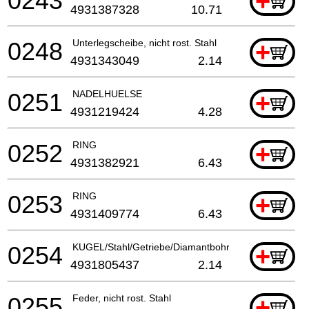
0243
+
4931387328
10.71
0248
Unterlegscheibe, nicht rost. Stahl
+
4931343049
2.14
0251
NADELHUELSE
+
4931219424
4.28
0252
RING
+
4931382921
6.43
0253
RING
+
4931409774
6.43
0254
KUGEL/Stahl/Getriebe/Diamantbohrmaschine
+
4931805437
2.14
0255
Feder, nicht rost. Stahl
+