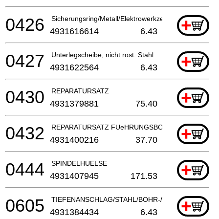
0426
Sicherungsring/Metall/Elektrowerkzeuge
+
4931616614
6.43
0427
Unterlegscheibe, nicht rost. Stahl
+
4931622564
6.43
0430
REPARATURSATZ
+
4931379881
75.40
0432
REPARATURSATZ FUeHRUNGSBOLZEN/BOHRHA
+
4931400216
37.70
0444
SPINDELHUELSE
+
4931407945
171.53
0605
TIEFENANSCHLAG/STAHL/BOHR-/KOMBIHAMMER
+
4931384434
6.43