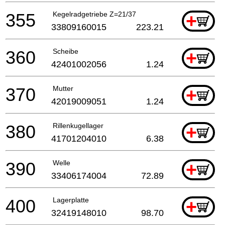
355
Kegelradgetriebe Z=21/37
+
33809160015
223.21
360
Scheibe
+
42401002056
1.24
370
Mutter
+
42019009051
1.24
380
Rillenkugellager
+
41701204010
6.38
390
Welle
+
33406174004
72.89
400
Lagerplatte
+
32419148010
98.70