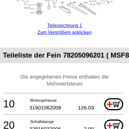
Teilezeichnung 1
Zum Vergrößern anklicken
Teileliste der Fein 78205096201 ( MSF8
Die angegebenen Preise enthalten die
Mehrwertsteuer
10
Motorgehäuse
+
31901062009
126.03
20
Schaltstange
+
32816032006
2.99