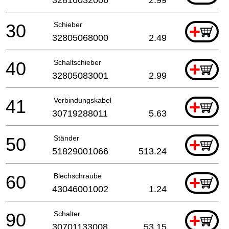
30
Schieber
+
32805068000
2.49
40
Schaltschieber
+
32805083001
2.99
41
Verbindungskabel
+
30719288011
5.63
50
Ständer
+
51829001066
513.24
60
Blechschraube
+
43046001002
1.24
90
Schalter
+
30701133008
53.15