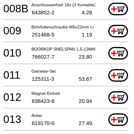
008B
Anschlusseinheit 18v (3 Kontakte)
+
643852-2
4.28
009
Bohrfutterschraube M6x22mm Li
+
251468-5
1.19
010
BOORKOP SNELSPAN 1,5-13MM
+
766027-7
23.80
011
Getriebe-Set
+
125311-3
53.67
012
Magnet Einheit
+
638423-8
20.94
013
Anker
+
619170-0
27.49