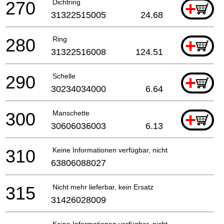
270
Dichtring
+
31322515005
24.68
280
Ring
+
31322516008
124.51
290
Schelle
+
30234034000
6.64
300
Manschette
+
30606036003
6.13
310
Keine Informationen verfügbar, nicht bestellbar
63806088027
315
Nicht mehr lieferbar, kein Ersatz
31426028009
Keine Informationen verfügbar, nicht bestellbar