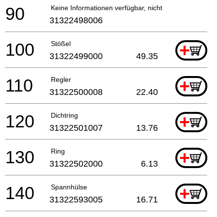
90
Keine Informationen verfügbar, nicht bestellbar
31322498006
100
Stößel
+
31322499000
49.35
110
Regler
+
31322500008
22.40
120
Dichtring
+
31322501007
13.76
130
Ring
+
31322502000
6.13
140
Spannhülse
+
31322593005
16.71