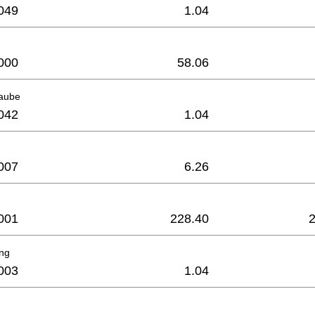
049
1.04
000
58.06
raube
042
1.04
007
6.26
001
228.40
ing
003
1.04