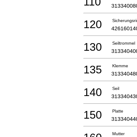
110
31334008
120
Sicherungsr
42616014
130
Seiltrommel
31334040
135
Klemme
31334048
140
Seil
31334043
150
Platte
31334044
Mutter