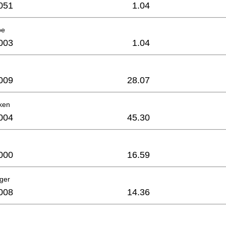
051
1.04
be
003
1.04
009
28.07
ken
004
45.30
000
16.59
ager
008
14.36