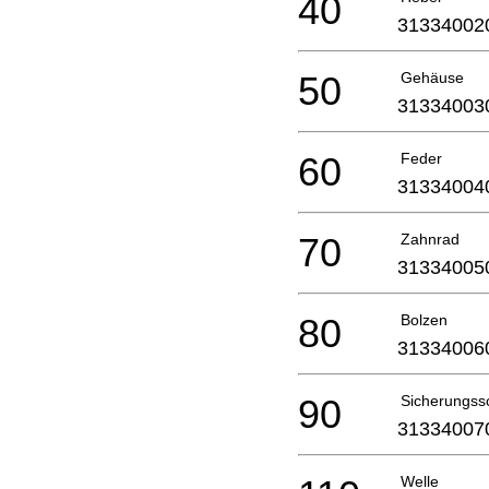
40
31334002
50
Gehäuse
31334003
60
Feder
31334004
70
Zahnrad
31334005
80
Bolzen
31334006
90
Sicherungss
31334007
Welle