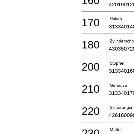
160
42019012
170
Haken
31334014
180
Zylindersch
43035072
200
Stopfen
31334016
210
Gehäuse
31334017
220
Sicherungsr
42616009
230
Mutter