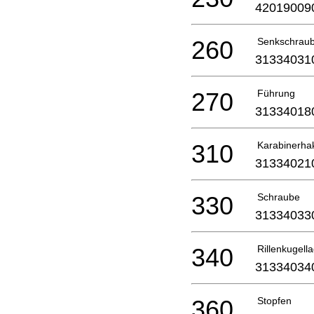
42019009
260
Senkschrau
31334031
270
Führung
31334018
310
Karabinerha
31334021
330
Schraube
31334033
340
Rillenkugell
31334034
360
Stopfen