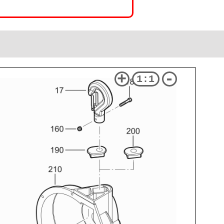
+
-
1:1