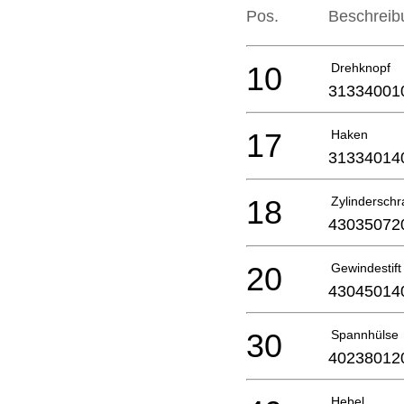
Pos.
Beschreib
10
Drehknopf
31334001
17
Haken
31334014
18
Zylindersch
43035072
20
Gewindestift
43045014
30
Spannhülse
40238012
Hebel