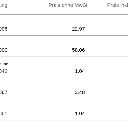
ung
Preis ohne MwSt
Preis ink
006
22.97
000
58.06
raube
042
1.04
067
3.48
001
1.04