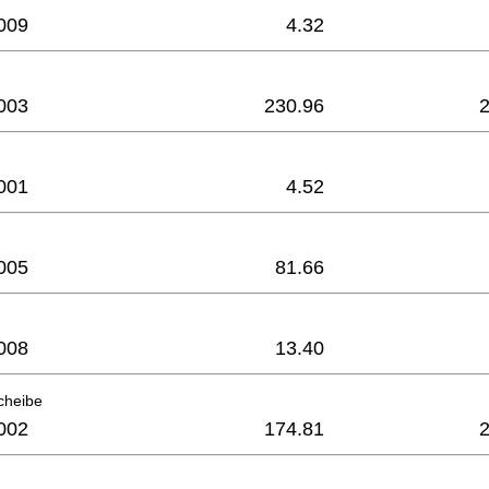
009
4.32
003
230.96
001
4.52
005
81.66
008
13.40
cheibe
002
174.81