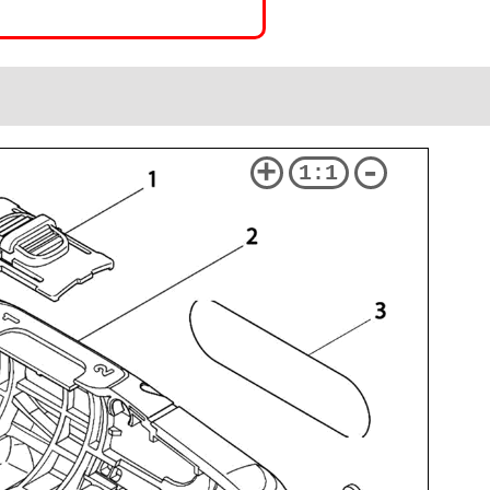
+
-
1:1