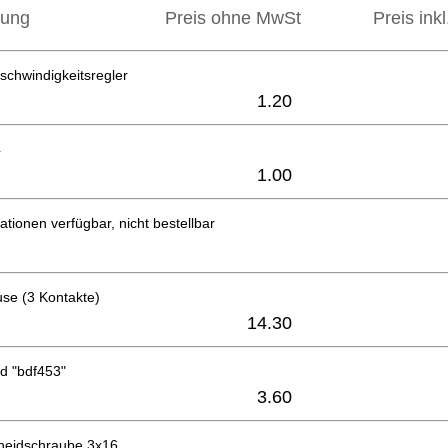
bung
Preis ohne MwSt
Preis ink
schwindigkeitsregler
1.20
4
1.00
ationen verfügbar, nicht bestellbar
se (3 Kontakte)
14.30
d "bdf453"
3.60
neidschraube 3x16