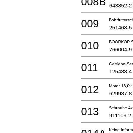
008B
643852-2
009
Bohrfutters
251468-5
010
BOORKOP S
766004-9
011
Getriebe-Set
125483-4
012
Motor 18,0v
629937-8
013
Schraube 4x
911109-2
Keine Inform