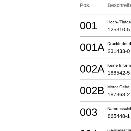
Pos.
Beschrei
001
Hoch-/Tiefge
125310-5
001A
Druckfeder 
231433-0
002A
Keine Inform
188542-5
002B
Motor Gehäu
187363-2
003
Namensschil
865448-1
Gewindesch