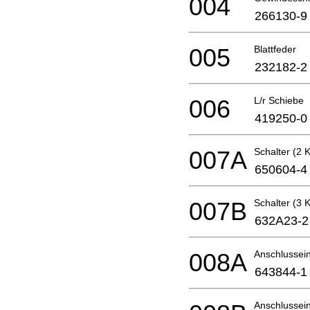
004
266130-9
005
Blattfeder
232182-2
006
L/r Schiebe
419250-0
007A
Schalter (2 
650604-4
007B
Schalter (3 
632A23-2
008A
Anschlussein
643844-1
Anschlussein