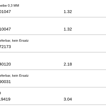
heibe 0,3 MM
01047
1.32
10047
1.32
eferbar, kein Ersatz
72173
n
40120
2.18
eferbar, kein Ersatz
90031
d
19419
3.04