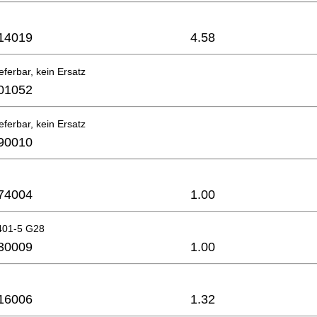
14019
4.58
eferbar, kein Ersatz
01052
eferbar, kein Ersatz
90010
74004
1.00
401-5 G28
30009
1.00
16006
1.32