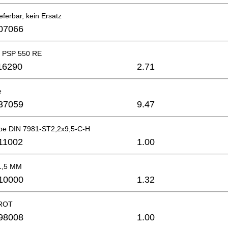
eferbar, kein Ersatz
07066
d PSP 550 RE
16290
2.71
e
37059
9.47
be DIN 7981-ST2,2x9,5-C-H
11002
1.00
1,5 MM
10000
1.32
 ROT
98008
1.00