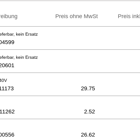
reibung
Preis ohne MwSt
Preis in
eferbar, kein Ersatz
04599
eferbar, kein Ersatz
20601
40V
11173
29.75
11262
2.52
00556
26.62