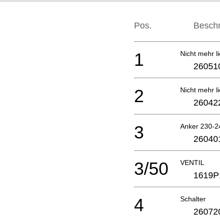
Pos.
Besch
1
Nicht mehr li
26051
2
Nicht mehr li
26042
3
Anker 230-2
26040
3/50
VENTIL
1619P
4
Schalter
26072