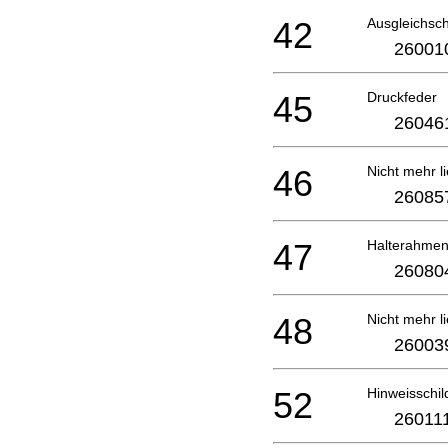
42
Ausgleichsc
26001
45
Druckfeder
26046
46
Nicht mehr li
26085
47
Halterahme
26080
48
Nicht mehr li
26003
52
Hinweisschil
26011