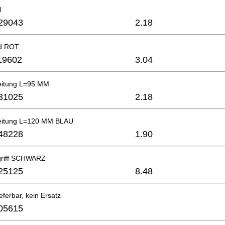
l
29043
2.18
ld ROT
19602
3.04
Leitung L=95 MM
31025
2.18
Leitung L=120 MM BLAU
48228
1.90
griff SCHWARZ
25125
8.48
eferbar, kein Ersatz
05615