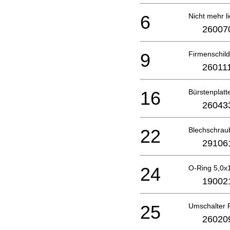
6
Nicht mehr li
26007
9
Firmenschil
26011
16
Bürstenplatt
26043
22
Blechschrau
29106
24
O-Ring 5,0x
19002
25
Umschalter
26020