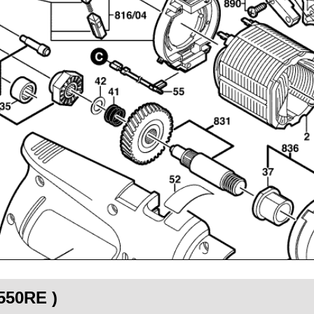
550RE )