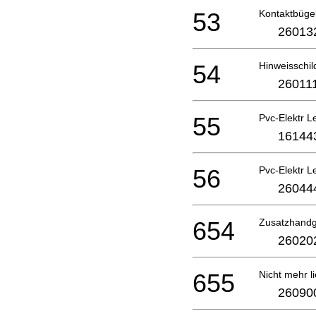
53
Kontaktbüge
26013
54
Hinweisschi
26011
55
Pvc-Elektr 
16144
56
Pvc-Elektr 
26044
654
Zusatzhand
26020
655
Nicht mehr li
26090