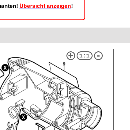
rianten!
Übersicht anzeigen
!
+
-
1:1