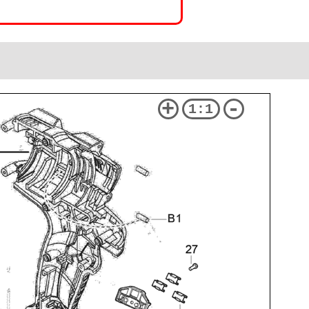
+
-
1:1