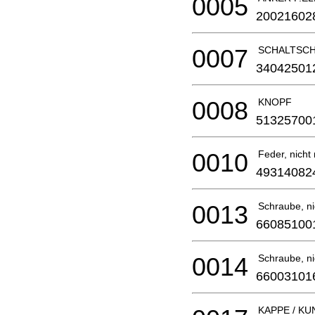
0005
20021602
0007
SCHALTSCH
34042501
0008
KNOPF
51325700
0010
Feder, nicht 
49314082
0013
Schraube, nic
66085100
0014
Schraube, nic
66003101
KAPPE / K