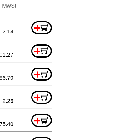
l. MwSt
+
2.14
+
01.27
+
86.70
+
2.26
+
75.40