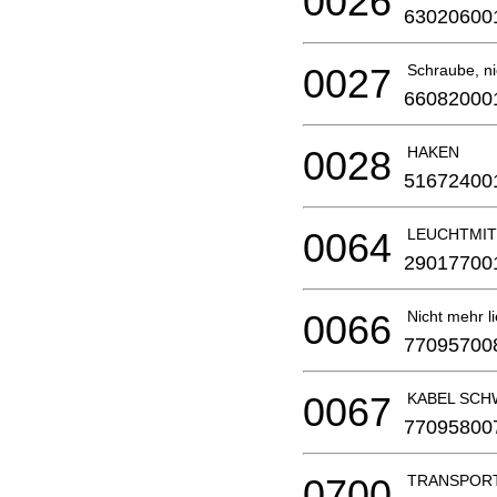
0026
63020600
0027
Schraube, nic
66082000
0028
HAKEN
51672400
0064
LEUCHTMIT
29017700
0066
Nicht mehr li
77095700
0067
KABEL SCH
77095800
0700
TRANSPOR