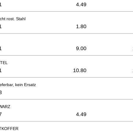
1
4.49
ht rost. Stahl
1
1.80
1
9.00
TEL
1
10.80
eferbar, kein Ersatz
8
WARZ
7
4.49
TKOFFER