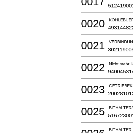
0017
51241900
0020
KOHLEBUE
49314482
0021
VERBINDU
30211900
0022
Nicht mehr li
94004531
0023
GETRIEBEK
20028101
0025
BITHALTER
51672300
BITHALTER