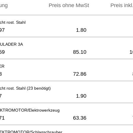
ung
Preis ohne MwSt
Preis ink
ht rost. Stahl
97
1.80
CULADER 3A
59
85.10
1
ER
8
72.86
ht rost. Stahl (23 benötigt)
7
1.90
EKTROMOTOR/Elektrowerkzeug
71
63.36
EKTROMOTOR/Schlagschrauber