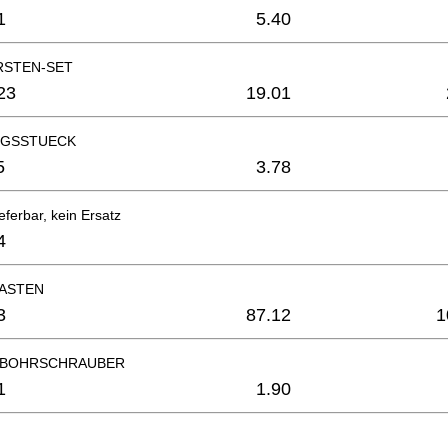
1
5.40
RSTEN-SET
23
19.01
NGSSTUECK
5
3.78
eferbar, kein Ersatz
4
ASTEN
3
87.12
1
/BOHRSCHRAUBER
1
1.90