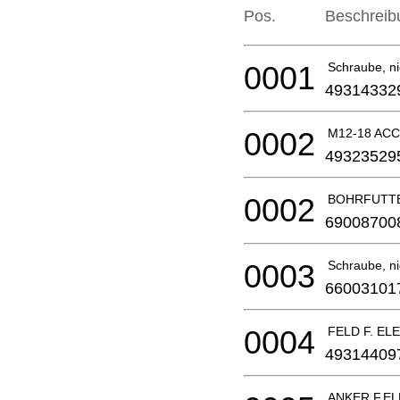
Pos.
Beschreib
0001
Schraube, nic
49314332
0002
M12-18 AC
49323529
0002
BOHRFUTT
69008700
0003
Schraube, nic
66003101
0004
FELD F. EL
49314409
ANKER F.EL