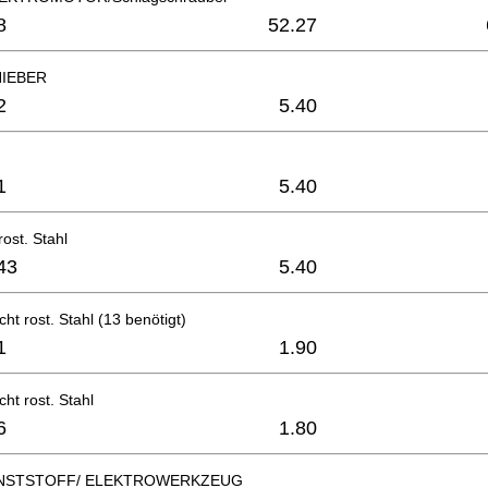
8
52.27
IEBER
2
5.40
1
5.40
rost. Stahl
43
5.40
ht rost. Stahl (13 benötigt)
1
1.90
ht rost. Stahl
6
1.80
UNSTSTOFF/ ELEKTROWERKZEUG