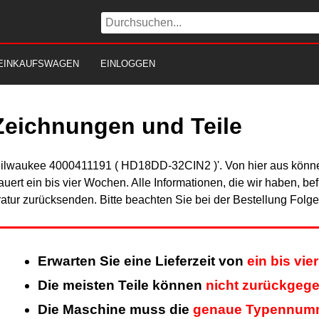
EINKAUFSWAGEN
EINLOGGEN
Zeichnungen und Teile
Milwaukee 4000411191 ( HD18DD-32CIN2 )'. Von hier aus können 
uert ein bis vier Wochen. Alle Informationen, die wir haben, be
tur zurücksenden. Bitte beachten Sie bei der Bestellung Folg
Erwarten Sie eine Lieferzeit von
ein bis vi
Die meisten Teile können
nicht zurückgeg
Die Maschine muss die
genaue Typennum