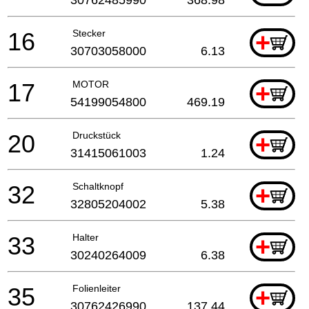
16
Stecker
+
30703058000
6.13
17
MOTOR
+
54199054800
469.19
20
Druckstück
+
31415061003
1.24
32
Schaltknopf
+
32805204002
5.38
33
Halter
+
30240264009
6.38
35
Folienleiter
+
30762426990
137.44