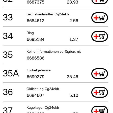
6687375
23.93
33
Sechskantmutter Cg24ekb
+
6684612
2.56
34
Ring
+
6695184
1.37
35
Keine Informationen verfügbar, nicht bestellbar
6686586
35A
Kurbelgehäuse
+
6699279
35.46
36
Öldichtung Cg24ekb
+
6684607
5.10
37
Kugellager Cg24ekb
+