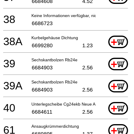
6684608
4.52
38
Keine Informationen verfügbar, nicht bestellbar
6686723
38A
Kurbelgehäuse Dichtung
+
6699280
1.23
39
Sechskantbolzen Rb24e
+
6684903
2.56
39A
Sechskantbolzen Rb24e
+
6684903
2.56
40
Unterlegscheibe Cg24ekb Neue Art.nr. 6684611
+
6684611
2.56
61
Ansaugkrümmerdichtung
+