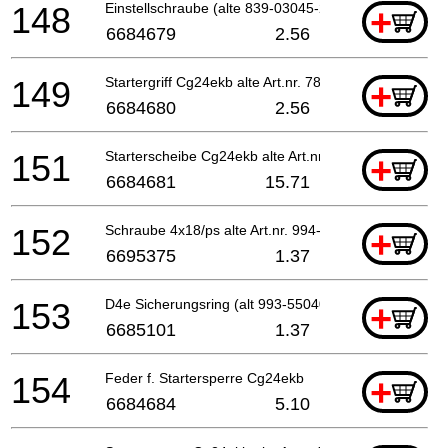
148
Einstellschraube (alte 839-03045-20)
+
6684679
2.56
149
Startergriff Cg24ekb alte Art.nr. 785-03045-20 Fo
+
6684680
2.56
151
Starterscheibe Cg24ekb alte Art.nr. 798-0651h-90
+
6684681
15.71
152
Schraube 4x18/ps alte Art.nr. 994-15040-182 Since
+
6695375
1.37
153
D4e Sicherungsring (alt 993-55040-001)
+
6685101
1.37
154
Feder f. Startersperre Cg24ekb
+
6684684
5.10