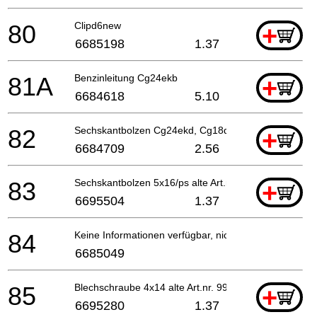
80
Clipd6new
+
6685198
1.37
81A
Benzinleitung Cg24ekb
+
6684618
5.10
82
Sechskantbolzen Cg24ekd, Cg18dal, Cg18dl
+
6684709
2.56
83
Sechskantbolzen 5x16/ps alte Art.nr. 994-63050-16
+
6695504
1.37
84
Keine Informationen verfügbar, nicht bestellbar
6685049
85
Blechschraube 4x14 alte Art.nr. 993-49040-142
+
6695280
1.37