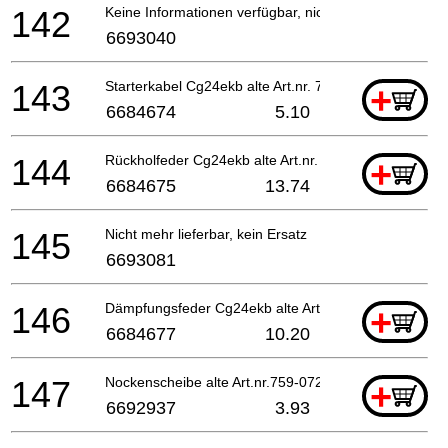
142
Keine Informationen verfügbar, nicht bestellbar
6693040
143
Starterkabel Cg24ekb alte Art.nr. 783-0720f-20 Fo
+
6684674
5.10
144
Rückholfeder Cg24ekb alte Art.nr. 783-0720f-20 Ti
+
6684675
13.74
145
Nicht mehr lieferbar, kein Ersatz
6693081
146
Dämpfungsfeder Cg24ekb alte Art.nr. 758-0651h-20
+
6684677
10.20
147
Nockenscheibe alte Art.nr.759-0720r-20
+
6692937
3.93