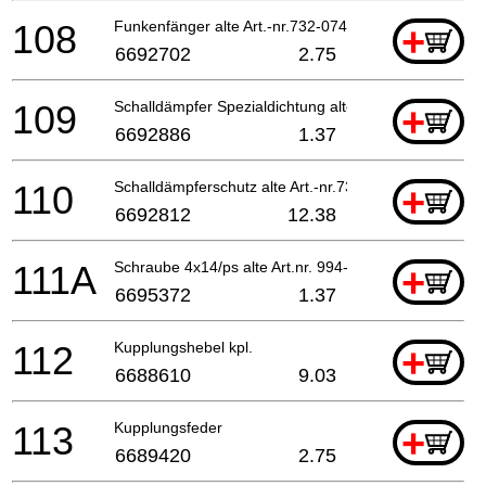
108
Funkenfänger alte Art.-nr.732-0740a-20
+
6692702
2.75
109
Schalldämpfer Spezialdichtung alte Art.nr. 751-06
+
6692886
1.37
110
Schalldämpferschutz alte Art.-nr.738-0725a-20
+
6692812
12.38
111A
Schraube 4x14/ps alte Art.nr. 994-15040-142
+
6695372
1.37
112
Kupplungshebel kpl.
+
6688610
9.03
113
Kupplungsfeder
+
6689420
2.75