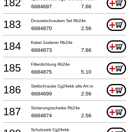
182
+
6684697
7.66
183
Drosselschrauben Set Rb24e
+
6684870
2.56
184
Kabel Justierer Rb24e
+
6684873
7.66
185
Filterdichtung Rb24e
+
6684875
5.10
186
Stellschraube Cg24ekb alte Art.nr. 548-25151-20
+
6684699
2.56
187
Sicherungsscheibe Rb24e
+
6684874
2.56
Schutzsieb Cg24ekb