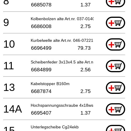
8
+
6685078
1.37
9
Kolbenbolzen alte Art.nr. 037-01400-20
+
6686008
2.75
10
Kurbelwelle alte Art.nr. 046-07221-80
+
6696499
79.73
11
Scheibenfeder 3x13x4.5 alte Art.nr. 068-10100-20
+
6684899
2.56
13
Kabelstopper B160m
+
6687874
2.75
14A
Hochspannungsschraube 4x18ws alte Art.nr. 994-160
+
6695407
1.37
15
Unterlegscheibe Cg24ekb