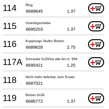
114
Ring
+
6689645
1.37
115
Unterlegscheibe
+
6695203
1.37
116
Kupplungs Stufen Bolzen
+
6689628
2.75
117A
Schraube 5x20/ws alte Art.nr. 994-16050-202
+
6695421
1.25
118
Nicht mehr lieferbar, kein Ersatz
6687021
119
Bolzen 6x36
+
6686772
1.37