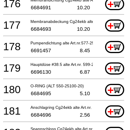
176
Membrandichtung Cg24ekb alte Art.nr.475-25153-20
+
6684691
10.20
177
Membranabdeckung Cg24ekb alte Art.nr.576-25100-2
+
6684693
10.20
178
Pumpendichtung alte Art.nr.577-25100-20
+
6691457
8.45
179
Hauptdüse #38.5 alte Art.nr. 599-200bw-38
+
6696130
6.87
180
O-RING (ALT 550-25100-20)
+
6684695
5.10
181
Anschlagring Cg24ekb alte Art.nr. 489-25100-20
+
6684696
2.56
Spannschloss Cg24ekb alte Art.nr. 539-25120-20