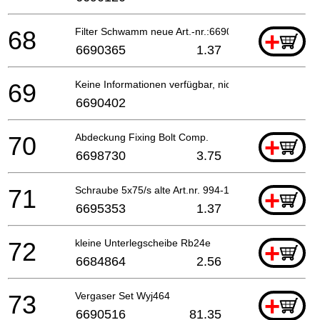
68
Filter Schwamm neue Art.-nr.:6690365
+
6690365
1.37
69
Keine Informationen verfügbar, nicht bestellbar
6690402
70
Abdeckung Fixing Bolt Comp.
+
6698730
3.75
71
Schraube 5x75/s alte Art.nr. 994-14050-571
+
6695353
1.37
72
kleine Unterlegscheibe Rb24e
+
6684864
2.56
73
Vergaser Set Wyj464
+
6690516
81.35