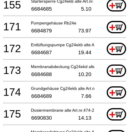
155
Startersperre Cg24ekb alte Art.nr.788-0651h-20
+
6684685
5.10
171
Pumpengehäuse Rb24e
+
6684879
73.97
172
Entlüftungspumpe Cg24ekb alte Art.nr. 442-25151-8
+
6684687
19.44
173
Membranabdeckung Cg24ekd alte Art.nr. 476-25151-
+
6684688
10.20
174
Grundgehäuse Cg24ekb alte Art.nr. 447-25108-20
+
6684689
7.66
175
Dosiermembrane alte Art.nr.474-25241-80
+
6690830
14.13