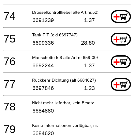
74
Drosselkontrollhebel alte Art.nr.523-0652n-20
+
6691239
1.37
75
Tank F T (old 6697747)
+
6699336
28.80
76
Manschette 5.8 alte Art.nr.659-00801-20 Till G103
+
6692244
1.37
77
Rückkehr Dichtung (alt 6684627)
+
6697846
1.23
78
Nicht mehr lieferbar, kein Ersatz
6684880
79
Keine Informationen verfügbar, nicht bestellbar
6684620