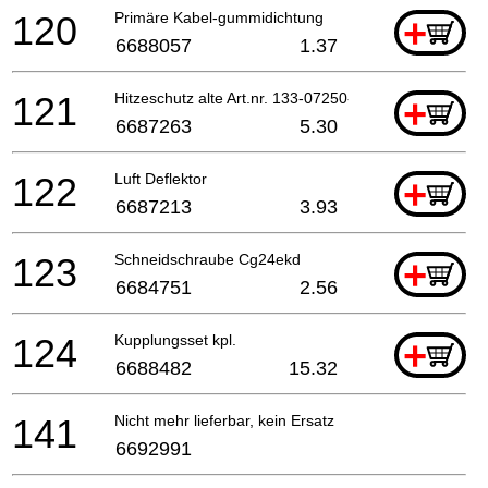
120
Primäre Kabel-gummidichtung
+
6688057
1.37
121
Hitzeschutz alte Art.nr. 133-07250-20
+
6687263
5.30
122
Luft Deflektor
+
6687213
3.93
123
Schneidschraube Cg24ekd
+
6684751
2.56
124
Kupplungsset kpl.
+
6688482
15.32
141
Nicht mehr lieferbar, kein Ersatz
6692991