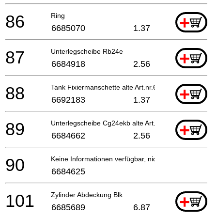
86
Ring
+
6685070
1.37
87
Unterlegscheibe Rb24e
+
6684918
2.56
88
Tank Fixiermanschette alte Art.nr.649-07250-20
+
6692183
1.37
89
Unterlegscheibe Cg24ekb alte Art.nr. 992-01050-01
+
6684662
2.56
90
Keine Informationen verfügbar, nicht bestellbar
6684625
101
Zylinder Abdeckung Blk
+
6685689
6.87