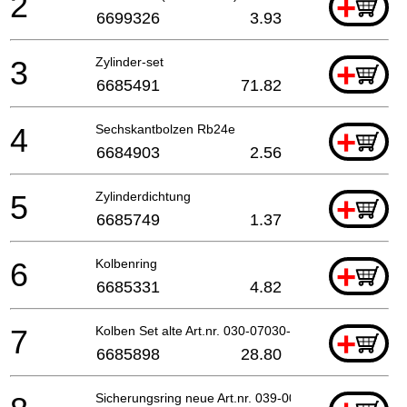
2
+
6699326
3.93
3
Zylinder-set
+
6685491
71.82
4
Sechskantbolzen Rb24e
+
6684903
2.56
5
Zylinderdichtung
+
6685749
1.37
6
Kolbenring
+
6685331
4.82
7
Kolben Set alte Art.nr. 030-07030-91
+
6685898
28.80
Sicherungsring neue Art.nr. 039-00000-20