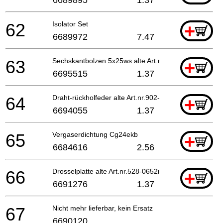
6689895
1.37
62
Isolator Set
+
6689972
7.47
63
Sechskantbolzen 5x25ws alte Art.nr. 994-64050-254
+
6695515
1.37
64
Draht-rückholfeder alte Art.nr.902-10243-20
+
6694055
1.37
65
Vergaserdichtung Cg24ekb
+
6684616
2.56
66
Drosselplatte alte Art.nr.528-0652n-22
+
6691276
1.37
67
Nicht mehr lieferbar, kein Ersatz
6690120