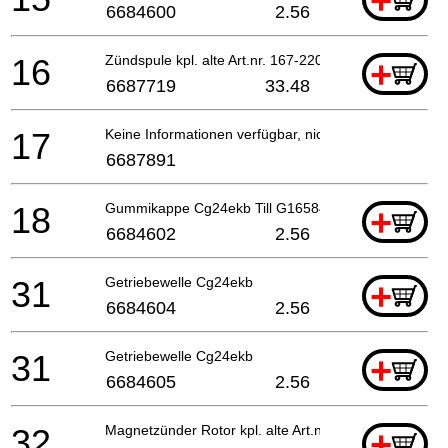
+
6684600
2.56
16
Zündspule kpl. alte Art.nr. 167-22012-90
+
6687719
33.48
17
Keine Informationen verfügbar, nicht bestellbar
6687891
18
Gummikappe Cg24ekb Till G165840
+
6684602
2.56
31
Getriebewelle Cg24ekb
+
6684604
2.56
31
Getriebewelle Cg24ekb
+
6684605
2.56
32
Magnetzünder Rotor kpl. alte Art.nr. 155-20549-80
+