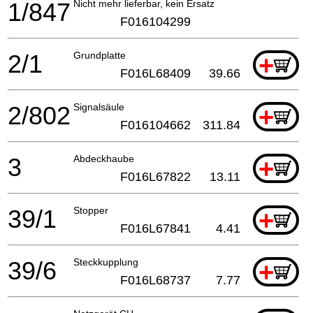
1/847
Nicht mehr lieferbar, kein Ersatz
F016104299
2/1
Grundplatte
+
F016L68409
39.66
2/802
Signalsäule
+
F016104662
311.84
3
Abdeckhaube
+
F016L67822
13.11
39/1
Stopper
+
F016L67841
4.41
39/6
Steckkupplung
+
F016L68737
7.77