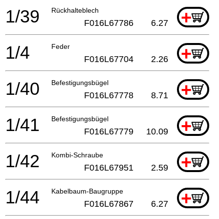
1/39
Rückhalteblech
+
F016L67786
6.27
1/4
Feder
+
F016L67704
2.26
1/40
Befestigungsbügel
+
F016L67778
8.71
1/41
Befestigungsbügel
+
F016L67779
10.09
1/42
Kombi-Schraube
+
F016L67951
2.59
1/44
Kabelbaum-Baugruppe
+
F016L67867
6.27