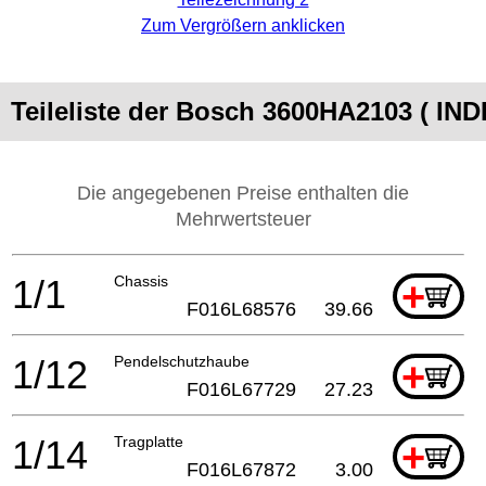
Zum Vergrößern anklicken
Teileliste der Bosch 3600HA2103 ( IN
Die angegebenen Preise enthalten die
Mehrwertsteuer
1/1
Chassis
+
F016L68576
39.66
1/12
Pendelschutzhaube
+
F016L67729
27.23
1/14
Tragplatte
+
F016L67872
3.00