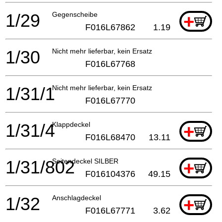
1/29
Gegenscheibe
+
F016L67862
1.19
1/30
Nicht mehr lieferbar, kein Ersatz
F016L67768
1/31/1
Nicht mehr lieferbar, kein Ersatz
F016L67770
1/31/4
Klappdeckel
+
F016L68470
13.11
1/31/802
Seitendeckel SILBER
+
F016104376
49.15
1/32
Anschlagdeckel
+
F016L67771
3.62