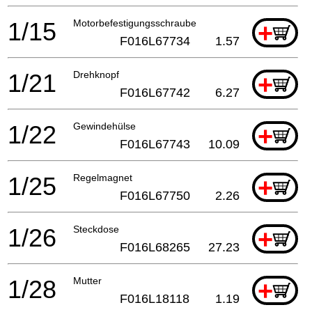
1/15
Motorbefestigungsschraube
+
F016L67734
1.57
1/21
Drehknopf
+
F016L67742
6.27
1/22
Gewindehülse
+
F016L67743
10.09
1/25
Regelmagnet
+
F016L67750
2.26
1/26
Steckdose
+
F016L68265
27.23
1/28
Mutter
+
F016L18118
1.19