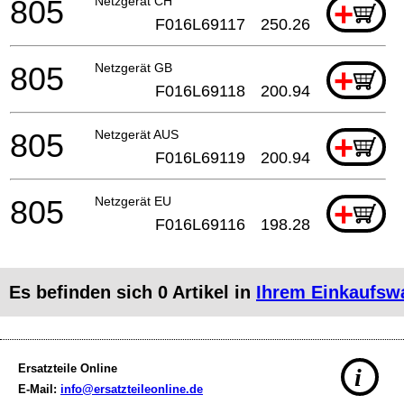
805
Netzgerät CH
+
F016L69117
250.26
805
Netzgerät GB
+
F016L69118
200.94
805
Netzgerät AUS
+
F016L69119
200.94
805
Netzgerät EU
+
F016L69116
198.28
Es befinden sich
0
Artikel in
Ihrem Einkaufsw
Ersatzteile Online
i
E-Mail:
info@ersatzteileonline.de