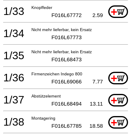
1/33
Knopffeder
+
F016L67772
2.59
1/34
Nicht mehr lieferbar, kein Ersatz
F016L67773
1/35
Nicht mehr lieferbar, kein Ersatz
F016L68473
1/36
Firmenzeichen Indego 800
+
F016L69066
7.77
1/37
Abstützelement
+
F016L68494
13.11
1/38
Montagering
+
F016L67785
18.58