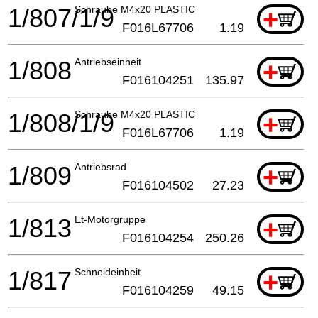
1/807/1/9
Schraube M4x20 PLASTIC
+
F016L67706
1.19
1/808
Antriebseinheit
+
F016104251
135.97
1/808/1/9
Schraube M4x20 PLASTIC
+
F016L67706
1.19
1/809
Antriebsrad
+
F016104502
27.23
1/813
Et-Motorgruppe
+
F016104254
250.26
1/817
Schneideinheit
+
F016104259
49.15