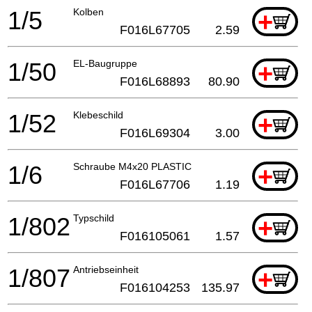
1/5
Kolben
+
F016L67705
2.59
1/50
EL-Baugruppe
+
F016L68893
80.90
1/52
Klebeschild
+
F016L69304
3.00
1/6
Schraube M4x20 PLASTIC
+
F016L67706
1.19
1/802
Typschild
+
F016105061
1.57
1/807
Antriebseinheit
+
F016104253
135.97