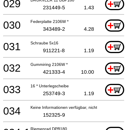
029
+
231449-5
1.43
030
Federplatte 2106W *
+
343489-2
4.28
031
Schraube 5x16
+
911221-8
1.19
032
Gummiring 2106W *
+
421333-4
10.00
033
16 * Unterlegscheibe
+
253749-3
1.19
034
Keine Informationen verfügbar, nicht bestellbar
152325-9
Riemenrad DPB180