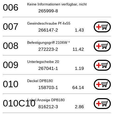
006
Keine Informationen verfügbar, nicht bestellbar
265999-8
007
Gewindeschraube Pf 4x55
+
266147-2
1.43
008
Befestigungsgriff 2106W *
+
272223-2
11.42
009
Unterlegscheibe 20
+
267041-1
1.19
010
Deckel DPB180
+
158703-1
64.14
010C10
Label Anzeige DPB180
+
816212-3
2.86