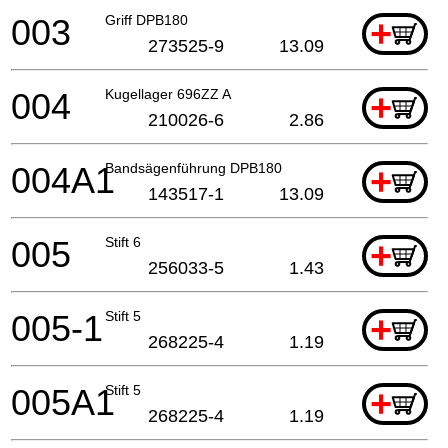
003
Griff DPB180
+
273525-9
13.09
004
Kugellager 696ZZ A
+
210026-6
2.86
004A1
Bandsägenführung DPB180
+
143517-1
13.09
005
Stift 6
+
256033-5
1.43
005-1
Stift 5
+
268225-4
1.19
005A1
Stift 5
+
268225-4
1.19