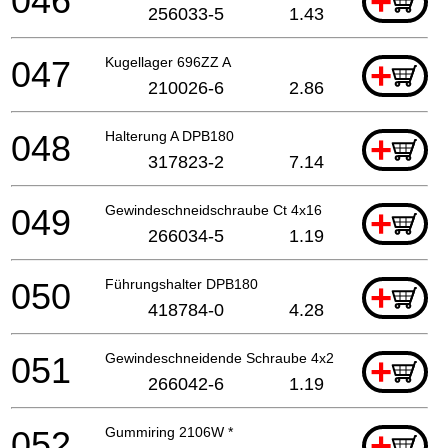
046
+
256033-5
1.43
047
Kugellager 696ZZ A
+
210026-6
2.86
048
Halterung A DPB180
+
317823-2
7.14
049
Gewindeschneidschraube Ct 4x16
+
266034-5
1.19
050
Führungshalter DPB180
+
418784-0
4.28
051
Gewindeschneidende Schraube 4x20
+
266042-6
1.19
052
Gummiring 2106W *
+