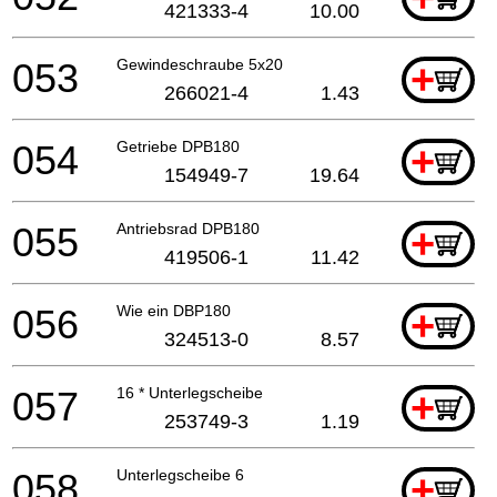
421333-4
10.00
053
Gewindeschraube 5x20
+
266021-4
1.43
054
Getriebe DPB180
+
154949-7
19.64
055
Antriebsrad DPB180
+
419506-1
11.42
056
Wie ein DBP180
+
324513-0
8.57
057
16 * Unterlegscheibe
+
253749-3
1.19
058
Unterlegscheibe 6
+