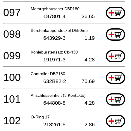
097
Motorgehäuseset DBP180
+
187801-4
36.65
098
Bürstenkappendeckel Dh50mb
+
643929-3
1.19
099
Kohlebürstensatz Cb-430
+
191971-3
4.28
100
Controller DBP180
+
632B82-2
70.69
101
Anschlusseinheit (3 Kontakte)
+
644808-8
4.28
102
O-Ring 17
+
213261-5
2.86