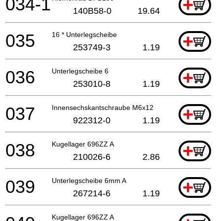
034-1
+
140B58-0
19.64
035
16 * Unterlegscheibe
+
253749-3
1.19
036
Unterlegscheibe 6
+
253010-8
1.19
037
Innensechskantschraube M6x12
+
922312-0
1.19
038
Kugellager 696ZZ A
+
210026-6
2.86
039
Unterlegscheibe 6mm A
+
267214-6
1.19
Kugellager 696ZZ A