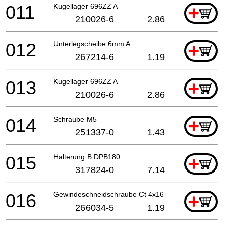
011
Kugellager 696ZZ A
+
210026-6
2.86
012
Unterlegscheibe 6mm A
+
267214-6
1.19
013
Kugellager 696ZZ A
+
210026-6
2.86
014
Schraube M5
+
251337-0
1.43
015
Halterung B DPB180
+
317824-0
7.14
016
Gewindeschneidschraube Ct 4x16
+
266034-5
1.19