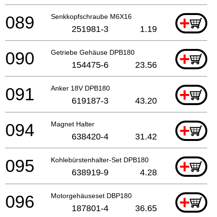
089
Senkkopfschraube M6X16
+
251981-3
1.19
090
Getriebe Gehäuse DPB180
+
154475-6
23.56
091
Anker 18V DPB180
+
619187-3
43.20
094
Magnet Halter
+
638420-4
31.42
095
Kohlebürstenhalter-Set DPB180
+
638919-9
4.28
096
Motorgehäuseset DBP180
+
187801-4
36.65