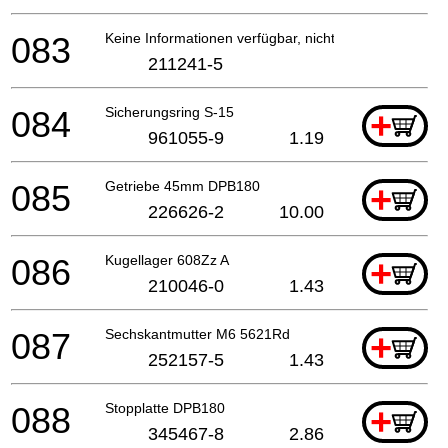
083
Keine Informationen verfügbar, nicht bestellbar
211241-5
084
Sicherungsring S-15
+
961055-9
1.19
085
Getriebe 45mm DPB180
+
226626-2
10.00
086
Kugellager 608Zz A
+
210046-0
1.43
087
Sechskantmutter M6 5621Rd
+
252157-5
1.43
088
Stopplatte DPB180
+
345467-8
2.86