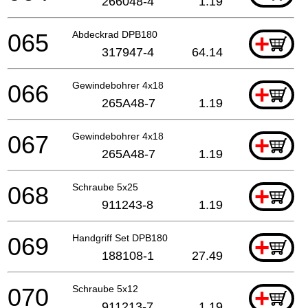
266048-4
1.19
065
Abdeckrad DPB180
+
317947-4
64.14
066
Gewindebohrer 4x18
+
265A48-7
1.19
067
Gewindebohrer 4x18
+
265A48-7
1.19
068
Schraube 5x25
+
911243-8
1.19
069
Handgriff Set DPB180
+
188108-1
27.49
070
Schraube 5x12
+
911213-7
1.19