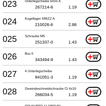
023
Unterlegscheibe 6mm A
+
267214-6
1.19
024
Kugellager 696ZZ A
+
210026-6
2.86
025
Schraube M5
+
251337-0
1.43
026
Bus 5
+
343494-9
1.43
027
4 Unterlegscheibe
+
941051-3
1.19
028
Gewindeschneidschraube Ct 4x16
+
266034-5
1.19
DRUKVEER 11 DBP180