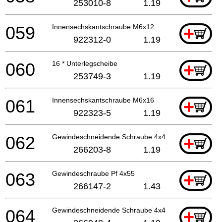
253010-8
1.19
059
Innensechskantschraube M6x12
+
922312-0
1.19
060
16 * Unterlegscheibe
+
253749-3
1.19
061
Innensechskantschraube M6x16
+
922323-5
1.19
062
Gewindeschneidende Schraube 4x40
+
266203-8
1.19
063
Gewindeschraube Pf 4x55
+
266147-2
1.43
064
Gewindeschneidende Schraube 4x40
+