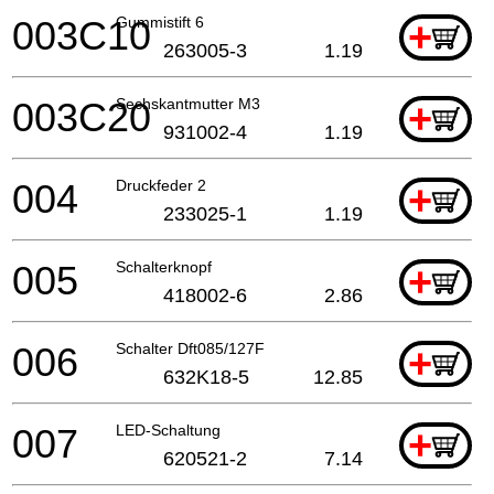
003C10
Gummistift 6
+
263005-3
1.19
003C20
Sechskantmutter M3
+
931002-4
1.19
004
Druckfeder 2
+
233025-1
1.19
005
Schalterknopf
+
418002-6
2.86
006
Schalter Dft085/127F
+
632K18-5
12.85
007
LED-Schaltung
+
620521-2
7.14