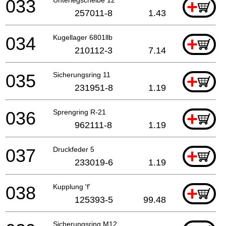
033
+
257011-8
1.43
034
Kugellager 6801llb
+
210112-3
7.14
035
Sicherungsring 11
+
231951-8
1.19
036
Sprengring R-21
+
962111-8
1.19
037
Druckfeder 5
+
233019-6
1.19
038
Kupplung 'f'
+
125393-5
99.48
Sicherungsring M12