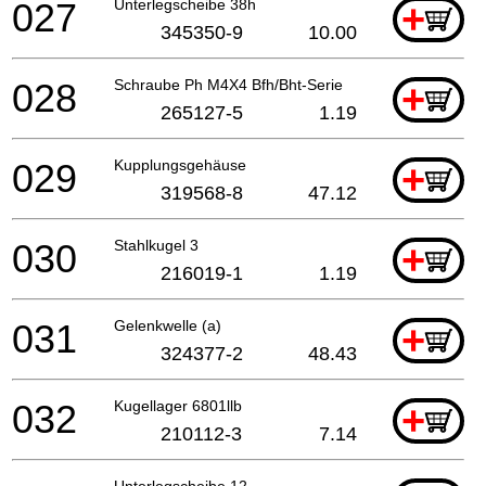
027
Unterlegscheibe 38h
+
345350-9
10.00
028
Schraube Ph M4X4 Bfh/Bht-Serie
+
265127-5
1.19
029
Kupplungsgehäuse
+
319568-8
47.12
030
Stahlkugel 3
+
216019-1
1.19
031
Gelenkwelle (a)
+
324377-2
48.43
032
Kugellager 6801llb
+
210112-3
7.14
Unterlegscheibe 12