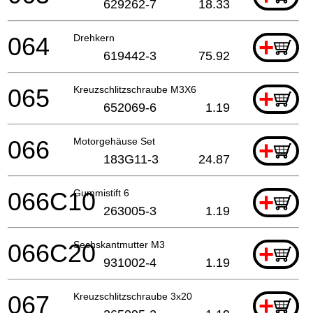
629262-7
18.33
064
Drehkern
+
619442-3
75.92
065
Kreuzschlitzschraube M3X6
+
652069-6
1.19
066
Motorgehäuse Set
+
183G11-3
24.87
066C10
Gummistift 6
+
263005-3
1.19
066C20
Sechskantmutter M3
+
931002-4
1.19
067
Kreuzschlitzschraube 3x20
+