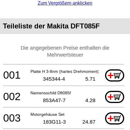
Zum Vergrößern anklicken
Teileliste der Makita DFT085F
Die angegebenen Preise enthalten die
Mehrwertsteuer
001
Platte H 3-8nm (hartes Drehmoment)
+
345344-4
5.71
002
Namensschild Dft085f
+
853A47-7
4.28
003
Motorgehäuse Set
+
183G11-3
24.87