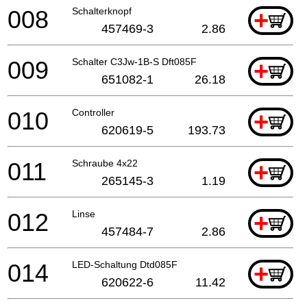
008
Schalterknopf
+
457469-3
2.86
009
Schalter C3Jw-1B-S Dft085F
+
651082-1
26.18
010
Controller
+
620619-5
193.73
011
Schraube 4x22
+
265145-3
1.19
012
Linse
+
457484-7
2.86
014
LED-Schaltung Dtd085F
+
620622-6
11.42