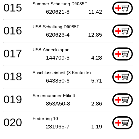
015
Summer Schaltung Dft085F
+
620621-8
11.42
016
USB-Schaltung Dft085F
+
620623-4
12.85
017
USB-Abdeckkappe
+
144709-5
4.28
018
Anschlusseinheit (3 Kontakte)
+
643850-6
5.71
019
Seriennummer Etikett
+
853A50-8
2.86
020
Federring 10
+
231965-7
1.19