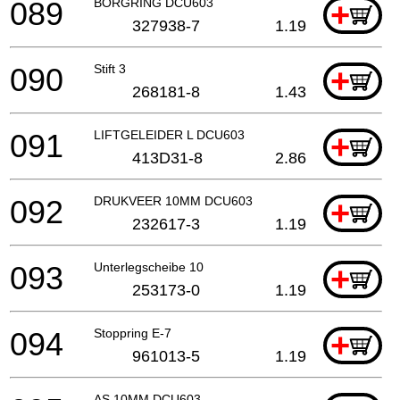
089
BORGRING DCU603
+
327938-7
1.19
090
Stift 3
+
268181-8
1.43
091
LIFTGELEIDER L DCU603
+
413D31-8
2.86
092
DRUKVEER 10MM DCU603
+
232617-3
1.19
093
Unterlegscheibe 10
+
253173-0
1.19
094
Stoppring E-7
+
961013-5
1.19
AS 10MM DCU603