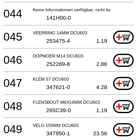
044
Keine Informationen verfügbar, nicht bestellbar
141H00-0
045
VEERRING 14MM DCU603
+
253475-4
1.19
046
DOPMOER M14 DCU603
+
252289-8
2.86
047
KLEM 57 DCU603
+
347621-0
4.28
048
FLENSBOUT M6X16MM DCU603
+
265C39-0
1.19
049
VELG 150MM DCU603
+
347950-1
23.56