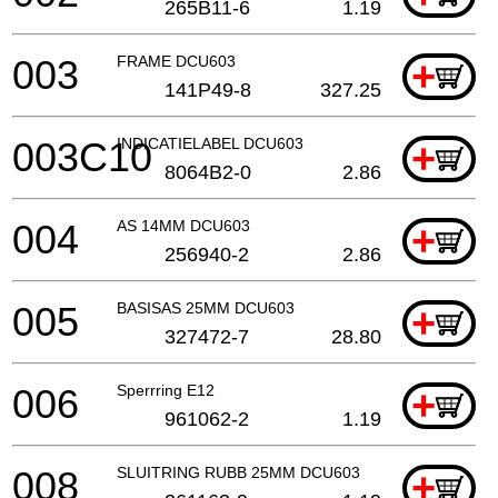
265B11-6
1.19
003
FRAME DCU603
+
141P49-8
327.25
003C10
INDICATIELABEL DCU603
+
8064B2-0
2.86
004
AS 14MM DCU603
+
256940-2
2.86
005
BASISAS 25MM DCU603
+
327472-7
28.80
006
Sperrring E12
+
961062-2
1.19
008
SLUITRING RUBB 25MM DCU603
+