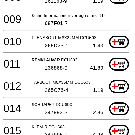
261163-9
1.19
009
Keine Informationen verfügbar, nicht bestellbar
687F01-7
010
FLENSBOUT M6X22MM DCU603
+
265D23-1
1.43
011
REMKLAUW R DCU603
+
136868-9
41.89
012
TAPBOUT M5X35MM DCU603
+
265C76-4
1.19
014
SCHRAPER DCU603
+
347993-3
2.86
015
KLEM R DCU603
+
347995-9
4.28