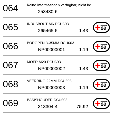
064
Keine Informationen verfügbar, nicht bestellbar
253430-6
065
INBUSBOUT M6 DCU603
+
265465-5
1.43
066
BORGPEN 3-35MM DCU603
+
NP00000001
1.19
067
MOER M20 DCU603
+
NP00000002
1.43
068
VEERRING 22MM DCU603
+
NP00000003
1.19
069
BASISHOUDER DCU603
+
313304-4
75.92