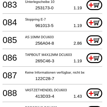
083
Unterlegscheibe 10
+
253173-0
1.19
084
Stoppring E-7
+
961013-5
1.19
085
AS 10MM DCU603
+
256A04-8
2.86
086
TAPBOUT M4X12MM DCU603
+
265C46-3
1.19
087
Keine Informationen verfügbar, nicht bestellbar
122C28-7
088
VASTZETHENDEL DCU603
+
413D33-4
1.43