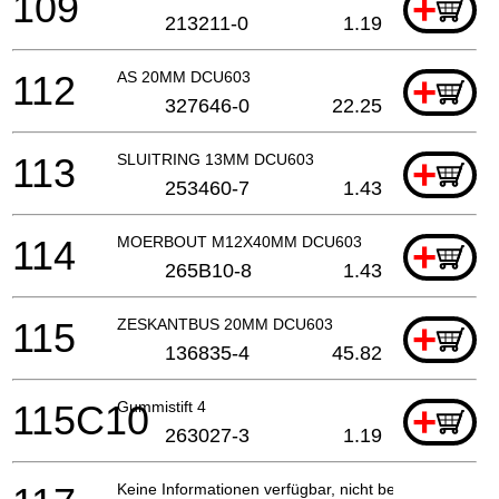
109
+
213211-0
1.19
112
AS 20MM DCU603
+
327646-0
22.25
113
SLUITRING 13MM DCU603
+
253460-7
1.43
114
MOERBOUT M12X40MM DCU603
+
265B10-8
1.43
115
ZESKANTBUS 20MM DCU603
+
136835-4
45.82
115C10
Gummistift 4
+
263027-3
1.19
Keine Informationen verfügbar, nicht bestellbar