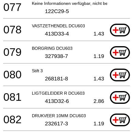
077
Keine Informationen verfügbar, nicht bestellbar
122C29-5
078
VASTZETHENDEL DCU603
+
413D33-4
1.43
079
BORGRING DCU603
+
327938-7
1.19
080
Stift 3
+
268181-8
1.43
081
LIGTGELEIDER R DCU603
+
413D32-6
2.86
082
DRUKVEER 10MM DCU603
+
232617-3
1.19