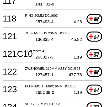
117
141H01-8
118
RING 20MM DCU603
+
257498-4
4.28
121
ZESKANTBUS 20MM DCU603
+
136835-4
45.82
121C10
Gummistift 4
+
263027-3
1.19
122
ZWENKWIEL 210MM ASSY DCU603
+
127457-1
477.78
123
FLENSBOUT M6X16MM DCU603
+
265C39-0
1.19
124
VELG 150MM DCU603