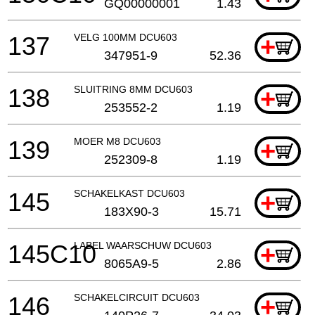
GQ00000001
1.43
137
VELG 100MM DCU603
+
347951-9
52.36
138
SLUITRING 8MM DCU603
+
253552-2
1.19
139
MOER M8 DCU603
+
252309-8
1.19
145
SCHAKELKAST DCU603
+
183X90-3
15.71
145C10
LABEL WAARSCHUW DCU603
+
8065A9-5
2.86
146
SCHAKELCIRCUIT DCU603
+