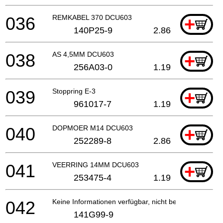
036
REMKABEL 370 DCU603
+
140P25-9
2.86
038
AS 4,5MM DCU603
+
256A03-0
1.19
039
Stoppring E-3
+
961017-7
1.19
040
DOPMOER M14 DCU603
+
252289-8
2.86
041
VEERRING 14MM DCU603
+
253475-4
1.19
042
Keine Informationen verfügbar, nicht bestellbar
141G99-9