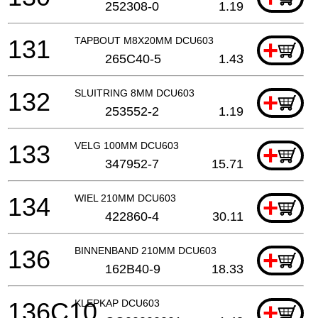
252308-0
1.19
131
TAPBOUT M8X20MM DCU603
+
265C40-5
1.43
132
SLUITRING 8MM DCU603
+
253552-2
1.19
133
VELG 100MM DCU603
+
347952-7
15.71
134
WIEL 210MM DCU603
+
422860-4
30.11
136
BINNENBAND 210MM DCU603
+
162B40-9
18.33
136C10
KLEPKAP DCU603
+