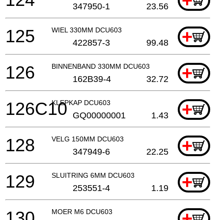
+
347950-1
23.56
125
WIEL 330MM DCU603
+
422857-3
99.48
126
BINNENBAND 330MM DCU603
+
162B39-4
32.72
126C10
KLEPKAP DCU603
+
GQ00000001
1.43
128
VELG 150MM DCU603
+
347949-6
22.25
129
SLUITRING 6MM DCU603
+
253551-4
1.19
130
MOER M6 DCU603
+