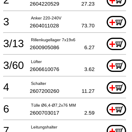
+
2604220529
27.23
3
Anker 220-240V
+
2604011028
73.70
3/13
Rillenkugellager 7x19x6
+
2600905086
6.27
3/60
Lüfter
+
2606610076
3.62
4
Schalter
+
2607200260
11.27
6
Tülle Ø6,4-Ø7,2x76 MM
+
2600703017
2.59
7
Leitungshalter
+