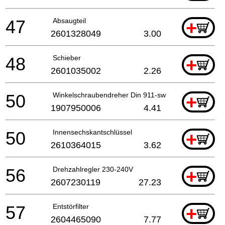
47
Absaugteil
+
2601328049
3.00
48
Schieber
+
2601035002
2.26
50
Winkelschraubendreher Din 911-sw5 Schwarz
+
1907950006
4.41
50
Innensechskantschlüssel
+
2610364015
3.62
56
Drehzahlregler 230-240V
+
2607230119
27.23
57
Entstörfilter
+
2604465090
7.77