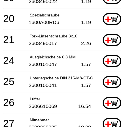
2603490022
1.19
20
Spezialschraube
+
1600A00RD6
1.19
21
Torx-Linsenschraube 3x10
+
2603490017
2.26
24
Ausgleichscheibe 0,3 MM
+
2600101047
1.57
25
Unterlegscheibe DIN 315-M8-GT-C
+
2600100041
1.57
26
Lüfter
+
2606610069
16.54
27
Mitnehmer
+