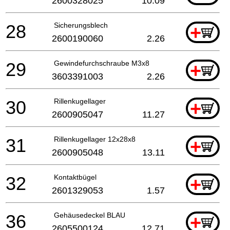
2600328025
10.09
28
Sicherungsblech
+
2600190060
2.26
29
Gewindefurchschraube M3x8
+
3603391003
2.26
30
Rillenkugellager
+
2600905047
11.27
31
Rillenkugellager 12x28x8
+
2600905048
13.11
32
Kontaktbügel
+
2601329053
1.57
36
Gehäusedeckel BLAU
+
2605500124
12.71