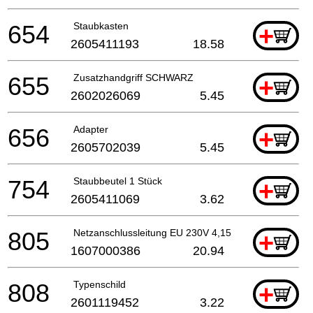
654
Staubkasten
+
2605411193
18.58
655
Zusatzhandgriff SCHWARZ
+
2602026069
5.45
656
Adapter
+
2605702039
5.45
754
Staubbeutel 1 Stück
+
2605411069
3.62
805
Netzanschlussleitung EU 230V 4,15m 2 x 1,0mm H05
+
1607000386
20.94
808
Typenschild
+
2601119452
3.22