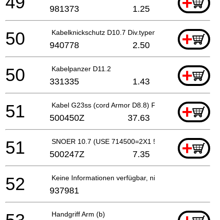
49
+
981373
1.25
50
Kabelknickschutz D10.7 Div.typen, Cm9by, H41mb, G
+
940778
2.50
50
Kabelpanzer D11.2
+
331335
1.43
51
Kabel G23ss (cord Armor D8.8) For Gbr (230v)
+
500450Z
37.63
51
SNOER 10.7 (USE 714500=2X1 5M)
+
500247Z
7.35
52
Keine Informationen verfügbar, nicht bestellbar
937981
Handgriff Arm (b)