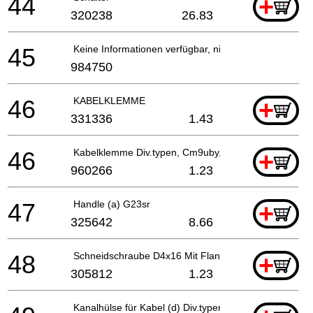
44
+
320238
26.83
45
Keine Informationen verfügbar, nicht bestellbar
984750
46
KABELKLEMME
+
331336
1.43
46
Kabelklemme Div.typen, Cm9uby, G23ss
+
960266
1.23
47
Handle (a) G23sr
+
325642
8.66
48
Schneidschraube D4x16 Mit Flansch (schwarz), Cm9
+
305812
1.23
Kanalhülse für Kabel (d) Div.typen, Cm9uby, G23ss