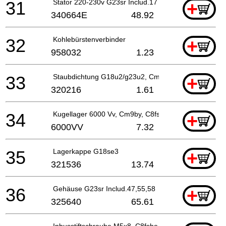
31
Stator 220-230v G23sr Includ.17
+
340664E
48.92
32
Kohlebürstenverbinder
+
958032
1.23
33
Staubdichtung G18u2/g23u2, Cm9by
+
320216
1.61
34
Kugellager 6000 Vv, Cm9by, C8fse, G23ss
+
6000VV
7.32
35
Lagerkappe G18se3
+
321536
13.74
36
Gehäuse G23sr Includ.47,55,58
+
325640
65.61
Inbusstiftschraube M5x8, C8fshe, C8fse, H41mb,g23