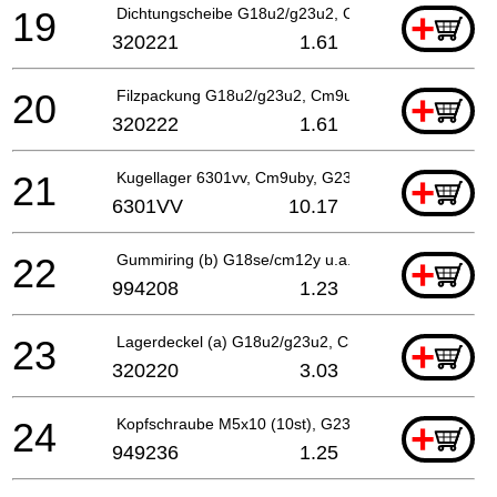
19
Dichtungscheibe G18u2/g23u2, Cm9uby
+
320221
1.61
20
Filzpackung G18u2/g23u2, Cm9uby
+
320222
1.61
21
Kugellager 6301vv, Cm9uby, G23ss
+
6301VV
10.17
22
Gummiring (b) G18se/cm12y u.a. G18u2/g23u2, Cm9
+
994208
1.23
23
Lagerdeckel (a) G18u2/g23u2, Cm9uby
+
320220
3.03
24
Kopfschraube M5x10 (10st), G23ss For Irl
+
949236
1.25