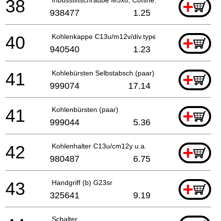
38
+
938477
1.25
40
Kohlenkappe C13u/m12v/div.typen H70sa
+
940540
1.23
41
Kohlebürsten Selbstabsch.(paar) For Sin,mal
+
999074
17.14
41
Kohlenbürsten (paar)
+
999044
5.36
42
Kohlenhalter C13u/cm12y u.a.
+
980487
6.75
43
Handgriff (b) G23sr
+
325641
9.19
Schalter