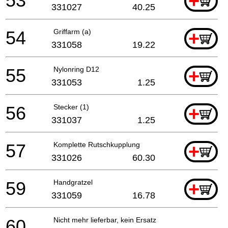
53
+
331027
40.25
54
Griffarm (a)
+
331058
19.22
55
Nylonring D12
+
331053
1.25
56
Stecker (1)
+
331037
1.25
57
Komplette Rutschkupplung
+
331026
60.30
59
Handgratzel
+
331059
16.78
60
Nicht mehr lieferbar, kein Ersatz