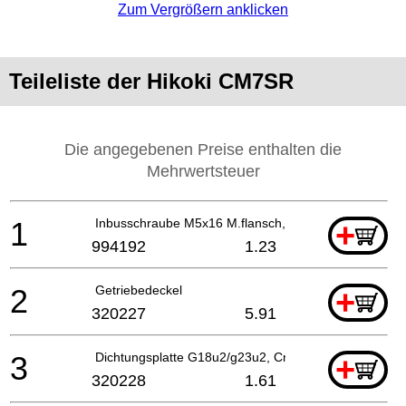
Zum Vergrößern anklicken
Teileliste der Hikoki CM7SR
Die angegebenen Preise enthalten die
Mehrwertsteuer
1
Inbusschraube M5x16 M.flansch, Cm9uby, G23ss
+
994192
1.23
2
Getriebedeckel
+
320227
5.91
3
Dichtungsplatte G18u2/g23u2, Cm9uby, G23ss
+
320228
1.61