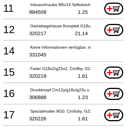
11
Inbusschraube M5x14 Selbstsich., Cm9uby
+
984509
1.25
12
Getriebegehäuse Komplett G18u2 G23u2 Includ.4,5,1
+
320217
21.14
14
Keine Informationen verfügbar, nicht bestellbar
331045
15
Feder G18u2/g23u2, Cm9by, G23ss
+
320219
1.61
16
Druckknopf Cm12y/g18u/g23u u.a G18u2/g23u2, Cm
+
306888
1.23
17
Spezialmutter M10, Cm9uby, G23ss
+
320226
1.61