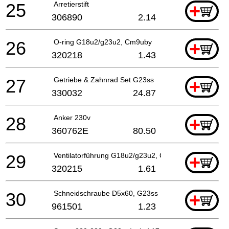
25
Arretierstift
+
306890
2.14
26
O-ring G18u2/g23u2, Cm9uby
+
320218
1.43
27
Getriebe & Zahnrad Set G23ss
+
330032
24.87
28
Anker 230v
+
360762E
80.50
29
Ventilatorführung G18u2/g23u2, Cm9uby
+
320215
1.61
30
Schneidschraube D5x60, G23ss
+
961501
1.23