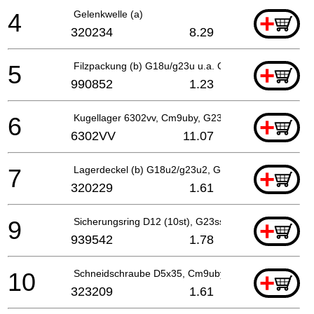
4
Gelenkwelle (a)
+
320234
8.29
5
Filzpackung (b) G18u/g23u u.a. G18u2/g23u2, Cm9u
+
990852
1.23
6
Kugellager 6302vv, Cm9uby, G23ss
+
6302VV
11.07
7
Lagerdeckel (b) G18u2/g23u2, G23ss
+
320229
1.61
9
Sicherungsring D12 (10st), G23ss
+
939542
1.78
10
Schneidschraube D5x35, Cm9uby, G23ss
+
323209
1.61