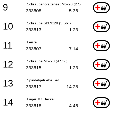
9
Schraubenplattenset M6x20 (2 Set)
+
333608
5.36
10
Schraube St3.9x20 (5 Stk.)
+
333613
1.23
11
Leiste
+
333607
7.14
12
Schraube M5x20 (4 Stk.)
+
333615
1.23
13
Spindelgetriebe Set
+
333617
14.28
14
Lager Mit Deckel
+
333618
4.46