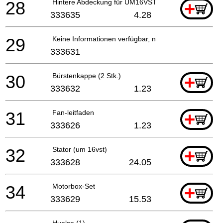
28
Hintere Abdeckung für UM16VST
+
333635
4.28
29
Keine Informationen verfügbar, nicht bestellbar
333631
30
Bürstenkappe (2 Stk.)
+
333632
1.23
31
Fan-leitfaden
+
333626
1.23
32
Stator (um 16vst)
+
333628
24.05
34
Motorbox-Set
+
333629
15.53
Huelse (1)