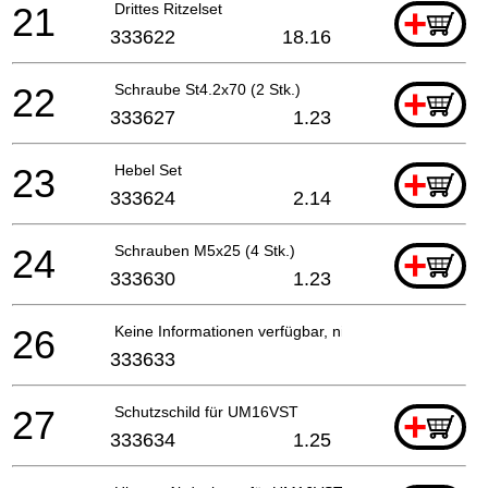
21
Drittes Ritzelset
+
333622
18.16
22
Schraube St4.2x70 (2 Stk.)
+
333627
1.23
23
Hebel Set
+
333624
2.14
24
Schrauben M5x25 (4 Stk.)
+
333630
1.23
26
Keine Informationen verfügbar, nicht bestellbar
333633
27
Schutzschild für UM16VST
+
333634
1.25