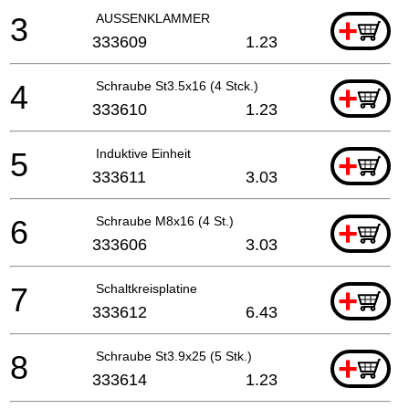
3
AUSSENKLAMMER
+
333609
1.23
4
Schraube St3.5x16 (4 Stck.)
+
333610
1.23
5
Induktive Einheit
+
333611
3.03
6
Schraube M8x16 (4 St.)
+
333606
3.03
7
Schaltkreisplatine
+
333612
6.43
8
Schraube St3.9x25 (5 Stk.)
+
333614
1.23