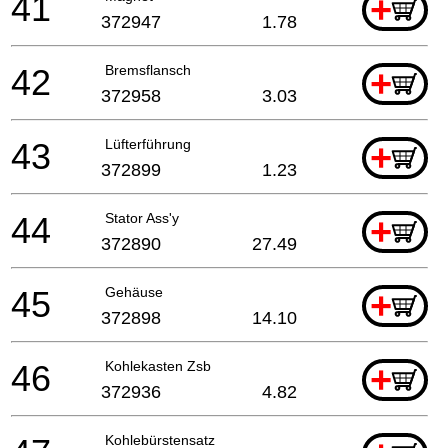
41
+
372947
1.78
42
Bremsflansch
+
372958
3.03
43
Lüfterführung
+
372899
1.23
44
Stator Ass'y
+
372890
27.49
45
Gehäuse
+
372898
14.10
46
Kohlekasten Zsb
+
372936
4.82
Kohlebürstensatz