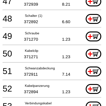
47
+
372939
8.21
48
Schalter (1)
+
372892
6.60
49
Schraube
+
371270
1.23
50
Kabelclip
+
371271
1.23
51
Schwanzabdeckung
+
372911
7.14
52
Kabelpanzerung
+
372894
1.23
Verbindungskabel