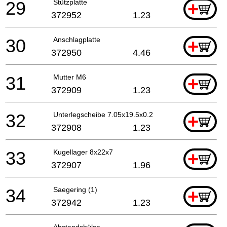
29
Stützplatte
+
372952
1.23
30
Anschlagplatte
+
372950
4.46
31
Mutter M6
+
372909
1.23
32
Unterlegscheibe 7.05x19.5x0.2
+
372908
1.23
33
Kugellager 8x22x7
+
372907
1.96
34
Saegering (1)
+
372942
1.23
Abstandshülse