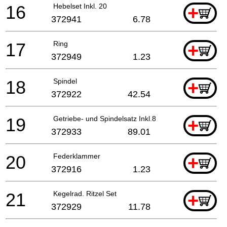
16
Hebelset Inkl. 20
+
372941
6.78
17
Ring
+
372949
1.23
18
Spindel
+
372922
42.54
19
Getriebe- und Spindelsatz Inkl.8,12-15,17,18,21
+
372933
89.01
20
Federklammer
+
372916
1.23
21
Kegelrad. Ritzel Set
+
372929
11.78