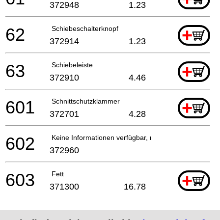
372948
1.23
62
Schiebeschalterknopf
+
372914
1.23
63
Schiebeleiste
+
372910
4.46
601
Schnittschutzklammer
+
372701
4.28
602
Keine Informationen verfügbar, nicht bestellbar
372960
603
Fett
+
371300
16.78