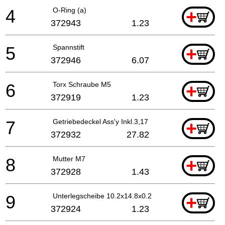
4
O-Ring (a)
+
372943
1.23
5
Spannstift
+
372946
6.07
6
Torx Schraube M5
+
372919
1.23
7
Getriebedeckel Ass'y Inkl.3,17
+
372932
27.82
8
Mutter M7
+
372928
1.43
9
Unterlegscheibe 10.2x14.8x0.2
+
372924
1.23