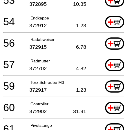
53
+
372895
10.35
54
Endkappe
+
372912
1.23
56
Radabweiser
+
372915
6.78
57
Radmutter
+
372702
4.82
59
Torx Schraube M3
+
372917
1.23
60
Controller
+
372902
31.91
61
Pivotstange
+