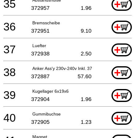
35
+
372957
1.96
36
Bremsscheibe
+
372951
9.10
37
Luefter
+
372938
2.50
38
Anker Ass'y 230v-240v Inkl. 37
+
372887
57.60
39
Kugellager 6x19x6
+
372904
1.96
40
Gummibuchse
+
372905
1.23
Magnet