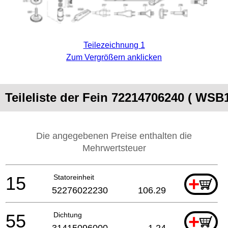
Teilezeichnung 1
Zum Vergrößern anklicken
Teileliste der Fein 72214706240 ( WSB
Die angegebenen Preise enthalten die
Mehrwertsteuer
15
Statoreinheit
+
52276022230
106.29
55
Dichtung
+
31415096000
1.24