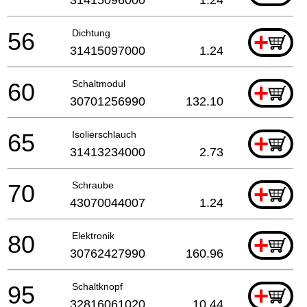
56
Dichtung
+
31415097000
1.24
60
Schaltmodul
+
30701256990
132.10
65
Isolierschlauch
+
31413234000
2.73
70
Schraube
+
43070044007
1.24
80
Elektronik
+
30762427990
160.96
95
Schaltknopf
+
32816061020
10.44