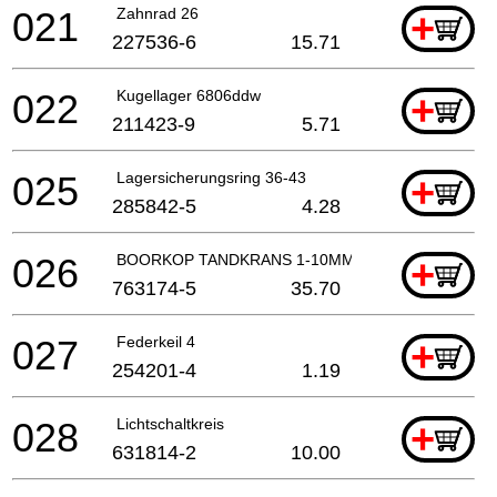
021
Zahnrad 26
+
227536-6
15.71
022
Kugellager 6806ddw
+
211423-9
5.71
025
Lagersicherungsring 36-43
+
285842-5
4.28
026
BOORKOP TANDKRANS 1-10MM
+
763174-5
35.70
027
Federkeil 4
+
254201-4
1.19
028
Lichtschaltkreis
+
631814-2
10.00