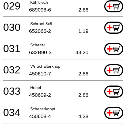
029
Kühlblech
+
689098-6
2.86
030
Schroef 3x8
+
652066-2
1.19
031
Schalter
+
632B90-3
43.20
032
V/r Schalterknopf
+
450610-7
2.86
033
Hebel
+
450609-2
2.86
034
Schalterknopf
+
450608-4
4.28