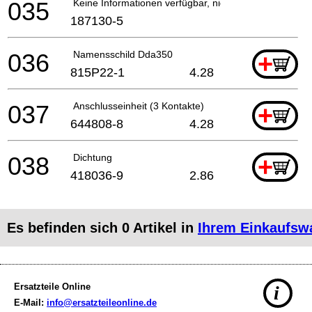
035
Keine Informationen verfügbar, nicht bestellbar
187130-5
036
Namensschild Dda350
+
815P22-1
4.28
037
Anschlusseinheit (3 Kontakte)
+
644808-8
4.28
038
Dichtung
+
418036-9
2.86
Es befinden sich
0
Artikel in
Ihrem Einkaufsw
Ersatzteile Online
i
E-Mail:
info@ersatzteileonline.de