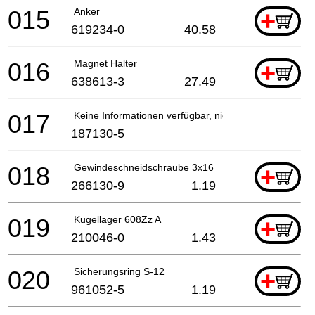
015
Anker
+
619234-0
40.58
016
Magnet Halter
+
638613-3
27.49
017
Keine Informationen verfügbar, nicht bestellbar
187130-5
018
Gewindeschneidschraube 3x16
+
266130-9
1.19
019
Kugellager 608Zz A
+
210046-0
1.43
020
Sicherungsring S-12
+
961052-5
1.19