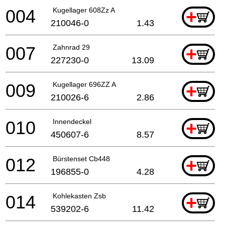
004
Kugellager 608Zz A
+
210046-0
1.43
007
Zahnrad 29
+
227230-0
13.09
009
Kugellager 696ZZ A
+
210026-6
2.86
010
Innendeckel
+
450607-6
8.57
012
Bürstenset Cb448
+
196855-0
4.28
014
Kohlekasten Zsb
+
539202-6
11.42