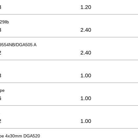
3
1.20
29llb
8
2.40
 9554NB/DGA505 A
2
2.40
8
1.00
ppe
6
1.00
8
2
1.00
ube 4x30mm DGA520