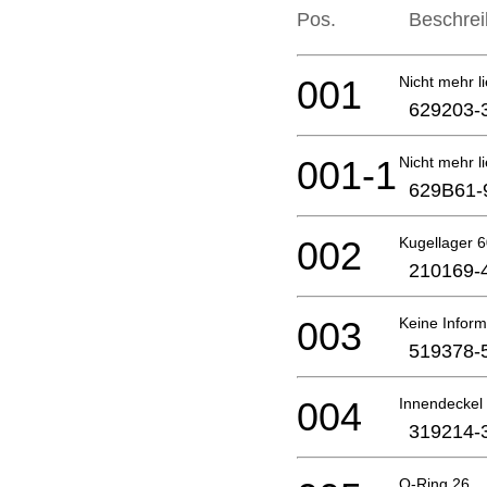
Pos.
Beschre
001
Nicht mehr li
629203-
001-1
Nicht mehr li
629B61-
002
Kugellager 6
210169-
003
Keine Inform
519378-
004
Innendeckel
319214-
O-Ring 26