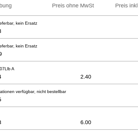
ibung
Preis ohne MwSt
Preis ink
eferbar, kein Ersatz
3
eferbar, kein Ersatz
9
07Llb A
4
2.40
ationen verfügbar, nicht bestellbar
5
3
6.00