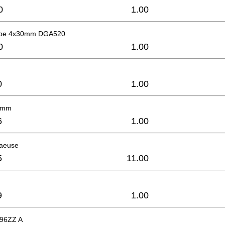
0
1.00
ube 4x30mm DGA520
0
1.00
0
1.00
 4mm
6
1.00
haeuse
5
11.00
9
1.00
696ZZ A