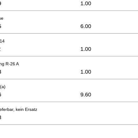
9
1.00
se
5
6.00
x14
2
1.00
ing R-26 A
3
1.00
(a)
6
9.60
eferbar, kein Ersatz
8