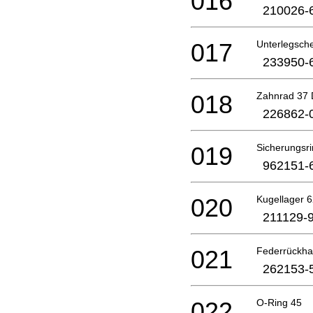
016
210026-
017
Unterlegsch
233950-
018
Zahnrad 37
226862-
019
Sicherungsri
962151-
020
Kugellager 
211129-
021
Federrückha
262153-
022
O-Ring 45