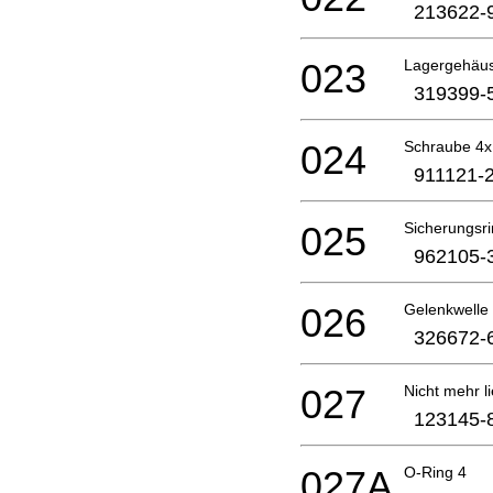
213622-
023
Lagergehäu
319399-
024
Schraube 4
911121-
025
Sicherungsr
962105-
026
Gelenkwelle 
326672-
027
Nicht mehr li
123145-
027A
O-Ring 4