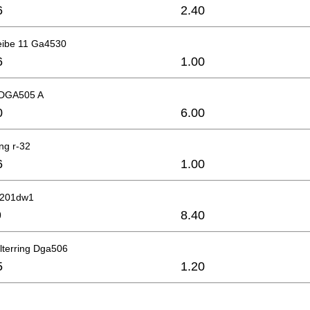
6
2.40
eibe 11 Ga4530
6
1.00
 DGA505 A
0
6.00
ng r-32
6
1.00
6201dw1
9
8.40
lterring Dga506
5
1.20