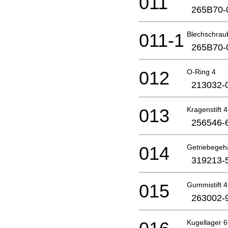
011
265B70-
011-1
Blechschra
265B70-
012
O-Ring 4
213032-
013
Kragenstift
256546-
014
Getriebege
319213-
015
Gummistift 4
263002-
Kugellager 