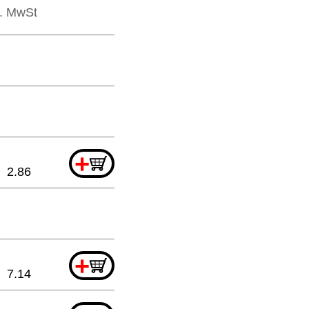
l. MwSt
+
2.86
+
7.14