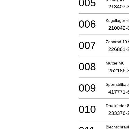
005
213407-
006
Kugellager 6
210042-
007
Zahnrad 10
226861-
008
Mutter M6
252186-
009
Sperrstiftka
417771-
010
Druckfeder 
233376-
Blechschra