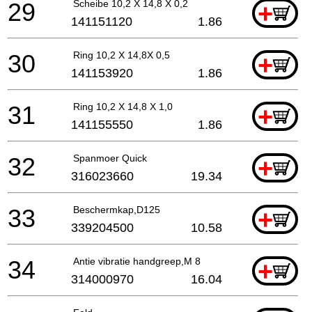
29
Scheibe 10,2 X 14,8 X 0,2
+
141151120
1.86
30
Ring 10,2 X 14,8X 0,5
+
141153920
1.86
31
Ring 10,2 X 14,8 X 1,0
+
141155550
1.86
32
Spanmoer Quick
+
316023660
19.34
33
Beschermkap,D125
+
339204500
10.58
34
Antie vibratie handgreep,M 8
+
314000970
16.04