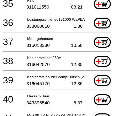
35
Feld
+
311011550
88.21
36
Leistungsschild, 00171000 WEPBA 14-125 Q
+
338060610
1.86
37
Motorgehaeuse
+
315013330
10.58
38
Koolborstel set,230V
+
316042070
12.35
39
Koolborstelhouder compl. uitsch.,230V
+
316045170
12.35
40
Deksel v. huis
+
343396540
5.37
M-S 08 TR R 51x25 WEPBA 14-125 QuickProt