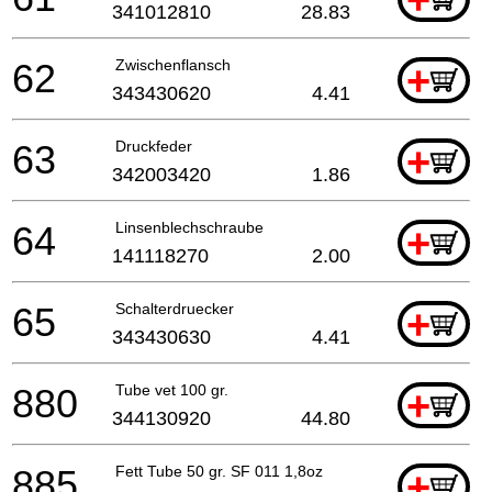
341012810
28.83
62
Zwischenflansch
+
343430620
4.41
63
Druckfeder
+
342003420
1.86
64
Linsenblechschraube
+
141118270
2.00
65
Schalterdruecker
+
343430630
4.41
880
Tube vet 100 gr.
+
344130920
44.80
885
Fett Tube 50 gr. SF 011 1,8oz
+