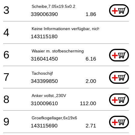
3
Scheibe,7.05x19.5x0.2
+
339006390
1.86
4
Keine Informationen verfügbar, nicht bestellbar
143115180
6
Waaier m. stofbescherming
+
316041450
6.16
7
Tachoschijf
+
343399850
2.00
8
Anker vollst.,230V
+
310009610
112.00
9
Groefkogellager,6x19x6
+
143115690
2.71