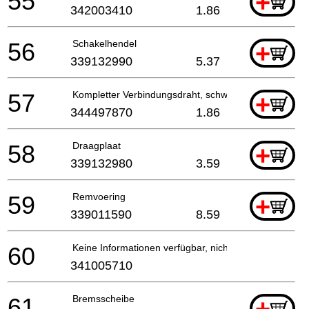
55
+
342003410
1.86
56
Schakelhendel
+
339132990
5.37
57
Kompletter Verbindungsdraht, schwarz, 230V
+
344497870
1.86
58
Draagplaat
+
339132980
3.59
59
Remvoering
+
339011590
8.59
60
Keine Informationen verfügbar, nicht bestellbar
341005710
61
Bremsscheibe
+