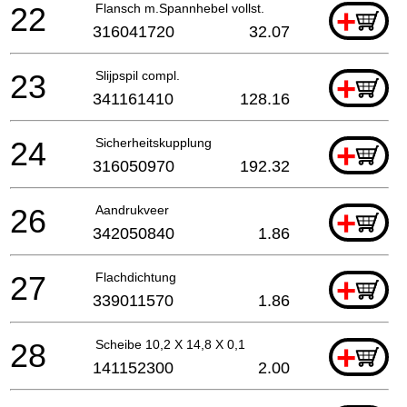
22
Flansch m.Spannhebel vollst.
+
316041720
32.07
23
Slijpspil compl.
+
341161410
128.16
24
Sicherheitskupplung
+
316050970
192.32
26
Aandrukveer
+
342050840
1.86
27
Flachdichtung
+
339011570
1.86
28
Scheibe 10,2 X 14,8 X 0,1
+
141152300
2.00