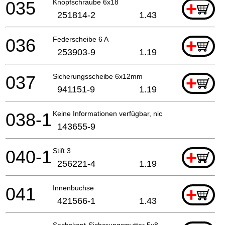
035
Knopfschraube 6x18
+
251814-2
1.43
036
Federscheibe 6 A
+
253903-9
1.19
037
Sicherungsscheibe 6x12mm
+
941151-9
1.19
038-1
Keine Informationen verfügbar, nicht bestellbar
143655-9
040-1
Stift 3
+
256221-4
1.19
041
Innenbuchse
+
421566-1
1.43
Sechskant-Sicherungsmutter 5x8