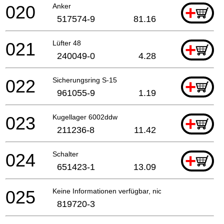
020
Anker
+
517574-9
81.16
021
Lüfter 48
+
240049-0
4.28
022
Sicherungsring S-15
+
961055-9
1.19
023
Kugellager 6002ddw
+
211236-8
11.42
024
Schalter
+
651423-1
13.09
025
Keine Informationen verfügbar, nicht bestellbar
819720-3