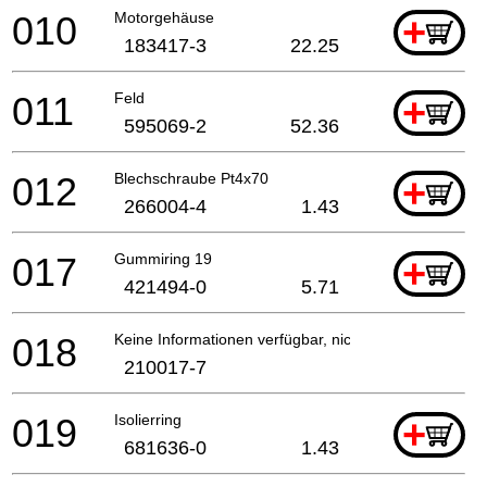
010
Motorgehäuse
+
183417-3
22.25
011
Feld
+
595069-2
52.36
012
Blechschraube Pt4x70
+
266004-4
1.43
017
Gummiring 19
+
421494-0
5.71
018
Keine Informationen verfügbar, nicht bestellbar
210017-7
019
Isolierring
+
681636-0
1.43