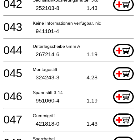
042
+
252103-8
1.43
043
Keine Informationen verfügbar, nicht bestellbar
941101-4
044
Unterlegscheibe 6mm A
+
267214-6
1.19
045
Montagestift
+
324243-3
4.28
046
Spannstift 3-14
+
951060-4
1.19
047
Gummigriff
+
421818-0
1.43
Sperrhebel