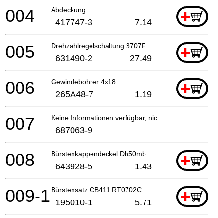
004
Abdeckung
+
417747-3
7.14
005
Drehzahlregelschaltung 3707F
+
631490-2
27.49
006
Gewindebohrer 4x18
+
265A48-7
1.19
007
Keine Informationen verfügbar, nicht bestellbar
687063-9
008
Bürstenkappendeckel Dh50mb
+
643928-5
1.43
009-1
Bürstensatz CB411 RT0702C
+
195010-1
5.71