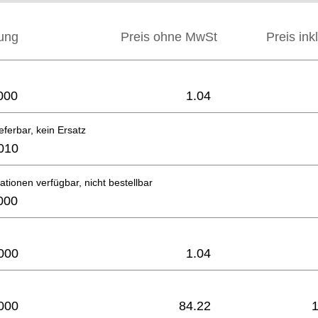
ung
Preis ohne MwSt
Preis ink
000
1.04
eferbar, kein Ersatz
010
ationen verfügbar, nicht bestellbar
000
000
1.04
000
84.22