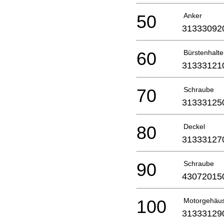
50
Anker
31333092
60
Bürstenhalte
31333121
70
Schraube
31333125
80
Deckel
31333127
90
Schraube
43072015
100
Motorgehäu
31333129