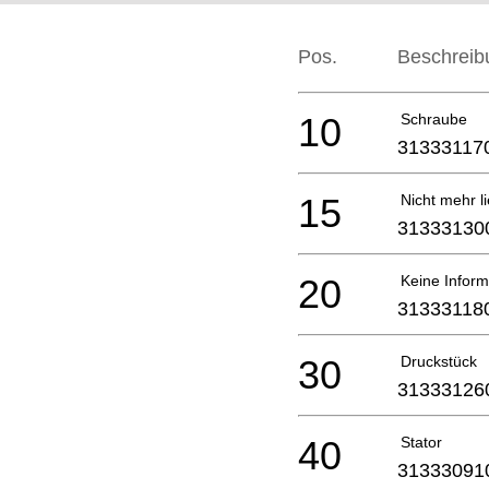
Pos.
Beschreib
10
Schraube
31333117
15
Nicht mehr li
31333130
20
Keine Inform
31333118
30
Druckstück
31333126
40
Stator
31333091