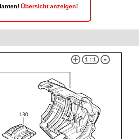
rianten!
Übersicht anzeigen
!
+
-
1:1