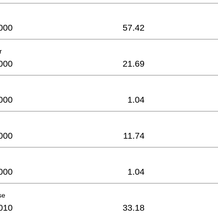
000
57.42
r
000
21.69
000
1.04
000
11.74
000
1.04
se
010
33.18