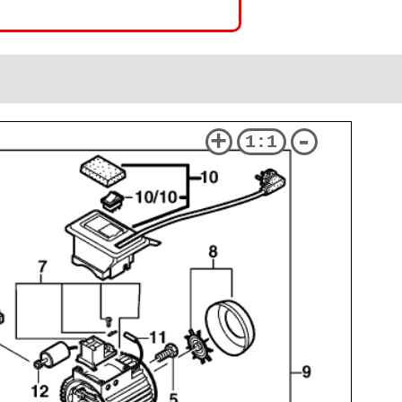
+
-
1:1