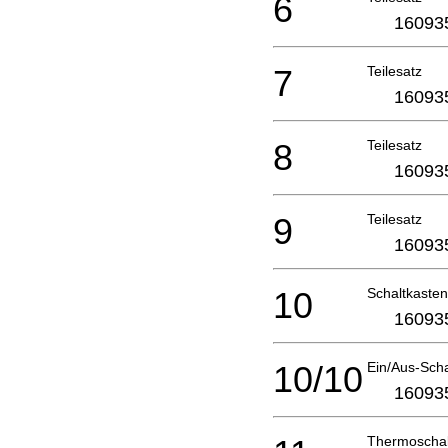
6
16093
7
Teilesatz
16093
8
Teilesatz
16093
9
Teilesatz
16093
10
Schaltkasten
16093
10/10
Ein/Aus-Scha
16093
Thermoschal