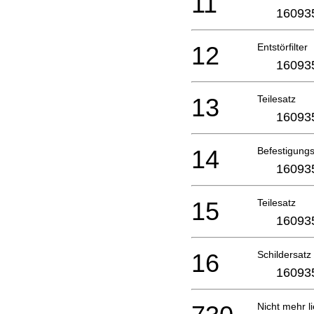
11
16093
12
Entstörfilter
16093
13
Teilesatz
16093
14
Befestigungs
16093
15
Teilesatz
16093
16
Schildersatz
16093
Nicht mehr li