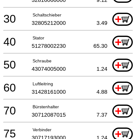
30
Schaltschieber
+
32805212000
3.49
40
Stator
+
51278002230
65.30
50
Schraube
+
43074005000
1.24
60
Luftleitring
+
31428161000
4.88
70
Bürstenhalter
+
30712087015
7.37
75
Verbinder
+
30717193000
1.24