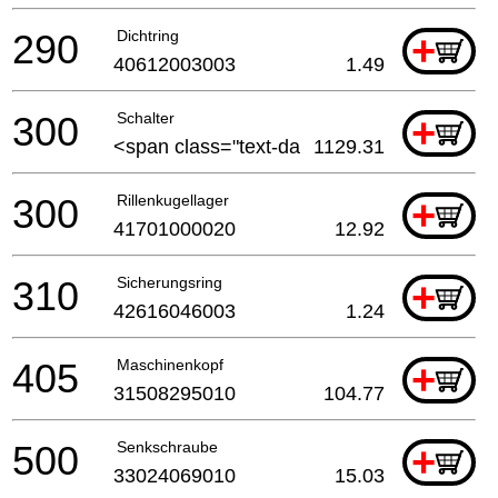
290
Dichtring
+
40612003003
1.49
300
Schalter
+
<span class="text-da
1129.31
300
Rillenkugellager
+
41701000020
12.92
310
Sicherungsring
+
42616046003
1.24
405
Maschinenkopf
+
31508295010
104.77
500
Senkschraube
+
33024069010
15.03