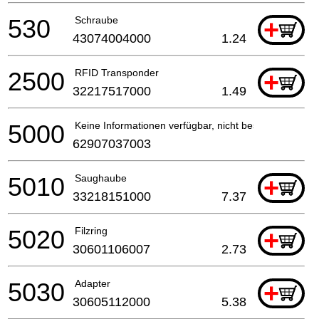
530
Schraube
+
43074004000
1.24
2500
RFID Transponder
+
32217517000
1.49
5000
Keine Informationen verfügbar, nicht bestellbar
62907037003
5010
Saughaube
+
33218151000
7.37
5020
Filzring
+
30601106007
2.73
5030
Adapter
+
30605112000
5.38