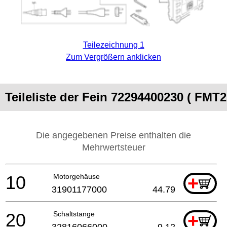
Teilezeichnung 1
Zum Vergrößern anklicken
Teileliste der Fein 72294400230 ( FMT2
Die angegebenen Preise enthalten die
Mehrwertsteuer
10
Motorgehäuse
+
31901177000
44.79
20
Schaltstange
+
32816066000
9.12