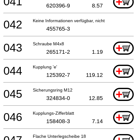
041
+
620396-9
8.57
042
Keine Informationen verfügbar, nicht bestellbar
455765-3
043
Schraube M4x8
+
265171-2
1.19
044
Kupplung 'e'
+
125392-7
119.12
045
Sicherungsring M12
+
324834-0
12.85
046
Kupplungs-Zifferblatt
+
158408-3
7.14
Flache Unterlegscheibe 18