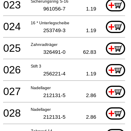
023
Sicherungsring S-16
+
961056-7
1.19
024
16 * Unterlegscheibe
+
253749-3
1.19
025
Zahnradträger
+
326491-0
62.83
026
Stift 3
+
256221-4
1.19
027
Nadellager
+
212131-5
2.86
028
Nadellager
+
212131-5
2.86
Zahnrad 14