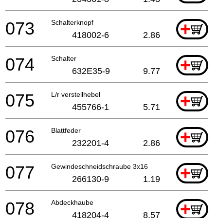
073
Schalterknopf
+
418002-6
2.86
074
Schalter
+
632E35-9
9.77
075
L/r verstellhebel
+
455766-1
5.71
076
Blattfeder
+
232201-4
2.86
077
Gewindeschneidschraube 3x16
+
266130-9
1.19
078
Abdeckhaube
+
418204-4
8.57