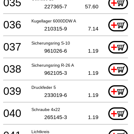
035
+
227365-7
57.60
036
Kugellager 6000DDW A
+
210315-9
7.14
037
Sicherungsring S-10
+
961026-6
1.19
038
Sicherungsring R-26 A
+
962105-3
1.19
039
Druckfeder 5
+
233019-6
1.19
040
Schraube 4x22
+
265145-3
1.19
Lichtkreis