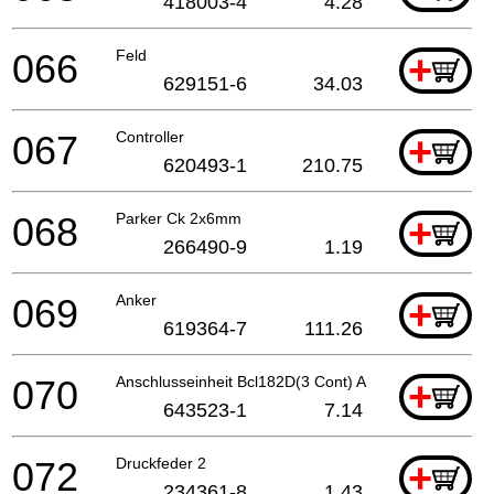
418003-4
4.28
066
Feld
+
629151-6
34.03
067
Controller
+
620493-1
210.75
068
Parker Ck 2x6mm
+
266490-9
1.19
069
Anker
+
619364-7
111.26
070
Anschlusseinheit Bcl182D(3 Cont) A
+
643523-1
7.14
072
Druckfeder 2
+
234361-8
1.43