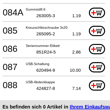
084A
Gummistift 6
+
263005-3
1.19
085
Kreuzschlitzschraube 3x20
+
265095-2
1.19
086
Seriennummer-Etikett
+
851R24-5
2.86
087
USB-Schaltung
+
620494-9
10.00
088
USB-Abdeckkappe
+
424827-8
7.14
Es befinden sich
0
Artikel in
Ihrem Einkaufsw