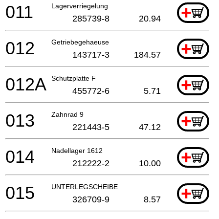
011
Lagerverriegelung
+
285739-8
20.94
012
Getriebegehaeuse
+
143717-3
184.57
012A
Schutzplatte F
+
455772-6
5.71
013
Zahnrad 9
+
221443-5
47.12
014
Nadellager 1612
+
212222-2
10.00
015
UNTERLEGSCHEIBE
+
326709-9
8.57