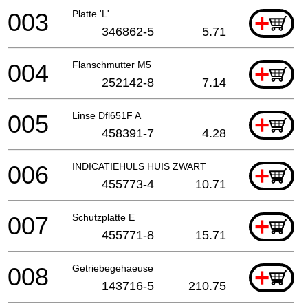
003
Platte 'L'
+
346862-5
5.71
004
Flanschmutter M5
+
252142-8
7.14
005
Linse Dfl651F A
+
458391-7
4.28
006
INDICATIEHULS HUIS ZWART
+
455773-4
10.71
007
Schutzplatte E
+
455771-8
15.71
008
Getriebegehaeuse
+
143716-5
210.75