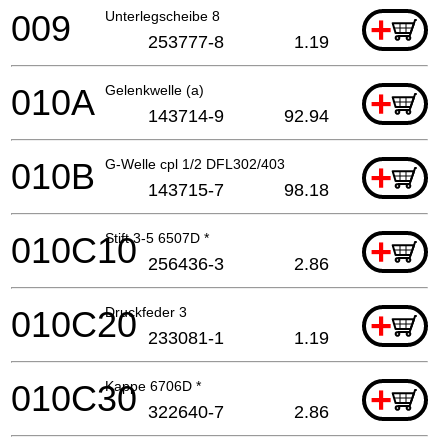
009
Unterlegscheibe 8
+
253777-8
1.19
010A
Gelenkwelle (a)
+
143714-9
92.94
010B
G-Welle cpl 1/2 DFL302/403
+
143715-7
98.18
010C10
Stift 3-5 6507D *
+
256436-3
2.86
010C20
Druckfeder 3
+
233081-1
1.19
010C30
Kappe 6706D *
+
322640-7
2.86