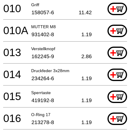
010
Griff
+
158057-6
11.42
010A
MUTTER M8
+
931402-8
1.19
013
Verstellknopf
+
162245-9
2.86
014
Druckfeder 3x28mm
+
234264-6
1.19
015
Sperrtaste
+
419192-8
1.19
016
O-Ring 17
+
213278-8
1.19