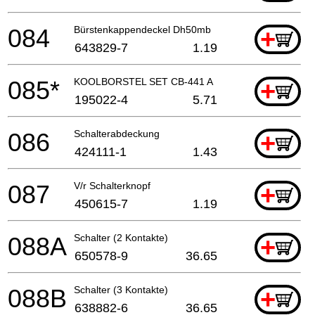
084
Bürstenkappendeckel Dh50mb
+
643829-7
1.19
085*
KOOLBORSTEL SET CB-441 A
+
195022-4
5.71
086
Schalterabdeckung
+
424111-1
1.43
087
V/r Schalterknopf
+
450615-7
1.19
088A
Schalter (2 Kontakte)
+
650578-9
36.65
088B
Schalter (3 Kontakte)
+
638882-6
36.65