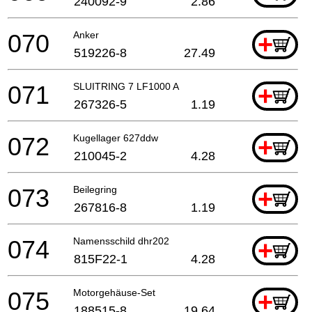
240092-9
2.86
070
Anker
+
519226-8
27.49
071
SLUITRING 7 LF1000 A
+
267326-5
1.19
072
Kugellager 627ddw
+
210045-2
4.28
073
Beilegring
+
267816-8
1.19
074
Namensschild dhr202
+
815F22-1
4.28
075
Motorgehäuse-Set
+
188515-8
19.64