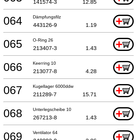
141574-3
12.85
064
Dämpfungsfilz
+
443126-9
1.19
065
O-Ring 26
+
213407-3
1.43
066
Keerring 10
+
213077-8
4.28
067
Kugellager 6000ddw
+
211289-7
15.71
068
Unterlegscheibe 10
+
267213-8
1.43
069
Ventilator 64
+