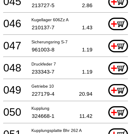
045
+
213727-5
2.86
046
Kugellager 606Zz A
+
210137-7
1.43
047
Sicherungsring S-7
+
961003-8
1.19
048
Druckfeder 7
+
233343-7
1.19
049
Getriebe 10
+
227179-4
20.94
050
Kupplung
+
324668-1
11.42
Kupplungsplatte Bhr 262 A