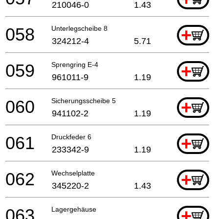
210046-0
1.43
058
Unterlegscheibe 8
+
324212-4
5.71
059
Sprengring E-4
+
961011-9
1.19
060
Sicherungsscheibe 5
+
941102-2
1.19
061
Druckfeder 6
+
233342-9
1.19
062
Wechselplatte
+
345220-2
1.43
063
Lagergehäuse
+