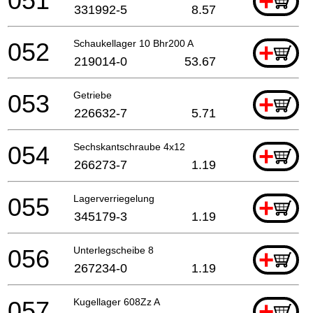
051
+
331992-5
8.57
052
Schaukellager 10 Bhr200 A
+
219014-0
53.67
053
Getriebe
+
226632-7
5.71
054
Sechskantschraube 4x12
+
266273-7
1.19
055
Lagerverriegelung
+
345179-3
1.19
056
Unterlegscheibe 8
+
267234-0
1.19
057
Kugellager 608Zz A
+