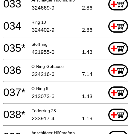
033
+
324669-9
2.86
034
Ring 10
+
324402-9
2.86
035*
Stoßring
+
421955-0
1.43
036
O-Ring-Gehäuse
+
324216-6
7.14
037*
O-Ring 9
+
213073-6
1.43
038*
Federring 28
+
233917-4
1.19
Anschläger H60ma/mb