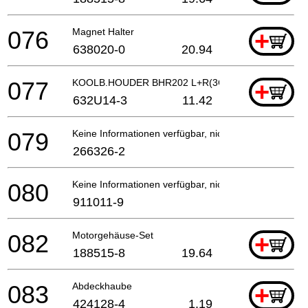
076
Magnet Halter
+
638020-0
20.94
077
KOOLB.HOUDER BHR202 L+R(3CON)A
+
632U14-3
11.42
079
Keine Informationen verfügbar, nicht bestellbar
266326-2
080
Keine Informationen verfügbar, nicht bestellbar
911011-9
082
Motorgehäuse-Set
+
188515-8
19.64
083
Abdeckhaube
+
424128-4
1.19