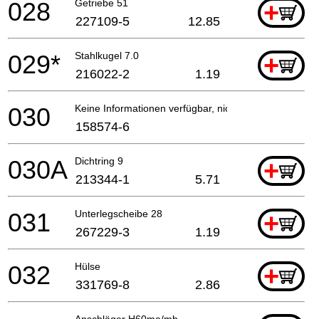
028
Getriebe 51
+
227109-5
12.85
029*
Stahlkugel 7.0
+
216022-2
1.19
030
Keine Informationen verfügbar, nicht bestellbar
158574-6
030A
Dichtring 9
+
213344-1
5.71
031
Unterlegscheibe 28
+
267229-3
1.19
032
Hülse
+
331769-8
2.86
Anschläger H60ma/mb