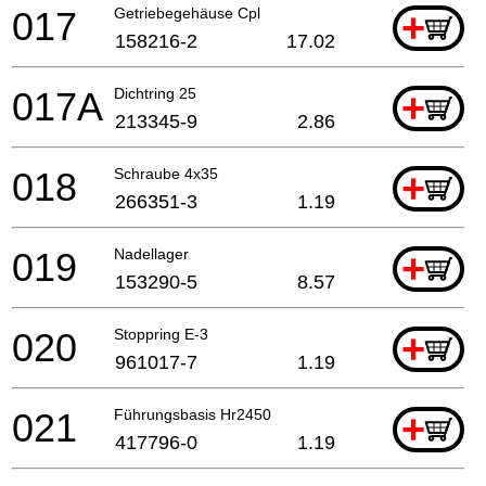
017
Getriebegehäuse Cpl
+
158216-2
17.02
017A
Dichtring 25
+
213345-9
2.86
018
Schraube 4x35
+
266351-3
1.19
019
Nadellager
+
153290-5
8.57
020
Stoppring E-3
+
961017-7
1.19
021
Führungsbasis Hr2450
+
417796-0
1.19