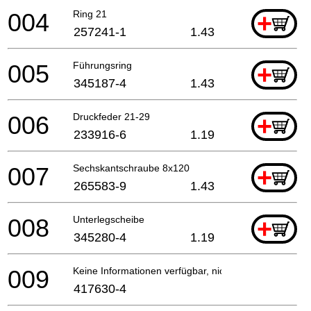
004
Ring 21
+
257241-1
1.43
005
Führungsring
+
345187-4
1.43
006
Druckfeder 21-29
+
233916-6
1.19
007
Sechskantschraube 8x120
+
265583-9
1.43
008
Unterlegscheibe
+
345280-4
1.19
009
Keine Informationen verfügbar, nicht bestellbar
417630-4