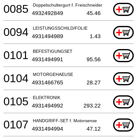
0085
Doppelschultergurt f. Freischneider
+
4932492849
45.46
0094
LEISTUNGSSCHILD/FOLIE
+
4931494989
1.43
0101
BEFESTIGUNGSET
+
4931494991
95.56
0104
MOTORGEHAEUSE
+
4931466765
28.27
0105
ELEKTRONIK
+
4931494992
293.22
0107
HANDGRIFF-SET f. Motorsense
+
4931494994
47.12