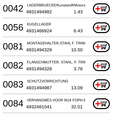
0042
LAGERBRUECKE/Kunststoff/Motorsense
+
4931494982
1.43
0056
KUGELLAGER
+
4931466924
6.43
0081
MONTAGEHALTER,STAHL F. TRIMMER-AUFSATZ
+
4931494329
10.50
0082
FLANSCHMUTTER, STAHL, F. TRIMMER-AUFSATZ
+
4931494328
3.76
0083
SCHUTZVORRICHTUNG
+
4931494987
13.09
0084
VERVANGMES VOOR M18 FOPH-BCA
+
4932481041
32.01