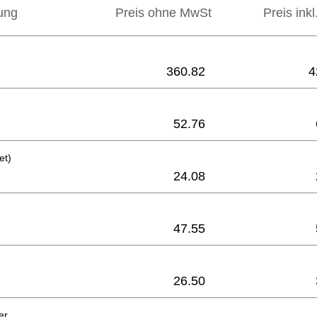
ung
Preis ohne MwSt
Preis ink
360.82
4
52.76
et)
24.08
47.55
26.50
er