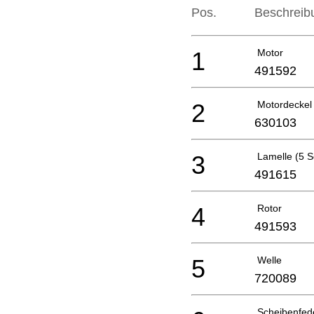
Pos.
Beschreib
1
Motor
491592
2
Motordeckel
630103
3
Lamelle (5 S
491615
4
Rotor
491593
5
Welle
720089
Scheibenfed