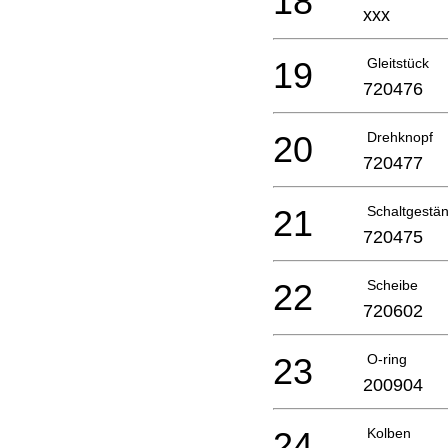
18
xxx
19
Gleitstück
720476
20
Drehknopf
720477
21
Schaltgestä
720475
22
Scheibe
720602
23
O-ring
200904
24
Kolben