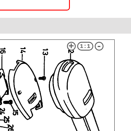
+
-
1:1