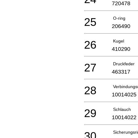
720478
25
O-ring
206490
26
Kugel
410290
27
Druckfeder
463317
28
Verbindungs
10014025
29
Schlauch
10014022
30
Sicherungsr