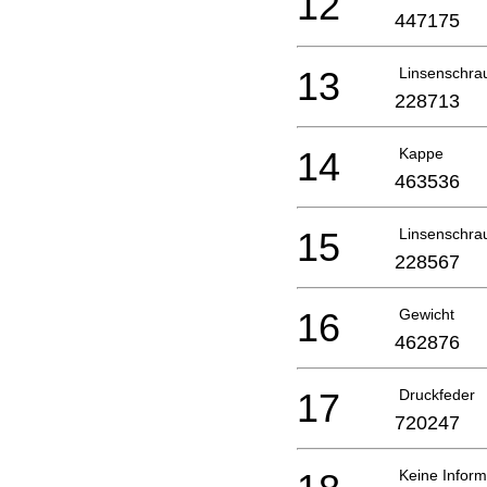
12
447175
13
Linsenschra
228713
14
Kappe
463536
15
Linsenschra
228567
16
Gewicht
462876
17
Druckfeder
720247
Keine Inform