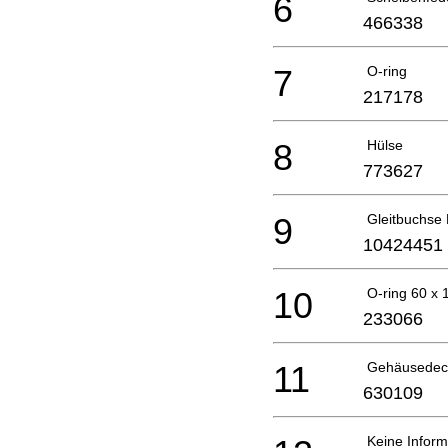
6
466338
7
O-ring
217178
8
Hülse
773627
9
Gleitbuchse 
10424451
10
O-ring 60 x
233066
11
Gehäusedec
630109
Keine Inform