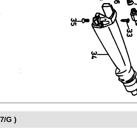
7/G )