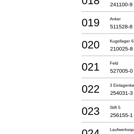
018
241100-9
019
Anker
511528-8
020
Kugellager 6
210025-8
021
Feld
527005-0
022
3 Einlagenke
254031-3
023
Stift 5
256155-1
024
Laufwerkssp