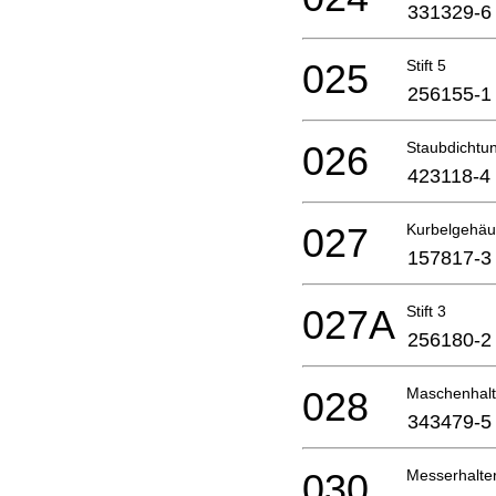
331329-6
025
Stift 5
256155-1
026
Staubdichtu
423118-4
027
Kurbelgehäu
157817-3
027A
Stift 3
256180-2
028
Maschenhalt
343479-5
030
Messerhalte