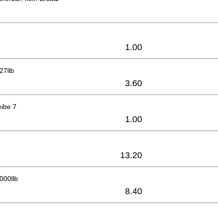
1.00
27llb
3.60
eibe 7
1.00
13.20
000llb
8.40