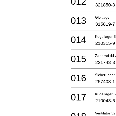
012
321850-3
013
Gleitlager
315819-7
014
Kugellager
210315-9
015
Zahnrad 44 
221743-3
016
Sicherungsr
257408-1
017
Kugellager 6
210043-6
Ventilator 52