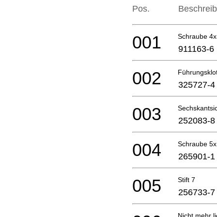
Pos.
Beschrei
001
Schraube 4
911163-6
002
Führungsklo
325727-4
003
Sechskantsi
252083-8
004
Schraube 5
265901-1
005
Stift 7
256733-7
Nicht mehr li