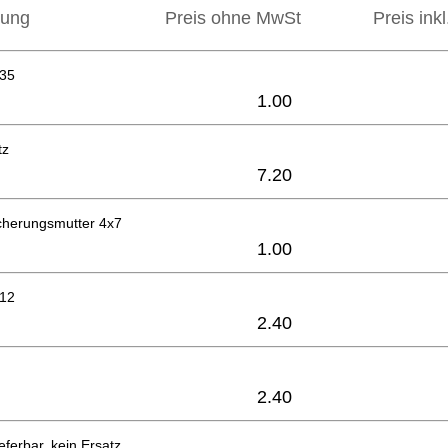
bung
Preis ohne MwSt
Preis ink
x35
1.00
tz
7.20
cherungsmutter 4x7
1.00
x12
2.40
2.40
eferbar, kein Ersatz