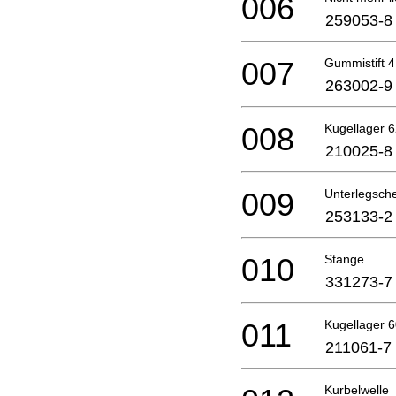
006
259053-8
007
Gummistift 4
263002-9
008
Kugellager 6
210025-8
009
Unterlegsch
253133-2
010
Stange
331273-7
011
Kugellager 6
211061-7
Kurbelwelle