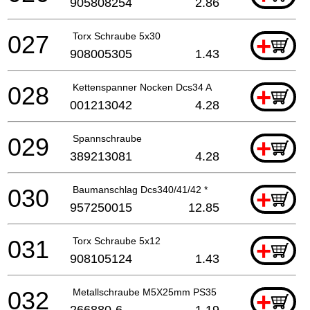
905808254
2.86
027
Torx Schraube 5x30
+
908005305
1.43
028
Kettenspanner Nocken Dcs34 A
+
001213042
4.28
029
Spannschraube
+
389213081
4.28
030
Baumanschlag Dcs340/41/42 *
+
957250015
12.85
031
Torx Schraube 5x12
+
908105124
1.43
032
Metallschraube M5X25mm PS35
+