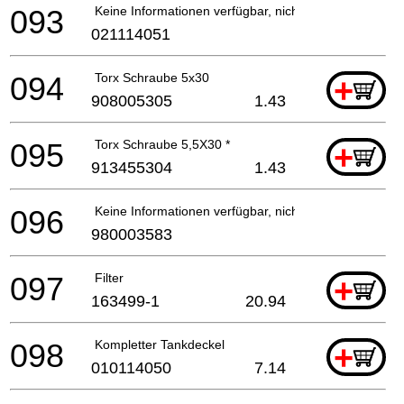
093
Keine Informationen verfügbar, nicht bestellbar
021114051
094
Torx Schraube 5x30
+
908005305
1.43
095
Torx Schraube 5,5X30 *
+
913455304
1.43
096
Keine Informationen verfügbar, nicht bestellbar
980003583
097
Filter
+
163499-1
20.94
098
Kompletter Tankdeckel
+
010114050
7.14