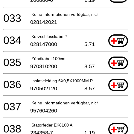
266880-6
1.19
033
Keine Informationen verfügbar, nicht bestellbar
028142021
034
Kurzschlusskabel *
+
028147000
5.71
035
Zündkabel 100cm
+
970310200
8.57
036
Isolatieleiding 6X0,5X1000MM P
+
970502120
8.57
037
Keine Informationen verfügbar, nicht bestellbar
957604260
038
Statorfeder EK8100 A
+
234358-7
1.19