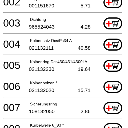
002
+
001151670
5.71
003
Dichtung
+
965524043
4.28
004
Kolbensatz Dcs/Ps34 A
+
021132111
40.58
005
Kolbenring Dcs430/431/4300I A
+
021132230
19.64
006
Kolbenbolzen *
+
021132020
15.71
007
Sicherungsring
+
108132050
2.86
Kurbelwelle 6_93 *