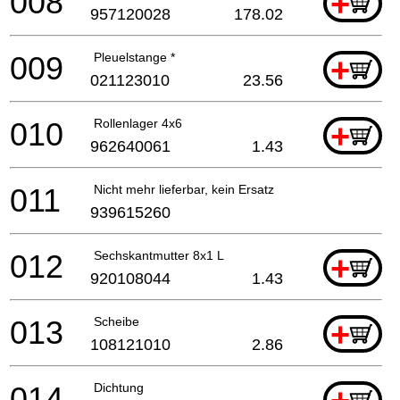
008
+
957120028
178.02
009
Pleuelstange *
+
021123010
23.56
010
Rollenlager 4x6
+
962640061
1.43
011
Nicht mehr lieferbar, kein Ersatz
939615260
012
Sechskantmutter 8x1 L
+
920108044
1.43
013
Scheibe
+
108121010
2.86
014
Dichtung