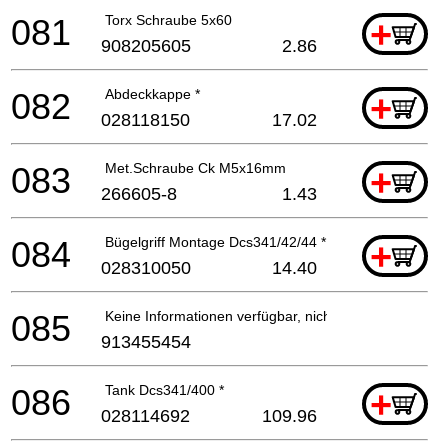
081
Torx Schraube 5x60
+
908205605
2.86
082
Abdeckkappe *
+
028118150
17.02
083
Met.Schraube Ck M5x16mm
+
266605-8
1.43
084
Bügelgriff Montage Dcs341/42/44 *
+
028310050
14.40
085
Keine Informationen verfügbar, nicht bestellbar
913455454
086
Tank Dcs341/400 *
+
028114692
109.96