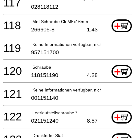
117
028118112
118
Met.Schraube Ck M5x16mm
+
266605-8
1.43
119
Keine Informationen verfügbar, nicht bestellbar
957151700
120
Schraube
+
118151190
4.28
121
Keine Informationen verfügbar, nicht bestellbar
001151140
122
Leerlaufstellschraube *
+
021151240
8.57
Druckfeder Stat.