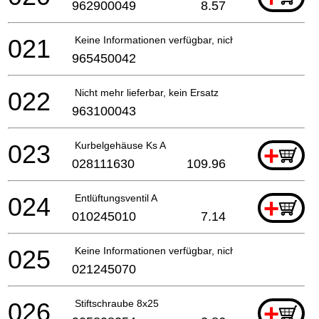
962900049
8.57
021
Keine Informationen verfügbar, nicht bestellbar
965450042
022
Nicht mehr lieferbar, kein Ersatz
963100043
023
Kurbelgehäuse Ks A
+
028111630
109.96
024
Entlüftungsventil A
+
010245010
7.14
025
Keine Informationen verfügbar, nicht bestellbar
021245070
026
Stiftschraube 8x25
+