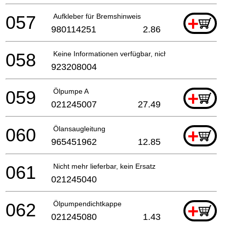
057
Aufkleber für Bremshinweis
+
980114251
2.86
058
Keine Informationen verfügbar, nicht bestellbar
923208004
059
Ölpumpe A
+
021245007
27.49
060
Ölansaugleitung
+
965451962
12.85
061
Nicht mehr lieferbar, kein Ersatz
021245040
062
Ölpumpendichtkappe
+
021245080
1.43