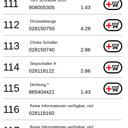
111
Torx Schraube 5x30
+
908005305
1.43
112
Drosselstange
+
028150750
4.28
113
Choke Schalter
+
028150740
2.86
114
Stopschalter A
+
028118122
2.86
115
Dichtung *
+
965404421
1.43
116
Keine Informationen verfügbar, nicht bestellbar
028118160
Keine Informationen verfügbar, nicht bestellbar