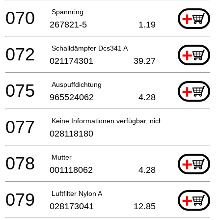
070
Spannring
+
267821-5
1.19
072
Schalldämpfer Dcs341 A
+
021174301
39.27
075
Auspuffdichtung
+
965524062
4.28
077
Keine Informationen verfügbar, nicht bestellbar
028118180
078
Mutter
+
001118062
4.28
079
Luftfilter Nylon A
+
028173041
12.85