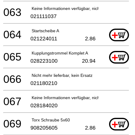
063
Keine Informationen verfügbar, nicht bestellbar
021111037
064
Startscheibe A
+
021224011
2.86
065
Kupplungstrommel Komplet A
+
028223100
20.94
066
Nicht mehr lieferbar, kein Ersatz
021180210
067
Keine Informationen verfügbar, nicht bestellbar
028184020
069
Torx Schraube 5x60
+
908205605
2.86