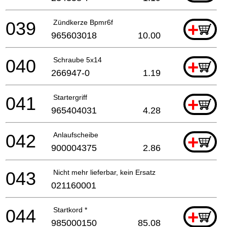
039
Zündkerze Bpmr6f
+
965603018
10.00
040
Schraube 5x14
+
266947-0
1.19
041
Startergriff
+
965404031
4.28
042
Anlaufscheibe
+
900004375
2.86
043
Nicht mehr lieferbar, kein Ersatz
021160001
044
Startkord *
+
985000150
85.08