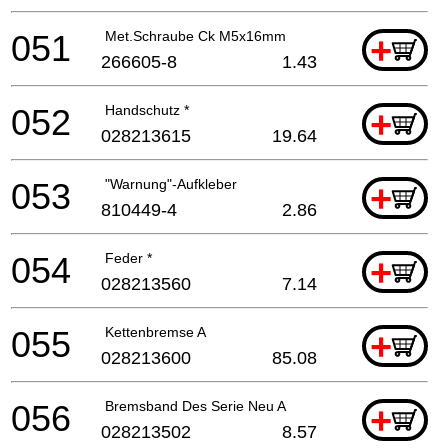
051
Met.Schraube Ck M5x16mm
+
266605-8
1.43
052
Handschutz *
+
028213615
19.64
053
"Warnung"-Aufkleber
+
810449-4
2.86
054
Feder *
+
028213560
7.14
055
Kettenbremse A
+
028213600
85.08
056
Bremsband Des Serie Neu A
+
028213502
8.57