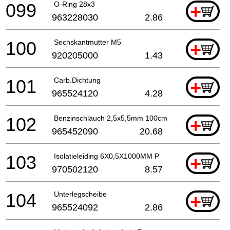
099
O-Ring 28x3
+
963228030
2.86
100
Sechskantmutter M5
+
920205000
1.43
101
Carb.Dichtung
+
965524120
4.28
102
Benzinschlauch 2,5x5,5mm 100cm
+
965452090
20.68
103
Isolatieleiding 6X0,5X1000MM P
+
970502120
8.57
104
Unterlegscheibe
+
965524092
2.86