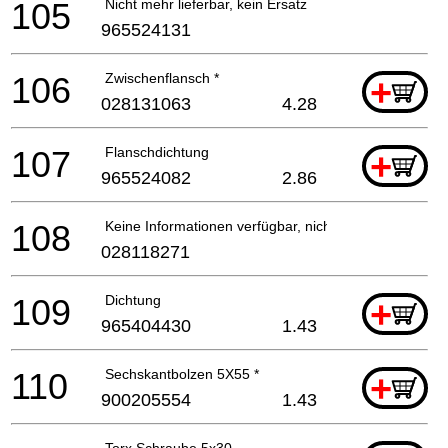
105
Nicht mehr lieferbar, kein Ersatz
965524131
106
Zwischenflansch *
+
028131063
4.28
107
Flanschdichtung
+
965524082
2.86
108
Keine Informationen verfügbar, nicht bestellbar
028118271
109
Dichtung
+
965404430
1.43
110
Sechskantbolzen 5X55 *
+
900205554
1.43