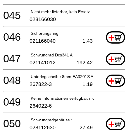
045
Nicht mehr lieferbar, kein Ersatz
028166030
046
Sicherungsring
+
021166040
1.43
047
Schwungrad Dcs341 A
+
021141012
192.42
048
Unterlegscheibe 8mm EA3201S A
+
267822-3
1.19
049
Keine Informationen verfügbar, nicht bestellbar
264022-6
050
Schwungradgehäuse *
+
028112630
27.49