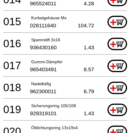
+
965524011
4.28
015
Kurbelgehäuse Ms
+
028111640
104.72
016
Spannstift 3x16
+
936430160
1.43
017
Gummi-Dämpfer
+
965403491
8.57
018
Nadelkäfig
+
962300011
6.79
019
Sicherungsring 105/108
+
929319101
1.43
020
Öldichtungsring 13x19x4
+