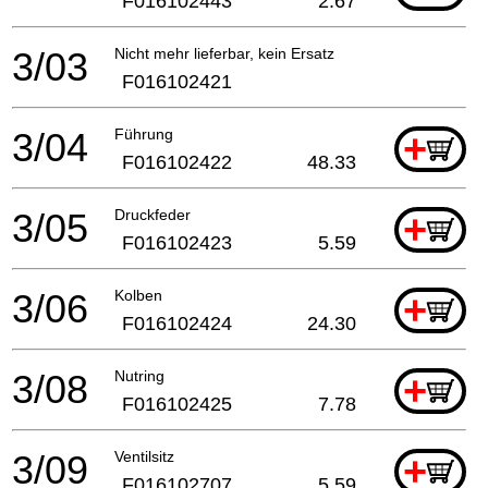
F016102443
2.67
3/03
Nicht mehr lieferbar, kein Ersatz
F016102421
3/04
Führung
+
F016102422
48.33
3/05
Druckfeder
+
F016102423
5.59
3/06
Kolben
+
F016102424
24.30
3/08
Nutring
+
F016102425
7.78
3/09
Ventilsitz
+
F016102707
5.59