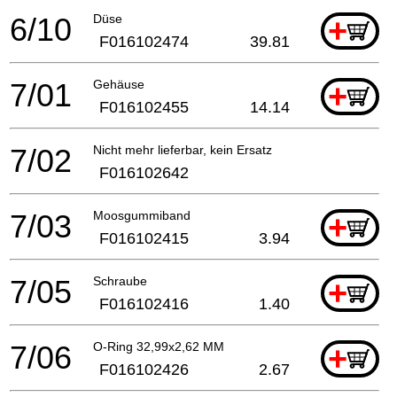
6/10
Düse
+
F016102474
39.81
7/01
Gehäuse
+
F016102455
14.14
7/02
Nicht mehr lieferbar, kein Ersatz
F016102642
7/03
Moosgummiband
+
F016102415
3.94
7/05
Schraube
+
F016102416
1.40
7/06
O-Ring 32,99x2,62 MM
+
F016102426
2.67