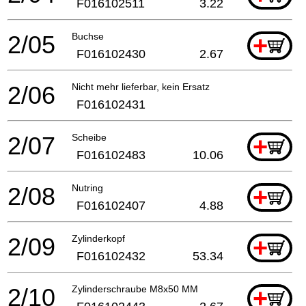
F016102511
3.22
2/05
Buchse
+
F016102430
2.67
2/06
Nicht mehr lieferbar, kein Ersatz
F016102431
2/07
Scheibe
+
F016102483
10.06
2/08
Nutring
+
F016102407
4.88
2/09
Zylinderkopf
+
F016102432
53.34
2/10
Zylinderschraube M8x50 MM
+