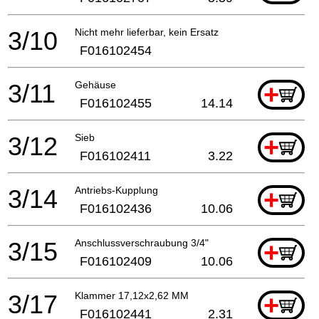
3/10
Nicht mehr lieferbar, kein Ersatz
F016102454
3/11
Gehäuse
+
F016102455
14.14
3/12
Sieb
+
F016102411
3.22
3/14
Antriebs-Kupplung
+
F016102436
10.06
3/15
Anschlussverschraubung 3/4"
+
F016102409
10.06
3/17
Klammer 17,12x2,62 MM
+
F016102441
2.31